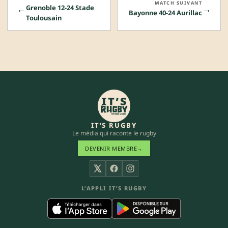
MATCH SUIVANT
←
→
Grenoble 12-24 Stade
Bayonne 40-24 Aurillac
Toulousain
IT’S RUGBY
Le média qui raconte le rugby
DEVENIR MEMBRE
→
X
Facebook
Instagram
L’APPLI IT’S RUGBY