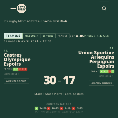
It's Rugby
›
Matchs
›
Castres - USAP (6 avril 2024)
Castres Olympique Espoirs - U
TERMINÉ
ESPOIRS
PHASE FINALE
MASCULIN
ESPOIRS
FRANCE
Samedi 6 avril 2024 - 15:00
FR
FR
Union Sportive
Castres
Arlequins
Olympique
Perpignan
Espoirs
Espoirs
FORME
V
V
D
D
D
FORME
V
V
V
D
V
30
-
17
Entraineur : -
Entraineur : -
AUCUN BONUS
AUCUN BONUS
Stade : Stade Pierre-Fabre, Castres
CONFRONTATIONS
34-20
10-23
0-19
3-33
V
D
D
D
25/11/2023
29/05/2022
11/04/2021
14/11/2020