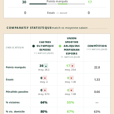
Points marqués
30
17
0
0
Essais
— aucun
COMPARATIF STATISTIQUE
match vs moyenne saison
UNION
CASTRES
SPORTIVE
OLYMPIQUE
ARLEQUINS
COMPÉTITION
INDICATEUR
ESPOIRS
PERPIGNAN
115 MATCHS JOUÉS
11 MATCHS JOUÉS
ESPOIRS
11 MATCHS JOUÉS
30
17
▲
▼
22.8
Points marqués
moy. 28.2
moy. 25.6
0
0
▼
▼
1.33
Essais
moy. 2
moy. 1.45
0
0
▼
▼
0.66
Pénalités passées
moy. 0.73
moy. 1.09
64%
55%
—
% victoires
80%
67%
63%
% vic. domicile