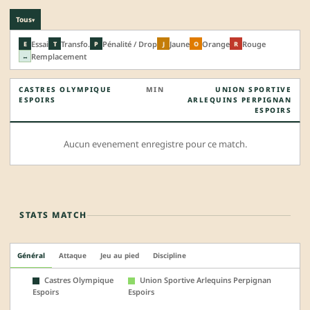
Tous
▾
Essai
Transfo.
Pénalité / Drop
Jaune
Orange
Rouge
E
T
P
J
O
R
Remplacement
↔
CASTRES OLYMPIQUE
MIN
UNION SPORTIVE
ESPOIRS
ARLEQUINS PERPIGNAN
ESPOIRS
Aucun evenement enregistre pour ce match.
STATS MATCH
Général
Attaque
Jeu au pied
Discipline
Castres Olympique
Union Sportive Arlequins Perpignan
Espoirs
Espoirs