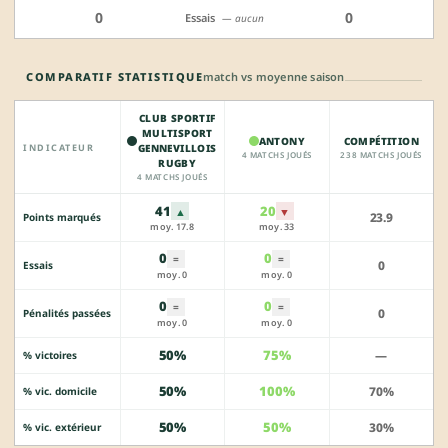
0
0
Essais
— aucun
COMPARATIF STATISTIQUE
match vs moyenne saison
CLUB SPORTIF
MULTISPORT
ANTONY
COMPÉTITION
INDICATEUR
GENNEVILLOIS
4 MATCHS JOUÉS
238 MATCHS JOUÉS
RUGBY
4 MATCHS JOUÉS
41
20
▲
▼
23.9
Points marqués
moy. 17.8
moy. 33
0
0
=
=
0
Essais
moy. 0
moy. 0
0
0
=
=
0
Pénalités passées
moy. 0
moy. 0
50%
75%
—
% victoires
50%
100%
70%
% vic. domicile
50%
50%
30%
% vic. extérieur