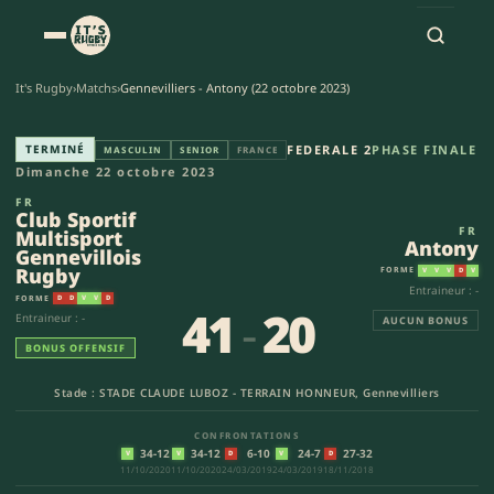
It's Rugby
›
Matchs
›
Gennevilliers - Antony (22 octobre 2023)
Club Sportif Multisport Gennev
TERMINÉ
FEDERALE 2
PHASE FINALE
MASCULIN
SENIOR
FRANCE
Dimanche 22 octobre 2023
FR
Club Sportif
FR
Multisport
Antony
Gennevillois
Rugby
FORME
V
V
V
D
V
Entraineur : -
FORME
D
D
V
V
D
41
-
20
Entraineur : -
AUCUN BONUS
BONUS OFFENSIF
Stade : STADE CLAUDE LUBOZ - TERRAIN HONNEUR, Gennevilliers
CONFRONTATIONS
34-12
34-12
6-10
24-7
27-32
V
V
D
V
D
11/10/2020
11/10/2020
24/03/2019
24/03/2019
18/11/2018