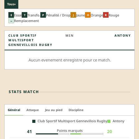
Tous
▾
Essai
Transfo.
Pénalité / Drop
Jaune
Orange
Rouge
E
T
P
J
O
R
Remplacement
↔
CLUB SPORTIF
MIN
ANTONY
MULTISPORT
GENNEVILLOIS RUGBY
Aucun evenement enregistre pour ce match.
STATS MATCH
Général
Attaque
Jeu au pied
Discipline
Club Sportif Multisport Gennevillois Rugby
Antony
Points marqués
41
20