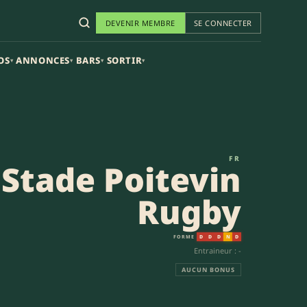
DEVENIR MEMBRE
SE CONNECTER
OS
ANNONCES
BARS
SORTIR
▾
▾
▾
▾
e 2
FR
Stade Poitevin
Rugby
FORME
D
D
D
N
D
Entraineur : -
AUCUN BONUS