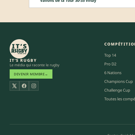
Vallons de la Tour 30-35 Vinay
COMPÉTITIO
Top 14
IT’S RUGBY
Pro D2
Le média qui raconte le rugby
6 Nations
DEVENIR MEMBRE
→
Champions Cup
X
Facebook
Instagram
Challenge Cup
Toutes les compé