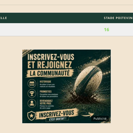
ILLE
STADE POITEVI
16
Publicité