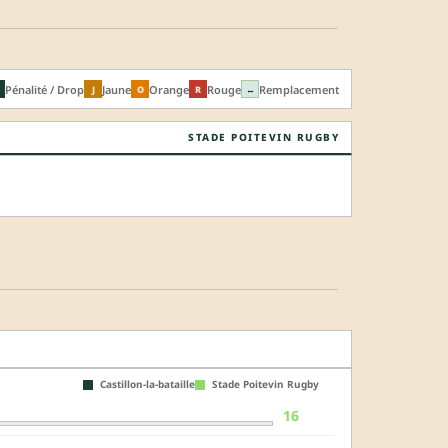
Pénalité / Drop
Jaune
Orange
Rouge
Remplacement
J
O
R
↔
STADE POITEVIN RUGBY
Castillon-la-bataille
Stade Poitevin Rugby
16