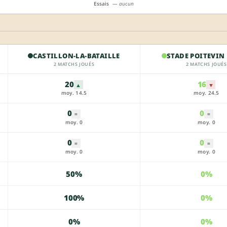
Essais
— aucun
CASTILLON-LA-BATAILLE
STADE POITEVIN
2 MATCHS JOUÉS
2 MATCHS JOUÉS
20
16
▲
▼
moy. 14.5
moy. 24.5
0
0
=
=
moy. 0
moy. 0
0
0
=
=
moy. 0
moy. 0
50%
0%
100%
0%
0%
0%