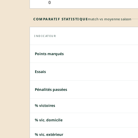
0
COMPARATIF STATISTIQUE
match vs moyenne saison
INDICATEUR
Points marqués
Essais
Pénalités passées
% victoires
% vic. domicile
% vic. extérieur