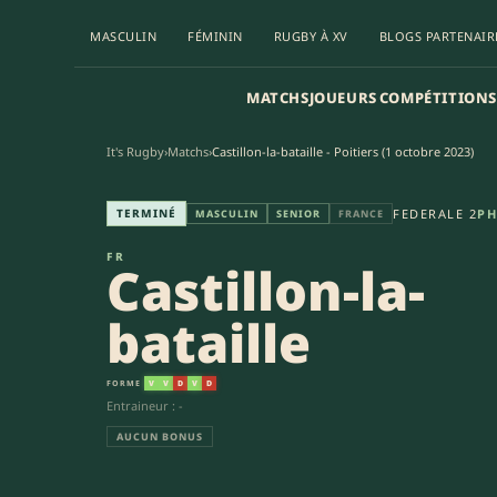
MASCULIN
FÉMININ
RUGBY À XV
BLOGS PARTENAIR
MATCHS
JOUEURS
COMPÉTITIONS
It's Rugby
›
Matchs
›
Castillon-la-bataille - Poitiers (1 octobre 2023)
Castillon-la-bataille - Stade P
TERMINÉ
FEDERALE 2
PH
MASCULIN
SENIOR
FRANCE
FR
Castillon-la-
bataille
FORME
V
V
D
V
D
Entraineur : -
AUCUN BONUS