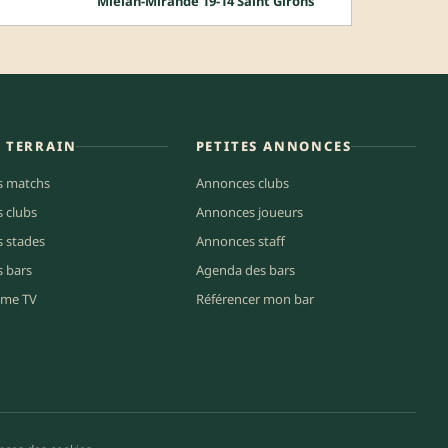
Miélan-Mirande 19-14 Saint Girons
E TERRAIN
PETITES ANNONCES
s matchs
Annonces clubs
s clubs
Annonces joueurs
s stades
Annonces staff
s bars
Agenda des bars
me TV
Référencer mon bar