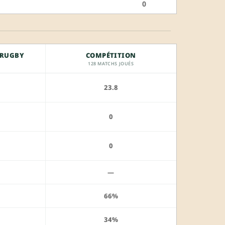
0
 RUGBY
COMPÉTITION
128 MATCHS JOUÉS
23.8
0
0
—
66%
34%