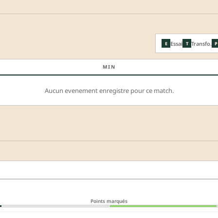
Essai
Transfo.
E
T
P
MIN
Aucun evenement enregistre pour ce match.
Points marqués