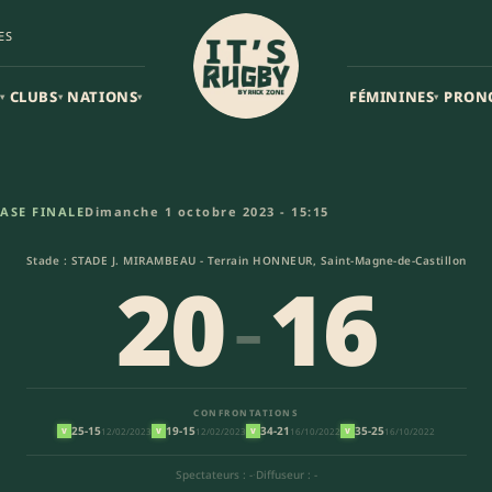
ES
CLUBS
NATIONS
FÉMININES
PRON
▾
▾
▾
▾
oitevin Rugby (20-16) | Federal
ASE FINALE
Dimanche 1 octobre 2023 - 15:15
Stade : STADE J. MIRAMBEAU - Terrain HONNEUR, Saint-Magne-de-Castillon
20
-
16
CONFRONTATIONS
25-15
19-15
34-21
35-25
12/02/2023
12/02/2023
16/10/2022
16/10/2022
V
V
V
V
Spectateurs : -
·
Diffuseur : -