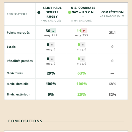
SAINT PAUL
U.S. COARRAZE
SPORTS
NAY – U.S.C.N.
COMPÉTITION
INDICATEUR
RUGBY
–
401 MATCHS JOUÉS
7 MATCHS JOUÉS
8 MATCHS JOUÉS
30
11
▲
▼
23.1
Points marqués
moy. 21.9
moy. 25.5
0
0
=
=
0
Essais
moy. 0
moy. 0
0
0
=
=
0
Pénalités passées
moy. 0
moy. 0
29%
63%
—
% victoires
100%
100%
68%
% vic. domicile
0%
25%
32%
% vic. extérieur
COMPOSITIONS