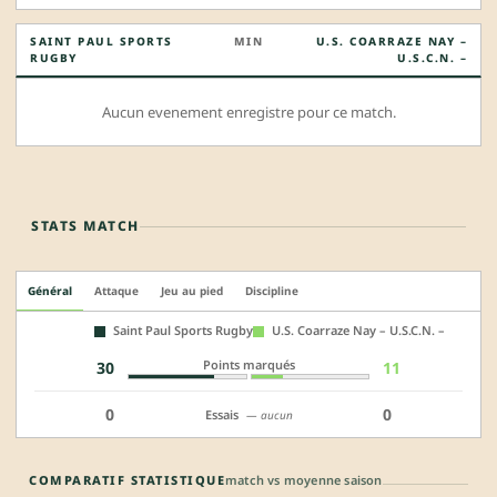
SAINT PAUL SPORTS
MIN
U.S. COARRAZE NAY –
RUGBY
U.S.C.N. –
Aucun evenement enregistre pour ce match.
STATS MATCH
Général
Attaque
Jeu au pied
Discipline
Saint Paul Sports Rugby
U.S. Coarraze Nay – U.S.C.N. –
Points marqués
30
11
0
0
Essais
— aucun
COMPARATIF STATISTIQUE
match vs moyenne saison