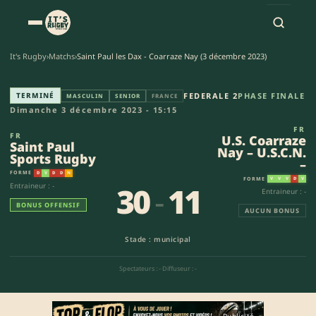
It's Rugby
›
Matchs
›
Saint Paul les Dax - Coarraze Nay (3 décembre 2023)
Saint Paul Sports Rugby - U.S. 
TERMINÉ
FEDERALE 2
PHASE FINALE
MASCULIN
SENIOR
FRANCE
Dimanche 3 décembre 2023 - 15:15
FR
FR
U.S. Coarraze
Saint Paul
Nay – U.S.C.N.
Sports Rugby
–
FORME
D
V
D
D
N
FORME
V
V
V
D
V
30
-
11
Entraineur : -
Entraineur : -
BONUS OFFENSIF
AUCUN BONUS
Stade : municipal
Spectateurs : -
·
Diffuseur : -