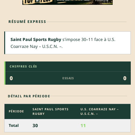
Publicité
RÉSUMÉ EXPRESS
Saint Paul Sports Rugby
s'impose 30–11 face à U.S.
Coarraze Nay – U.S.C.N. –.
CHIFFRES CLÉS
0
0
ESSAIS
DÉTAIL PAR PÉRIODE
SAINT PAUL SPORTS
U.S. COARRAZE NAY –
PÉRIODE
RUGBY
U.S.C.N. –
30
11
Total