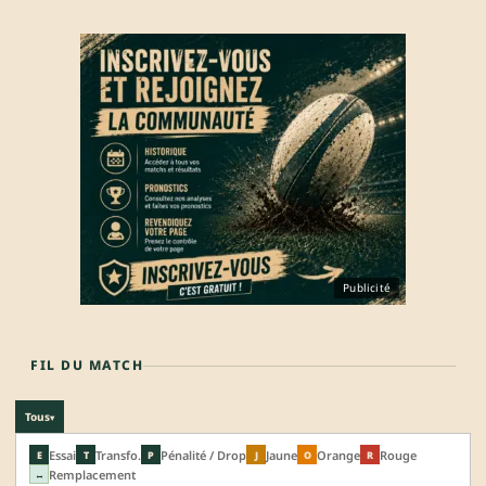
Publicité
FIL DU MATCH
Tous
▾
Essai
Transfo.
Pénalité / Drop
Jaune
Orange
Rouge
E
T
P
J
O
R
Remplacement
↔