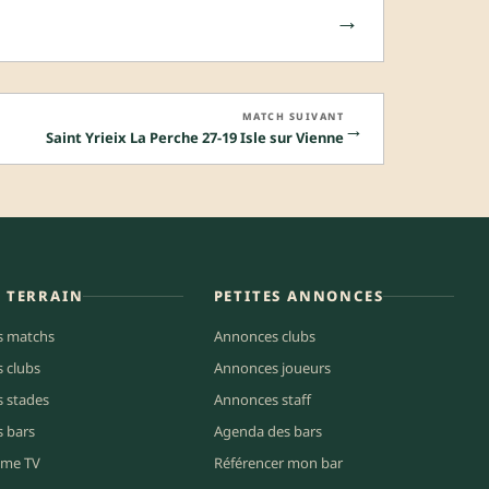
→
MATCH SUIVANT
→
Saint Yrieix La Perche 27-19 Isle sur Vienne
E TERRAIN
PETITES ANNONCES
s matchs
Annonces clubs
s clubs
Annonces joueurs
s stades
Annonces staff
s bars
Agenda des bars
me TV
Référencer mon bar