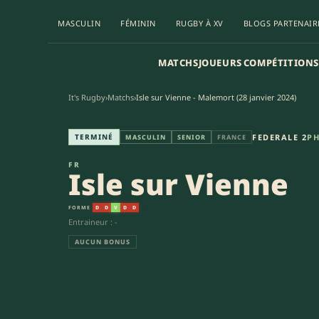
MASCULIN
FÉMININ
RUGBY À XV
BLOGS PARTENAIR
MATCHS
JOUEURS
COMPÉTITIONS
It's Rugby
›
Matchs
›
Isle sur Vienne - Malemort (28 janvier 2024)
Isle sur Vienne - Entente Vigi
TERMINÉ
FEDERALE 2
PH
MASCULIN
SENIOR
FRANCE
FR
Isle sur Vienne
FORME
D
D
V
D
D
Entraineur : -
AUCUN BONUS