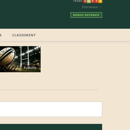
FORME
D
V
D
D
N
Entraineur : -
BONUS OFFENSIF
S
CLASSEMENT
Publicité