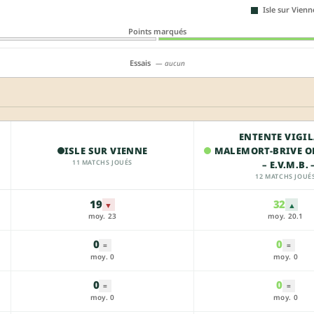
Isle sur Vienn
Points marqués
Essais
— aucun
ENTENTE VIGI
ISLE SUR VIENNE
MALEMORT-BRIVE 
11 MATCHS JOUÉS
– E.V.M.B. 
12 MATCHS JOUÉ
19
32
▼
▲
moy. 23
moy. 20.1
0
0
=
=
moy. 0
moy. 0
0
0
=
=
moy. 0
moy. 0