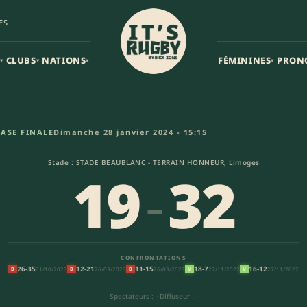
ES
CLUBS
NATIONS
FÉMININES
PRON
▾
▾
▾
▾
lante Malemort-Brive Olympique
ASE FINALE
Dimanche 28 janvier 2024 - 15:15
Stade : STADE BEAUBLANC - TERRAIN HONNEUR, Limoges
19
-
32
CONFRONTATIONS
26-35
12-21
11-15
18-7
16-12
01/10/2023
26/03/2023
26/03/2023
27/11/2022
27/11/2022
D
D
D
V
V
Spectateurs : -
·
Diffuseur : -