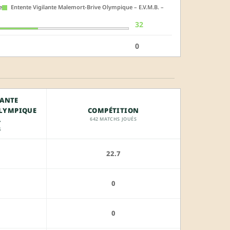
e
Entente Vigilante Malemort-Brive Olympique – E.V.M.B. –
32
0
LANTE
OLYMPIQUE
COMPÉTITION
642 MATCHS JOUÉS
–
S
22.7
0
0