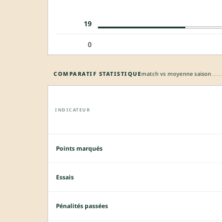
19
0
COMPARATIF STATISTIQUE
match vs moyenne saison
INDICATEUR
Points marqués
Essais
Pénalités passées