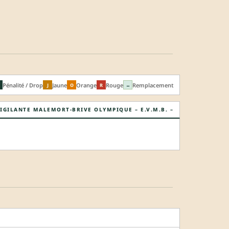
Pénalité / Drop
Jaune
Orange
Rouge
Remplacement
J
O
R
↔
IGILANTE MALEMORT-BRIVE OLYMPIQUE – E.V.M.B. –