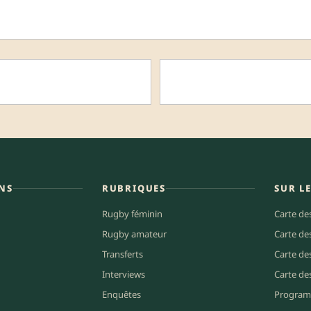
NS
RUBRIQUES
SUR L
Rugby féminin
Carte de
Rugby amateur
Carte de
Transferts
Carte de
Interviews
Carte de
Enquêtes
Program