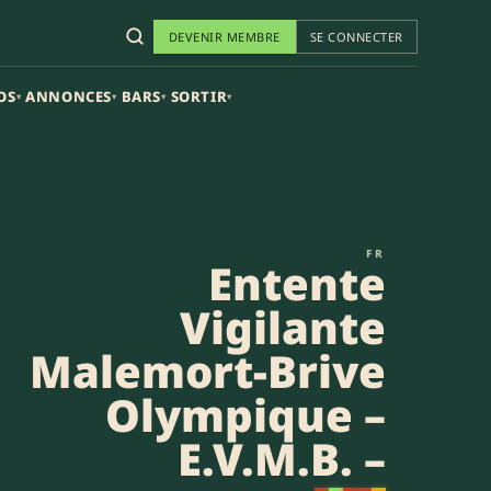
DEVENIR MEMBRE
SE CONNECTER
OS
ANNONCES
BARS
SORTIR
▾
▾
▾
▾
 – E.V.M.B. – (19-32) | Federal
FR
Entente
Vigilante
Malemort-Brive
Olympique –
E.V.M.B. –