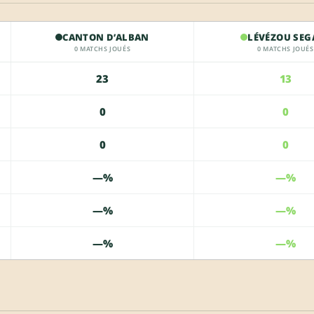
CANTON D’ALBAN
LÉVÉZOU SEG
0 MATCHS JOUÉS
0 MATCHS JOUÉS
23
13
0
0
0
0
—%
—%
—%
—%
—%
—%