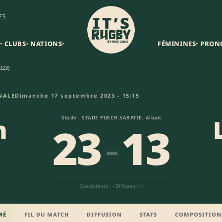
ES
CLUBS
NATIONS
FÉMININES
PRON
▾
▾
▾
▾
023)
a (23-13) | Federale 2
NALE
Dimanche 17 septembre 2023 - 15:15
n
Stade : STADE PUECH SABATIE, Alban
23
-
13
Spectateurs : -
·
Diffuseur : -
MÉ
FIL DU MATCH
DIFFUSION
STATS
COMPOSITION