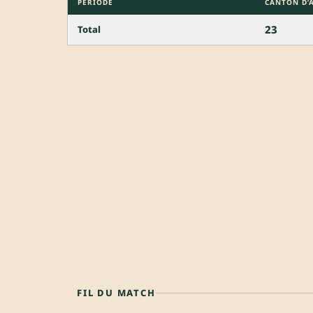
PÉRIODE
CANTON D’
23
Total
FIL DU MATCH