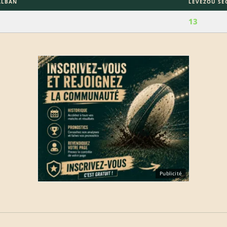
ALBAN
LÉVÉZOU SE
13
Publicité