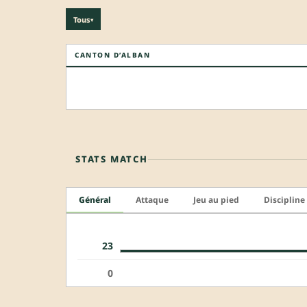
Tous
▾
CANTON D’ALBAN
STATS MATCH
Général
Attaque
Jeu au pied
Discipline
23
0