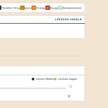
Pénalité / Drop
Jaune
Orange
Rouge
Remplacement
J
O
R
↔
LÉVÉZOU SEGALA
Canton d’Alban
Lévézou Segala
13
0