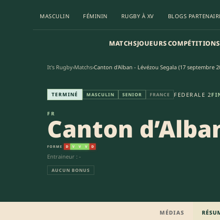
MASCULIN
FÉMININ
RUGBY À XV
BLOGS PARTENAIR
MATCHS
JOUEURS
COMPÉTITIONS
It's Rugby
›
Matchs
›
Canton d'Alban - Lévézou Segala (17 septembre 2
Canton d’Alban - Lévézou Segal
TERMINÉ
FEDERALE 2
FI
MASCULIN
SENIOR
FRANCE
FR
Canton d’Alba
FORME
D
V
V
V
D
Entraineur : -
AUCUN BONUS
MÉDIAS
RÉSU