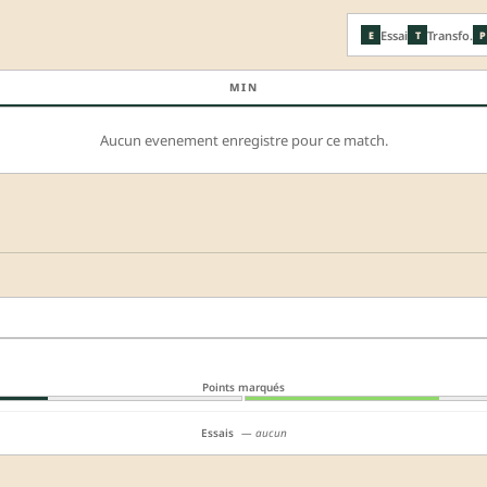
Essai
Transfo.
E
T
P
MIN
Aucun evenement enregistre pour ce match.
Points marqués
Essais
— aucun