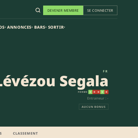
DEVENIR MEMBRE
SE CONNECTER
OS
ANNONCES
BARS
SORTIR
▾
▾
▾
▾
FR
Lévézou Segala
FORME
V
D
D
V
D
Entraineur : -
AUCUN BONUS
S
CLASSEMENT