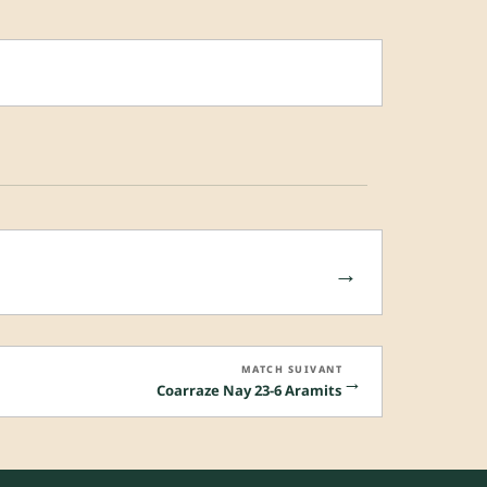
→
MATCH SUIVANT
→
Coarraze Nay 23-6 Aramits