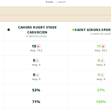
Essais
— aucun
CAHORS RUGBY STADE
SAINT GIRONS SPOR
CADURCIEN
15 MATCHS JOUÉ
15 MATCHS JOUÉS
19
11
▼
▼
moy. 19.2
moy. 24.2
0
0
=
=
moy. 0
moy. 0
0
0
=
=
moy. 0
moy. 0
53%
67%
71%
100%