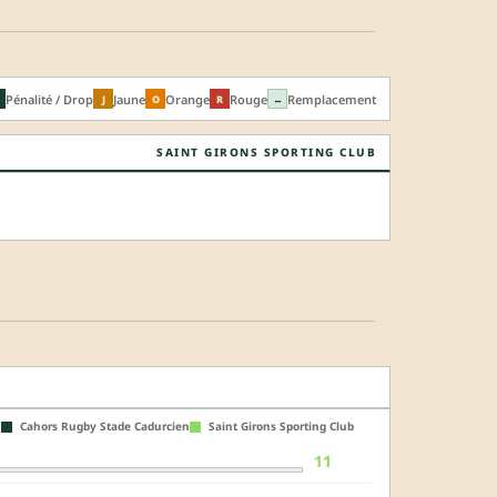
Pénalité / Drop
Jaune
Orange
Rouge
Remplacement
J
O
R
↔
SAINT GIRONS SPORTING CLUB
Cahors Rugby Stade Cadurcien
Saint Girons Sporting Club
11