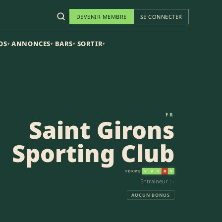
DEVENIR MEMBRE
SE CONNECTER
OS
ANNONCES
BARS
SORTIR
▾
▾
▾
▾
19-11) | Federale 2
FR
Saint Girons
Sporting Club
FORME
V
V
V
D
V
Entraineur : -
AUCUN BONUS