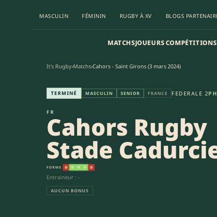
MASCULIN
FÉMININ
RUGBY À XV
BLOGS PARTENAIR
MATCHS
JOUEURS
COMPÉTITIONS
It's Rugby
›
Matchs
›
Cahors - Saint Girons (3 mars 2024)
Cahors Rugby Stade Cadurcien 
TERMINÉ
FEDERALE 2
PH
MASCULIN
SENIOR
FRANCE
FR
Cahors Rugby
Stade Cadurci
FORME
D
V
V
V
D
Entraineur : -
AUCUN BONUS