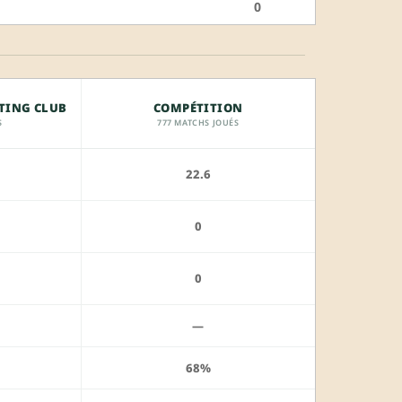
0
TING CLUB
COMPÉTITION
S
777 MATCHS JOUÉS
22.6
0
0
—
68%