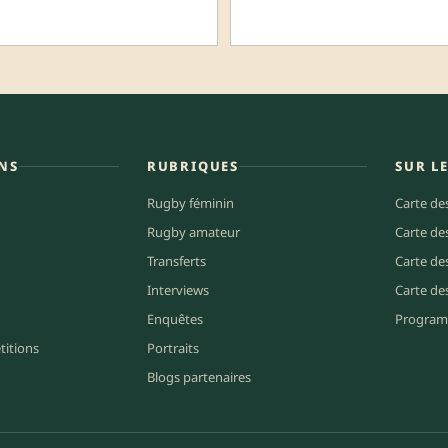
NS
RUBRIQUES
SUR L
Rugby féminin
Carte de
Rugby amateur
Carte de
Transferts
Carte de
Interviews
Carte de
Enquêtes
Program
titions
Portraits
Blogs partenaires