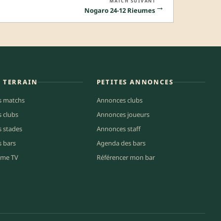
MATCH SUIVANT
→
Nogaro 24-12 Rieumes
E TERRAIN
PETITES ANNONCES
s matchs
Annonces clubs
s clubs
Annonces joueurs
s stades
Annonces staff
s bars
Agenda des bars
me TV
Référencer mon bar