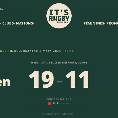
ES
CLUBS
NATIONS
FÉMININES
PRON
▾
▾
▾
▾
- Saint Girons Sporting Club (
ASE FINALE
Dimanche 3 mars 2024 - 15:15
Stade : STADE LUCIEN DESPRATS, Cahors
19
-
11
en
CONFRONTATIONS
13-17
05/11/2023
D
Spectateurs : -
·
Diffuseur : -