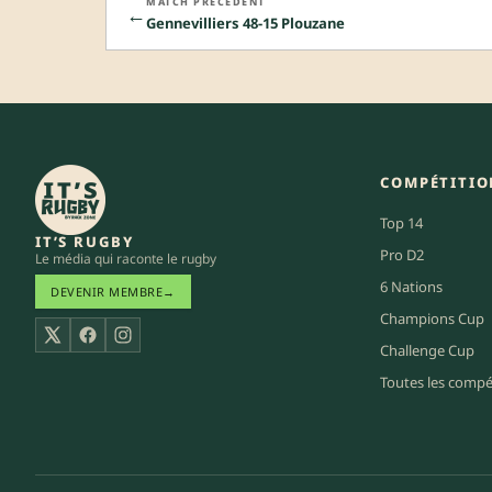
MATCH PRÉCÉDENT
←
Gennevilliers 48-15 Plouzane
COMPÉTITIO
Top 14
IT’S RUGBY
Pro D2
Le média qui raconte le rugby
6 Nations
DEVENIR MEMBRE
→
Champions Cup
X
Facebook
Instagram
Challenge Cup
Toutes les compé