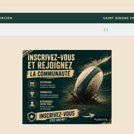
URCIEN
SAINT GIRONS S
11
Publicité