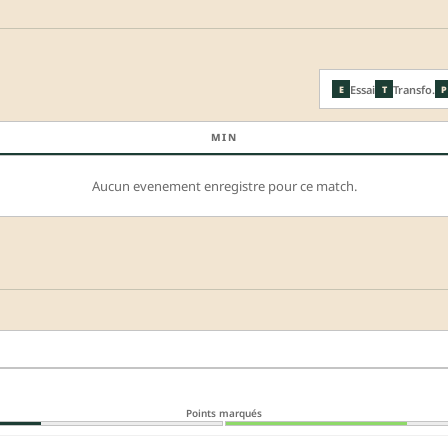
Essai
Transfo.
E
T
P
MIN
Aucun evenement enregistre pour ce match.
Points marqués