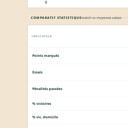
0
COMPARATIF STATISTIQUE
match vs moyenne saison
INDICATEUR
Points marqués
Essais
Pénalités passées
% victoires
% vic. domicile