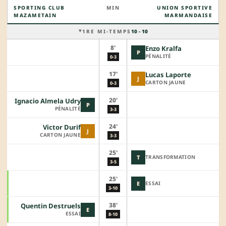
SPORTING CLUB
MIN
UNION SPORTIVE
MAZAMETAIN
MARMANDAISE
1RE MI-TEMPS
10 - 10
8'
Enzo Kralfa
P
PÉNALITÉ
0-3
17'
Lucas Laporte
J
CARTON JAUNE
0-3
20'
Ignacio Almela Udry
P
PÉNALITÉ
3-3
24'
Victor Durif
J
CARTON JAUNE
3-3
25'
T
TRANSFORMATION
3-5
25'
E
ESSAI
3-10
38'
Quentin Destruels
E
ESSAI
8-10