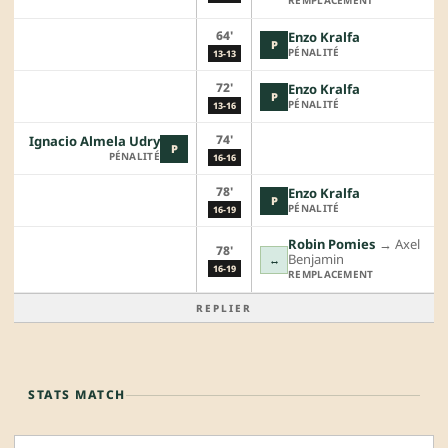
REMPLACEMENT
64'
Enzo Kralfa
P
PÉNALITÉ
13-13
72'
Enzo Kralfa
P
PÉNALITÉ
13-16
74'
Ignacio Almela Udry
P
PÉNALITÉ
16-16
78'
Enzo Kralfa
P
PÉNALITÉ
16-19
Robin Pomies
→︎
Axel
78'
Benjamin
↔
16-19
REMPLACEMENT
REPLIER
STATS MATCH