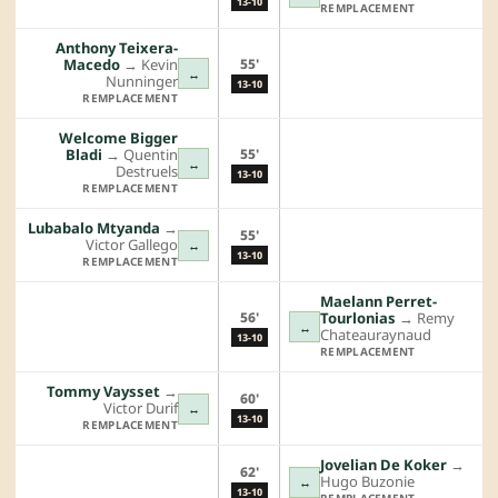
13-10
REMPLACEMENT
Anthony Teixera-
55'
Macedo
→︎
Kevin
↔
Nunninger
13-10
REMPLACEMENT
Welcome Bigger
55'
Bladi
→︎
Quentin
↔
Destruels
13-10
REMPLACEMENT
Lubabalo Mtyanda
→︎
55'
Victor Gallego
↔
13-10
REMPLACEMENT
Maelann Perret-
56'
Tourlonias
→︎
Remy
↔
Chateauraynaud
13-10
REMPLACEMENT
Tommy Vaysset
→︎
60'
Victor Durif
↔
13-10
REMPLACEMENT
Jovelian De Koker
→︎
62'
Hugo Buzonie
↔
13-10