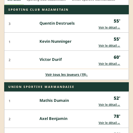
SPORTING CLUB MAZAMETAIN
55'
Quentin Destruels
3
→
Voir le détail
55'
Kevin Nunninger
1
→
Voir le détail
60'
Victor Durif
2
→
Voir le détail
Voir tous les joueurs (19)
↓
UNION SPORTIVE MARMANDAISE
52'
Mathis Dumain
1
→
Voir le détail
78'
Axel Benjamin
2
→
Voir le détail