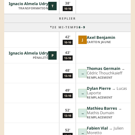
38'
Ignacio Almela Udry
T
TRANSFORMATION
10-10
REPLIER
2E MI-TEMPS
6 - 9
42'
Axel Benjamin
J
CARTON JAUNE
10-10
43'
Ignacio Almela Udry
P
PÉNALITÉ
13-10
Thomas Germain
→︎
48'
Cédric Thouchkaieff
↔
13-10
REMPLACEMENT
Dylan Pierre
→︎
Lucas
49'
Laporte
↔
13-10
REMPLACEMENT
Mathieu Barres
→︎
52'
Mathis Dumain
↔
13-10
REMPLACEMENT
Fabien Vial
→︎
Julien
52'
Moretto
↔