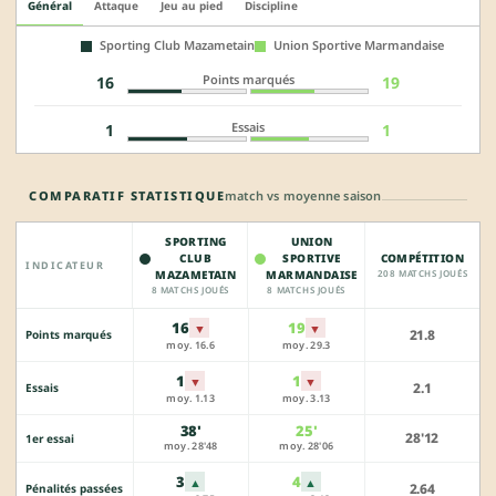
Général
Attaque
Jeu au pied
Discipline
Sporting Club Mazametain
Union Sportive Marmandaise
Points marqués
16
19
Essais
1
1
COMPARATIF STATISTIQUE
match vs moyenne saison
SPORTING
UNION
CLUB
SPORTIVE
COMPÉTITION
INDICATEUR
MAZAMETAIN
MARMANDAISE
208 MATCHS JOUÉS
8 MATCHS JOUÉS
8 MATCHS JOUÉS
16
19
▼
▼
21.8
Points marqués
moy. 16.6
moy. 29.3
1
1
▼
▼
2.1
Essais
moy. 1.13
moy. 3.13
38'
25'
28'12
1er essai
moy. 28'48
moy. 28'06
3
4
▲
▲
2.64
Pénalités passées