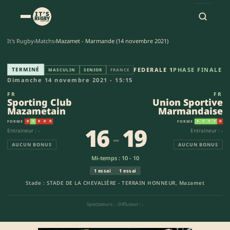
It's Rugby
›
Matchs
›
Mazamet - Marmande (14 novembre 2021)
Sporting Club Mazametain - U
TERMINÉ
FEDERALE 1
PHASE FINALE
MASCULIN
SENIOR
FRANCE
Dimanche 14 novembre 2021 - 15:15
FR
FR
Sporting Club
Union Sportive
Mazametain
Marmandaise
FORME
FORME
D
V
D
D
D
V
V
V
V
D
16
-
19
Entraineur : -
Entraineur : -
AUCUN BONUS
AUCUN BONUS
Mi-temps : 10 - 10
1 essai
1 essai
Stade : STADE DE LA CHEVALIÈRE - TERRAIN HONNEUR, Mazamet
Spectateurs : -
·
Diffuseur : -