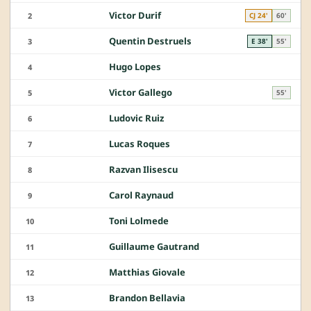
Victor Durif
2
CJ 24'
60'
Quentin Destruels
3
E 38'
55'
Hugo Lopes
4
Victor Gallego
5
55'
Ludovic Ruiz
6
Lucas Roques
7
Razvan Ilisescu
8
Carol Raynaud
9
Toni Lolmede
10
Guillaume Gautrand
11
Matthias Giovale
12
Brandon Bellavia
13