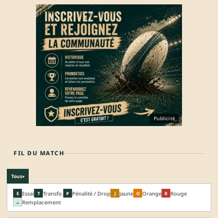
Publicité
FIL DU MATCH
Tous
▾
Essai
Transfo.
Pénalité / Drop
Jaune
Orange
Rouge
E
T
P
J
O
R
Remplacement
↔