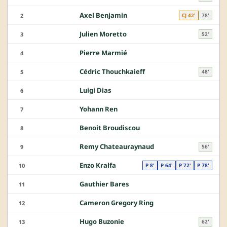
Axel Benjamin
2
CJ 42'
78'
Julien Moretto
3
52'
Pierre Marmié
4
Cédric Thouchkaieff
5
48'
Luigi Dias
6
Yohann Ren
7
Benoit Broudiscou
8
Remy Chateauraynaud
9
56'
Enzo Kralfa
10
P 8'
P 64'
P 72'
P 78'
Gauthier Bares
11
Cameron Gregory Ring
12
Hugo Buzonie
13
62'