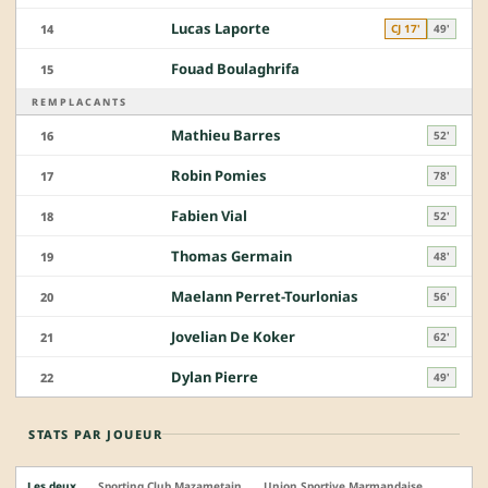
Lucas Laporte
14
CJ 17'
49'
Fouad Boulaghrifa
15
REMPLACANTS
Mathieu Barres
16
52'
Robin Pomies
17
78'
Fabien Vial
18
52'
Thomas Germain
19
48'
Maelann Perret-Tourlonias
20
56'
Jovelian De Koker
21
62'
Dylan Pierre
22
49'
STATS PAR JOUEUR
Les deux
Sporting Club Mazametain
Union Sportive Marmandaise