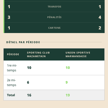
1
1
TRANSFOS
3
4
PÉNALITÉS
1
2
CARTONS
DÉTAIL PAR PÉRIODE
SPORTING CLUB
UNION SPORTIVE
PÉRIODE
MAZAMETAIN
MARMANDAISE
1re mi-
10
10
temps
2e mi-
6
9
temps
16
19
Total