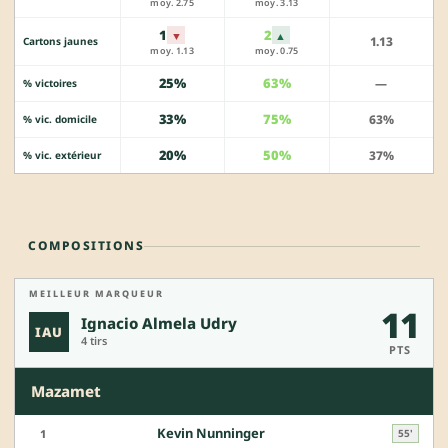
moy. 2.75
moy. 3.13
1
2
▼
▲
1.13
Cartons jaunes
moy. 1.13
moy. 0.75
25%
63%
—
% victoires
33%
75%
63%
% vic. domicile
20%
50%
37%
% vic. extérieur
COMPOSITIONS
MEILLEUR MARQUEUR
11
Ignacio Almela Udry
IAU
4 tirs
PTS
Mazamet
Kevin Nunninger
1
55'