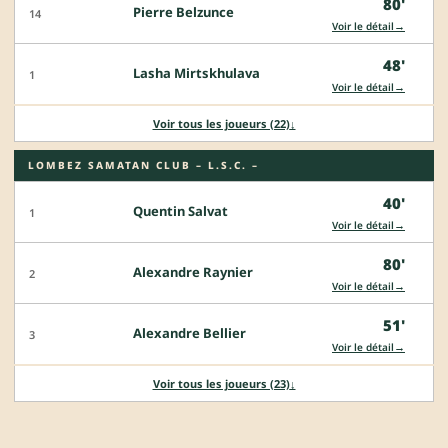
80'
Pierre Belzunce
14
→
Voir le détail
48'
Lasha Mirtskhulava
1
→
Voir le détail
Voir tous les joueurs (22)
↓
LOMBEZ SAMATAN CLUB – L.S.C. –
40'
Quentin Salvat
1
→
Voir le détail
80'
Alexandre Raynier
2
→
Voir le détail
51'
Alexandre Bellier
3
→
Voir le détail
Voir tous les joueurs (23)
↓