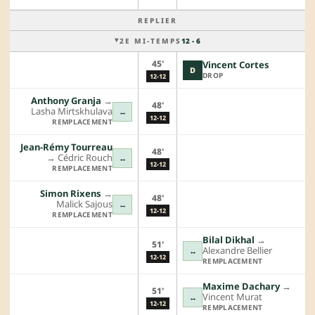
REPLIER
2E MI-TEMPS
12 - 6
45'
Vincent Cortes
D
DROP
12-12
Anthony Granja
→︎
48'
Lasha Mirtskhulava
↔
12-12
REMPLACEMENT
Jean-Rémy Tourreau
48'
→︎
Cédric Rouch
↔
12-12
REMPLACEMENT
Simon Rixens
→︎
48'
Malick Sajous
↔
12-12
REMPLACEMENT
Bilal Dikhal
→︎
51'
Alexandre Bellier
↔
12-12
REMPLACEMENT
Maxime Dachary
→︎
51'
Vincent Murat
↔
12-12
REMPLACEMENT