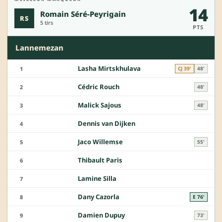
14
Romain Séré-Peyrigain
RS
5 tirs
PTS
Lannemezan
Lasha Mirtskhulava
1
CJ 39'
48'
Cédric Rouch
2
48'
Malick Sajous
3
48'
Dennis van Dijken
4
Jaco Willemse
5
55'
Thibault Paris
6
Lamine Silla
7
Dany Cazorla
8
E 76'
Damien Dupuy
9
73'