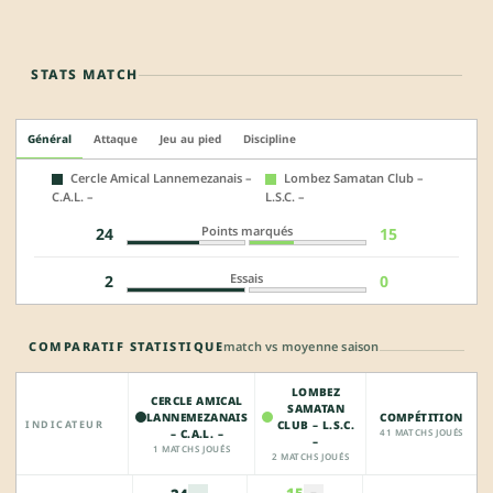
STATS MATCH
Général
Attaque
Jeu au pied
Discipline
Cercle Amical Lannemezanais –
Lombez Samatan Club –
C.A.L. –
L.S.C. –
Points marqués
24
15
Essais
2
0
COMPARATIF STATISTIQUE
match vs moyenne saison
LOMBEZ
CERCLE AMICAL
SAMATAN
LANNEMEZANAIS
COMPÉTITION
INDICATEUR
CLUB – L.S.C.
– C.A.L. –
41 MATCHS JOUÉS
–
1 MATCHS JOUÉS
2 MATCHS JOUÉS