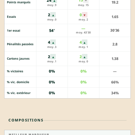
15
24
▲
=
19.2
Points marqués
moy. 9
moy. 15
2
0
▲
▼
1.65
Essais
moy. 0
moy. 2
—
54'
30'36
1er essai
moy. 43'30
4
4
▲
▲
2.8
Pénalités passées
moy. 3
moy. 1
2
2
▲
▲
1.38
Cartons jaunes
moy. 1
moy. 0
0%
0%
—
% victoires
0%
0%
66%
% vic. domicile
0%
0%
34%
% vic. extérieur
COMPOSITIONS
MEILLEUR MARQUEUR