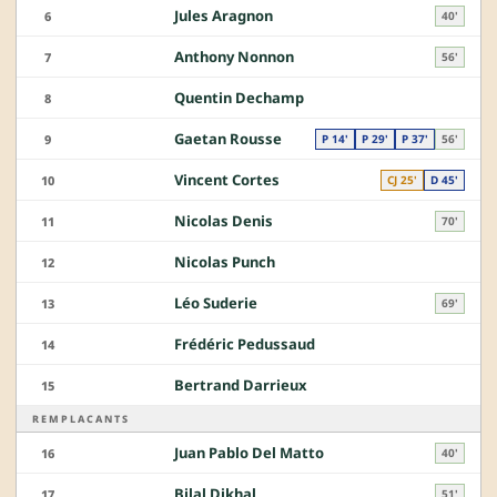
Jules Aragnon
6
40'
Anthony Nonnon
7
56'
Quentin Dechamp
8
Gaetan Rousse
9
P 14'
P 29'
P 37'
56'
Vincent Cortes
10
CJ 25'
D 45'
Nicolas Denis
11
70'
Nicolas Punch
12
Léo Suderie
13
69'
Frédéric Pedussaud
14
Bertrand Darrieux
15
REMPLACANTS
Juan Pablo Del Matto
16
40'
Bilal Dikhal
17
51'