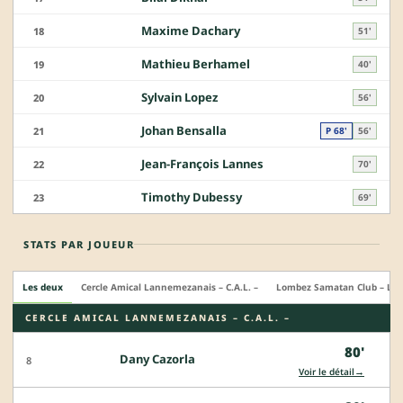
Maxime Dachary
18
51'
Mathieu Berhamel
19
40'
Sylvain Lopez
20
56'
Johan Bensalla
21
P 68'
56'
Jean-François Lannes
22
70'
Timothy Dubessy
23
69'
STATS PAR JOUEUR
Les deux
Cercle Amical Lannemezanais – C.A.L. –
Lombez Samatan Club – L.S.
CERCLE AMICAL LANNEMEZANAIS – C.A.L. –
80'
Dany Cazorla
8
→
Voir le détail