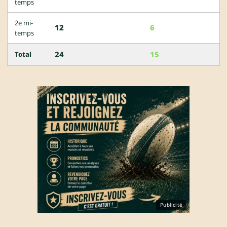
temps
2e mi-
12
6
temps
24
15
Total
Publicité