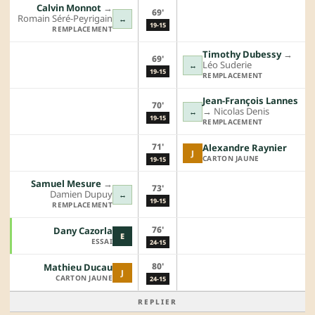
Calvin Monnot
→︎
69'
Romain Séré-Peyrigain
↔
19-15
REMPLACEMENT
Timothy Dubessy
→︎
69'
Léo Suderie
↔
19-15
REMPLACEMENT
Jean-François Lannes
70'
→︎
Nicolas Denis
↔
19-15
REMPLACEMENT
71'
Alexandre Raynier
J
CARTON JAUNE
19-15
Samuel Mesure
→︎
73'
Damien Dupuy
↔
19-15
REMPLACEMENT
76'
Dany Cazorla
E
ESSAI
24-15
80'
Mathieu Ducau
J
CARTON JAUNE
24-15
REPLIER