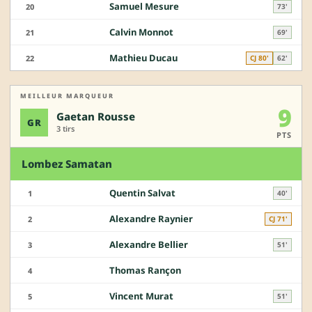
Samuel Mesure
20
73'
Calvin Monnot
21
69'
Mathieu Ducau
22
CJ 80'
62'
MEILLEUR MARQUEUR
9
Gaetan Rousse
GR
3 tirs
PTS
Lombez Samatan
Quentin Salvat
1
40'
Alexandre Raynier
2
CJ 71'
Alexandre Bellier
3
51'
Thomas Rançon
4
Vincent Murat
5
51'