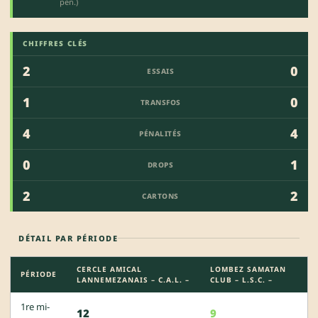
pen.)
CHIFFRES CLÉS
2
0
ESSAIS
1
0
TRANSFOS
4
4
PÉNALITÉS
0
1
DROPS
2
2
CARTONS
DÉTAIL PAR PÉRIODE
CERCLE AMICAL
LOMBEZ SAMATAN
PÉRIODE
LANNEMEZANAIS – C.A.L. –
CLUB – L.S.C. –
1re mi-
12
9