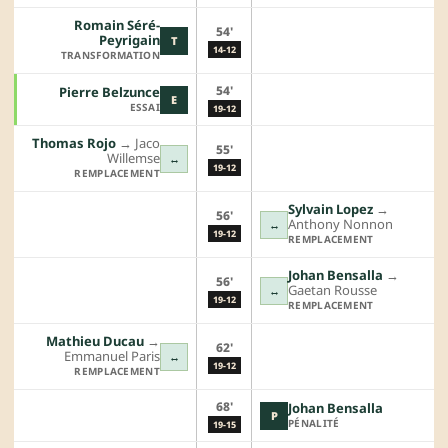
Romain Séré-
54'
Peyrigain
T
14-12
TRANSFORMATION
54'
Pierre Belzunce
E
ESSAI
19-12
Thomas Rojo
→︎
Jaco
55'
Willemse
↔
19-12
REMPLACEMENT
Sylvain Lopez
→︎
56'
Anthony Nonnon
↔
19-12
REMPLACEMENT
Johan Bensalla
→︎
56'
Gaetan Rousse
↔
19-12
REMPLACEMENT
Mathieu Ducau
→︎
62'
Emmanuel Paris
↔
19-12
REMPLACEMENT
68'
Johan Bensalla
P
PÉNALITÉ
19-15