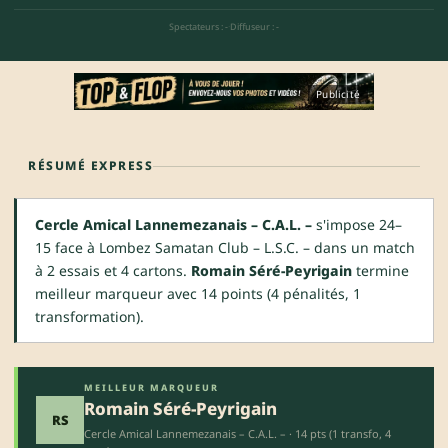
Spectateurs : -
·
Diffuseur : -
Publicité
RÉSUMÉ EXPRESS
Cercle Amical Lannemezanais – C.A.L. –
s'impose 24–
15 face à Lombez Samatan Club – L.S.C. – dans un match
à 2 essais et 4 cartons.
Romain Séré-Peyrigain
termine
meilleur marqueur avec 14 points (4 pénalités, 1
transformation).
MEILLEUR MARQUEUR
Romain Séré-Peyrigain
RS
Cercle Amical Lannemezanais – C.A.L. – · 14 pts (1 transfo, 4