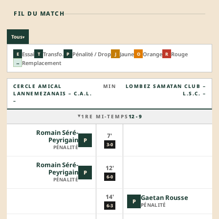
FIL DU MATCH
Tous
▾
Essai
Transfo.
Pénalité / Drop
Jaune
Orange
Rouge
E
T
P
J
O
R
Remplacement
↔
CERCLE AMICAL
MIN
LOMBEZ SAMATAN CLUB –
LANNEMEZANAIS – C.A.L.
L.S.C. –
–
1RE MI-TEMPS
12 - 9
Romain Séré-
7'
Peyrigain
P
3-0
PÉNALITÉ
Romain Séré-
12'
Peyrigain
P
6-0
PÉNALITÉ
14'
Gaetan Rousse
P
PÉNALITÉ
6-3