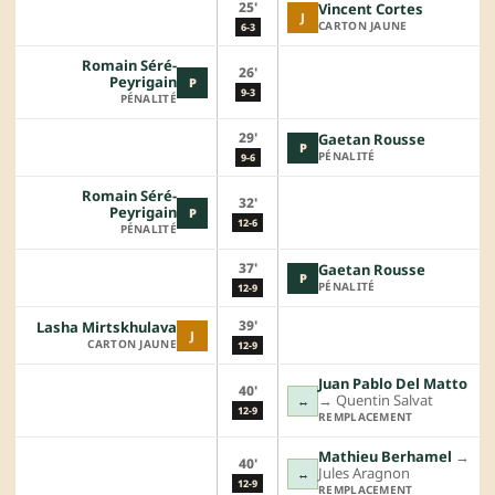
25'
Vincent Cortes
J
CARTON JAUNE
6-3
Romain Séré-
26'
Peyrigain
P
9-3
PÉNALITÉ
29'
Gaetan Rousse
P
PÉNALITÉ
9-6
Romain Séré-
32'
Peyrigain
P
12-6
PÉNALITÉ
37'
Gaetan Rousse
P
PÉNALITÉ
12-9
39'
Lasha Mirtskhulava
J
CARTON JAUNE
12-9
Juan Pablo Del Matto
40'
→︎
Quentin Salvat
↔
12-9
REMPLACEMENT
Mathieu Berhamel
→︎
40'
Jules Aragnon
↔
12-9
REMPLACEMENT