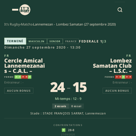
It's Rugby
›
Matchs
›
Lannemezan - Lombez Samatan (27 septembre 2020)
Cercle Amical Lannemezanais – 
TERMINÉ
FEDERALE 1
J3
MASCULIN
SENIOR
FRANCE
Dimanche 27 septembre 2020 - 13:30
FR
FR
Cercle Amical
Lombez
Lannemezanai
Samatan Club
s – C.A.L. –
– L.S.C. –
FORME
FORME
V
V
D
D
V
D
D
V
D
D
24
-
15
Entraineur : -
Entraineur : -
AUCUN BONUS
AUCUN BONUS
Mi-temps : 12 - 9
2 essais
0 essai
Stade : STADE FRANÇOIS SARRAT, Lannemezan
CONFRONTATIONS
28-8
V
27/09/2020