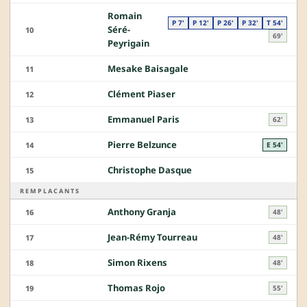
Romain
P 7'
P 12'
P 26'
P 32'
T 54'
Séré-
10
69'
Peyrigain
Mesake Baisagale
11
Clément Piaser
12
Emmanuel Paris
13
62'
Pierre Belzunce
14
E 54'
Christophe Dasque
15
REMPLACANTS
Anthony Granja
16
48'
Jean-Rémy Tourreau
17
48'
Simon Rixens
18
48'
Thomas Rojo
19
55'