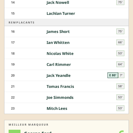
Jack Nowell
14
75'
Lachlan Turner
15
REMPLACANTS
James Short
16
75'
Ian Whitten
17
66'
Nicolas White
18
53'
Carl Rimmer
19
64'
Jack Yeandle
20
E 80'
7'
Tomas Francis
21
58'
Joe Simmonds
22
53'
Mitch Lees
23
53'
MEILLEUR MARQUEUR