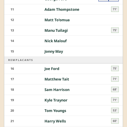
Adam Thompstone
11
71'
Matt To'omua
12
Manu Tuilagi
13
75'
Nick Malouf
14
Jonny May
15
REMPLACANTS
Joe Ford
16
75'
Matthew Tait
17
71'
Sam Harrison
18
68'
Kyle Traynor
19
71'
Tom Youngs
20
53'
Harry Wells
21
60'