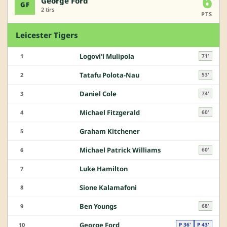
6
George Ford
GF
2 tirs
PTS
Leicester Tigers
Logovi'i Mulipola
1
71'
Tatafu Polota-Nau
2
53'
Daniel Cole
3
74'
Michael Fitzgerald
4
60'
Graham Kitchener
5
Michael Patrick Williams
6
60'
Luke Hamilton
7
Sione Kalamafoni
8
Ben Youngs
9
68'
George Ford
10
P 36'
P 43'