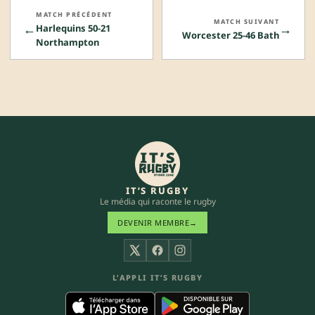
MATCH PRÉCÉDENT
MATCH SUIVANT
←
→
Harlequins 50-21
Worcester 25-46 Bath
Northampton
IT’S RUGBY
Le média qui raconte le rugby
DEVENIR MEMBRE
→
X
Facebook
Instagram
L’APPLI IT’S RUGBY