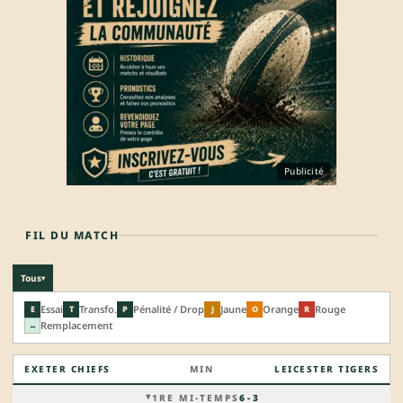
Publicité
FIL DU MATCH
Tous
▾
Essai
Transfo.
Pénalité / Drop
Jaune
Orange
Rouge
E
T
P
J
O
R
Remplacement
↔
EXETER CHIEFS
MIN
LEICESTER TIGERS
1RE MI-TEMPS
6 - 3