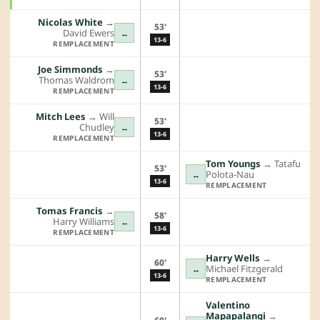
Nicolas White
→︎
53'
David Ewers
↔
13-6
REMPLACEMENT
Joe Simmonds
→︎
53'
Thomas Waldrom
↔
13-6
REMPLACEMENT
Mitch Lees
→︎
Will
53'
Chudley
↔
13-6
REMPLACEMENT
Tom Youngs
→︎
Tatafu
53'
Polota-Nau
↔
13-6
REMPLACEMENT
Tomas Francis
→︎
58'
Harry Williams
↔
13-6
REMPLACEMENT
Harry Wells
→︎
60'
Michael Fitzgerald
↔
13-6
REMPLACEMENT
Valentino
Mapapalangi
→︎