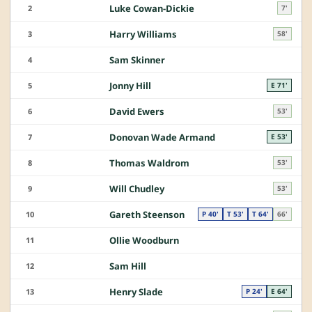
Luke Cowan-Dickie
2
7'
Harry Williams
3
58'
Sam Skinner
4
Jonny Hill
5
E 71'
David Ewers
6
53'
Donovan Wade Armand
7
E 53'
Thomas Waldrom
8
53'
Will Chudley
9
53'
Gareth Steenson
10
P 40'
T 53'
T 64'
66'
Ollie Woodburn
11
Sam Hill
12
Henry Slade
13
P 24'
E 64'