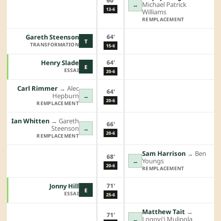
60'
Michael Patrick
↔
13-6
Williams
REMPLACEMENT
64'
Gareth Steenson
T
TRANSFORMATION
15-6
64'
Henry Slade
E
ESSAI
20-6
Carl Rimmer
→︎
Alec
64'
Hepburn
↔
20-6
REMPLACEMENT
Ian Whitten
→︎
Gareth
66'
Steenson
↔
20-6
REMPLACEMENT
Sam Harrison
→︎
Ben
68'
Youngs
↔
20-6
REMPLACEMENT
71'
Jonny Hill
E
ESSAI
25-6
Matthew Tait
→︎
71'
Logovi'i Mulipola
↔