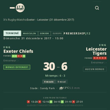
It's Rugby
›
Matchs
›
Exeter - Leicester (31 décembre 2017)
Exeter Chiefs - Leicester Tiger
TERMINÉ
PREMIERSHIP
J12
MASCULIN
SENIOR
EUROPE
Dimanche 31 décembre 2017 - 15:00
ENG
ENG
Leicester
Exeter Chiefs
Tigers
FORME
V
V
D
D
V
FORME
D
D
D
D
D
30
-
6
Entraineur : -
Entraineur : -
BONUS OFFENSIF
AUCUN BONUS
Mi-temps : 6 - 3
4 essais
0 essai
🌧️
13°C
5.5 mm
Stade : Sandy Park ·
CONFRONTATIONS
13-20
12-16
34-15
31-10
27-31
D
D
V
V
D
30/09/2017
19/03/2017
03/03/2017
24/12/2016
06/03/2016