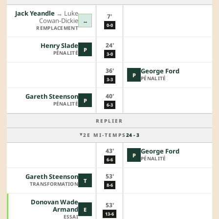
Jack Yeandle
→︎
Luke
7'
Cowan-Dickie
↔
0-0
REMPLACEMENT
24'
Henry Slade
P
PÉNALITÉ
3-0
36'
George Ford
P
PÉNALITÉ
3-3
40'
Gareth Steenson
P
PÉNALITÉ
6-3
REPLIER
2E MI-TEMPS
24 - 3
43'
George Ford
P
PÉNALITÉ
6-6
53'
Gareth Steenson
T
TRANSFORMATION
8-6
Donovan Wade
53'
Armand
E
13-6
ESSAI