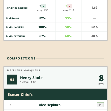
2
2
▲
▼
1.69
Pénalités passées
moy. 1.36
moy. 2.18
82%
55%
—
% victoires
100%
50%
62%
% vic. domicile
67%
60%
38%
% vic. extérieur
COMPOSITIONS
MEILLEUR MARQUEUR
8
Henry Slade
HS
1 essai · 1 tir
PTS
Exeter Chiefs
Alec Hepburn
1
64'