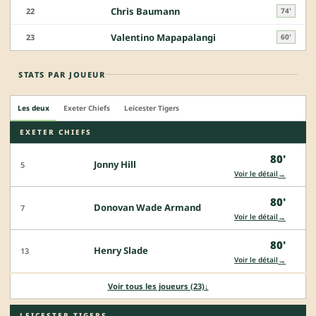
Chris Baumann
22
74'
Valentino Mapapalangi
23
60'
STATS PAR JOUEUR
Les deux
Exeter Chiefs
Leicester Tigers
EXETER CHIEFS
80'
Jonny Hill
5
→
Voir le détail
80'
Donovan Wade Armand
7
→
Voir le détail
80'
Henry Slade
13
→
Voir le détail
Voir tous les joueurs (23)
↓
LEICESTER TIGERS