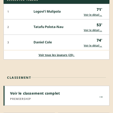
71'
Logovi'i Mulipola
1
→
Voir le détail
53'
Tatafu Polota-Nau
2
→
Voir le détail
74'
Daniel Cole
3
→
Voir le détail
Voir tous les joueurs (23)
↓
CLASSEMENT
Voir le classement complet
→
PREMIERSHIP