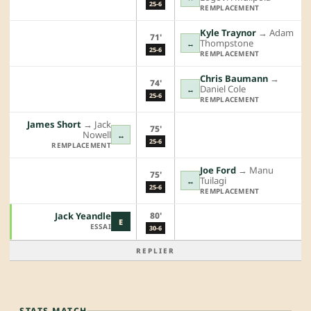
25-6
REMPLACEMENT
Kyle Traynor
→︎
Adam
71'
Thompstone
↔
25-6
REMPLACEMENT
Chris Baumann
→︎
74'
Daniel Cole
↔
25-6
REMPLACEMENT
James Short
→︎
Jack
75'
Nowell
↔
25-6
REMPLACEMENT
Joe Ford
→︎
Manu
75'
Tuilagi
↔
25-6
REMPLACEMENT
80'
Jack Yeandle
E
ESSAI
30-6
REPLIER
STATS MATCH