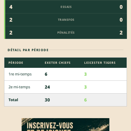
4
0
ESSAIS
2
0
TRANSFOS
2
2
PÉNALITÉS
DÉTAIL PAR PÉRIODE
PÉRIODE
EXETER CHIEFS
LEICESTER TIGERS
6
3
1re mi-temps
24
3
2e mi-temps
30
6
Total