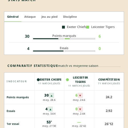
Général
Attaque
Jeu au pied
Discipline
Exeter Chiefs
Leicester Tigers
Points marqués
30
6
Essais
4
0
COMPARATIF STATISTIQUE
match vs moyenne saison
LEICESTER
EXETER CHIEFS
COMPÉTITION
INDICATEUR
TIGERS
11 MATCHS JOUÉS
71 MATCHS JOUÉS
11 MATCHS JOUÉS
30
6
▲
▼
24.2
Points marqués
moy. 28.6
moy. 24.6
4
0
▲
▼
2.92
Essais
moy. 3.64
moy. 2.64
53'
—
26'12
1er essai
moy. 21'30
moy. 22'42