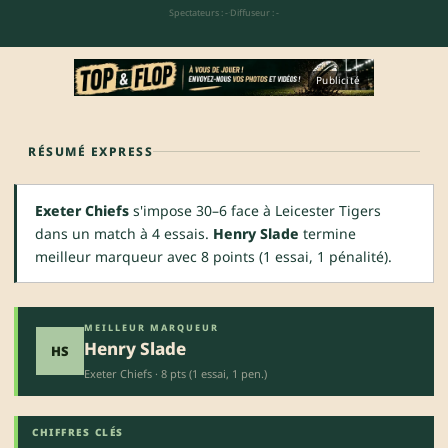
Spectateurs : -
·
Diffuseur : -
Publicité
RÉSUMÉ EXPRESS
Exeter Chiefs
s'impose 30–6 face à Leicester Tigers
dans un match à 4 essais.
Henry Slade
termine
meilleur marqueur avec 8 points (1 essai, 1 pénalité).
MEILLEUR MARQUEUR
Henry Slade
HS
Exeter Chiefs · 8 pts (1 essai, 1 pen.)
CHIFFRES CLÉS