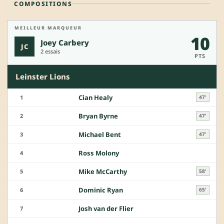
COMPOSITIONS
MEILLEUR MARQUEUR
10
Joey Carbery
JC
2 essais
PTS
Leinster Lions
Cian Healy
1
47'
Bryan Byrne
2
47'
Michael Bent
3
47'
Ross Molony
4
Mike McCarthy
5
58'
Dominic Ryan
6
65'
Josh van der Flier
7