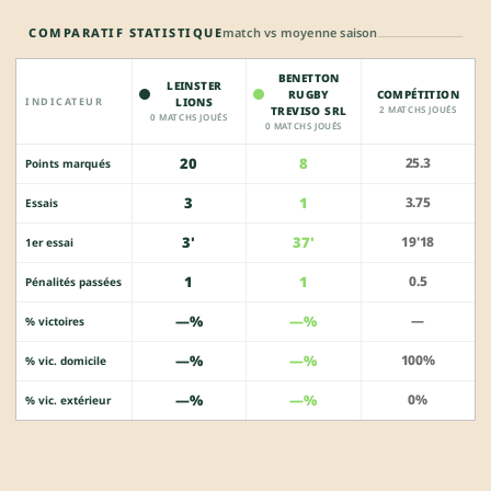
COMPARATIF STATISTIQUE
match vs moyenne saison
BENETTON
LEINSTER
RUGBY
COMPÉTITION
INDICATEUR
LIONS
TREVISO SRL
2 MATCHS JOUÉS
0 MATCHS JOUÉS
0 MATCHS JOUÉS
20
8
25.3
Points marqués
3
1
3.75
Essais
3'
37'
19'18
1er essai
1
1
0.5
Pénalités passées
—%
—%
—
% victoires
—%
—%
100%
% vic. domicile
—%
—%
0%
% vic. extérieur