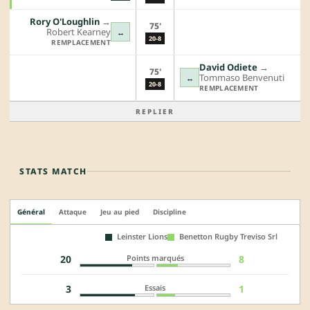
Rory O'Loughlin
→︎
75'
Robert Kearney
↔
20-8
REMPLACEMENT
David Odiete
→︎
75'
Tommaso Benvenuti
↔
20-8
REMPLACEMENT
REPLIER
STATS MATCH
Général
Attaque
Jeu au pied
Discipline
Leinster Lions
Benetton Rugby Treviso Srl
Points marqués
20
8
Essais
3
1