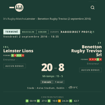
It's Rugby
›
Matchs
›
Leinster - Benetton Rugby Treviso (2 septembre 2016)
Leinster Lions - Benetton Rugb
TERMINÉ
RABODIRECT PRO12
J1
MASCULIN
SENIOR
EUROPE
Vendredi 2 septembre 2016 - 18:35
IT
Benetton
IRL
Leinster Lions
Rugby Treviso
Srl
FORME
V
D
V
V
D
Entraineur : -
FORME
D
D
D
V
D
20
-
8
Entraineur : -
AUCUN BONUS
AUCUN BONUS
Mi-temps : 15 - 5
3 essais
1 essai
⛅
19°C
Stade : Aviva Stadium, Dublin ·
CONFRONTATIONS
50-19
27-3
10-0
24-24
62-7
V
V
V
N
V
07/05/2016
01/11/2015
08/05/2015
23/11/2014
18/04/2014