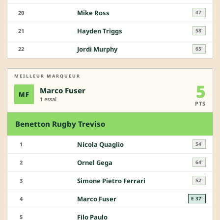
Mike Ross
20
47'
Hayden Triggs
21
58'
Jordi Murphy
22
65'
MEILLEUR MARQUEUR
5
Marco Fuser
MF
1 essai
PTS
Benetton Rugby Treviso
Nicola Quaglio
1
54'
Ornel Gega
2
64'
Simone Pietro Ferrari
3
52'
Marco Fuser
4
E 37'
Filo Paulo
5