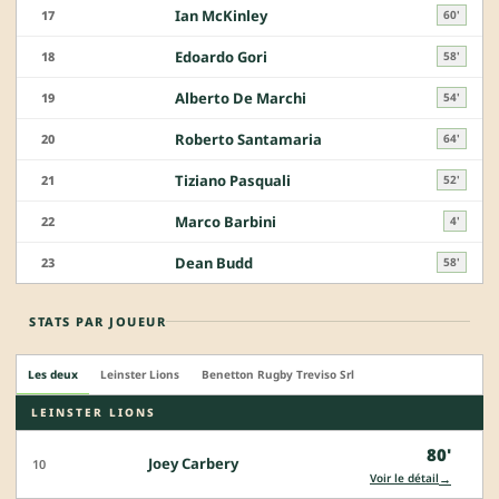
Ian McKinley
17
60'
Edoardo Gori
18
58'
Alberto De Marchi
19
54'
Roberto Santamaria
20
64'
Tiziano Pasquali
21
52'
Marco Barbini
22
4'
Dean Budd
23
58'
STATS PAR JOUEUR
Les deux
Leinster Lions
Benetton Rugby Treviso Srl
LEINSTER LIONS
80'
Joey Carbery
10
→
Voir le détail