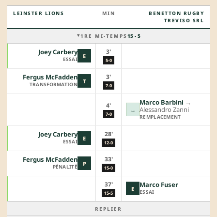
LEINSTER LIONS
MIN
BENETTON RUGBY
TREVISO SRL
1RE MI-TEMPS
15 - 5
3'
Joey Carbery
E
ESSAI
5-0
3'
Fergus McFadden
T
TRANSFORMATION
7-0
Marco Barbini
→︎
4'
Alessandro Zanni
↔
7-0
REMPLACEMENT
28'
Joey Carbery
E
ESSAI
12-0
33'
Fergus McFadden
P
PÉNALITÉ
15-0
37'
Marco Fuser
E
ESSAI
15-5
REPLIER