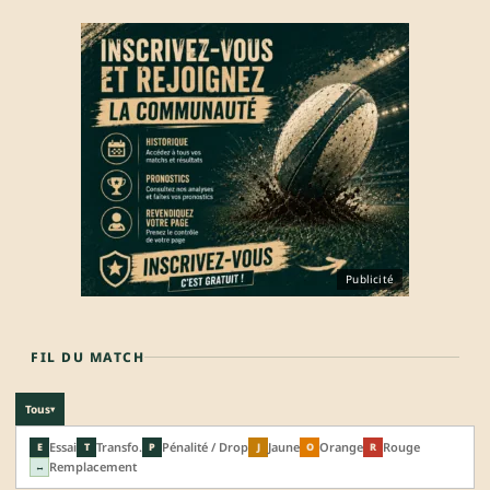
Publicité
FIL DU MATCH
Tous
▾
Essai
Transfo.
Pénalité / Drop
Jaune
Orange
Rouge
E
T
P
J
O
R
Remplacement
↔