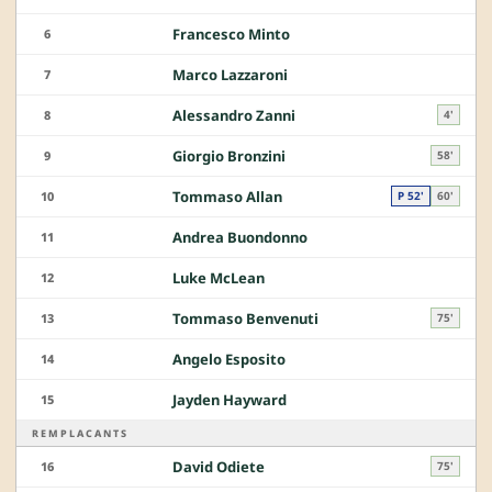
Francesco Minto
6
Marco Lazzaroni
7
Alessandro Zanni
8
4'
Giorgio Bronzini
9
58'
Tommaso Allan
10
P 52'
60'
Andrea Buondonno
11
Luke McLean
12
Tommaso Benvenuti
13
75'
Angelo Esposito
14
Jayden Hayward
15
REMPLACANTS
David Odiete
16
75'