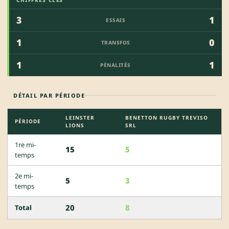
3
1
ESSAIS
1
0
TRANSFOS
1
1
PÉNALITÉS
DÉTAIL PAR PÉRIODE
LEINSTER
BENETTON RUGBY TREVISO
PÉRIODE
LIONS
SRL
1re mi-
15
5
temps
2e mi-
5
3
temps
20
8
Total