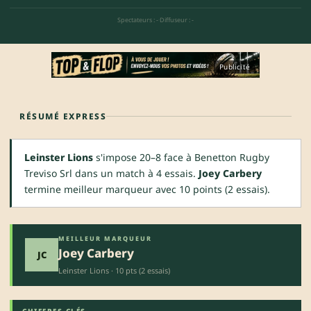
Spectateurs : -
·
Diffuseur : -
Publicité
RÉSUMÉ EXPRESS
Leinster Lions
s'impose 20–8 face à Benetton Rugby
Treviso Srl dans un match à 4 essais.
Joey Carbery
termine meilleur marqueur avec 10 points (2 essais).
MEILLEUR MARQUEUR
Joey Carbery
JC
Leinster Lions · 10 pts (2 essais)
CHIFFRES CLÉS