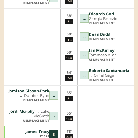
15-8
REMPLACEMENT
Edoardo Gori
→︎
58'
Giorgio Bronzini
↔
15-8
REMPLACEMENT
58'
Dean Budd
↔
REMPLACEMENT
15-8
Ian McKinley
→︎
60'
Tommaso Allan
↔
15-8
REMPLACEMENT
Roberto Santamaria
64'
→︎
Ornel Gega
↔
15-8
REMPLACEMENT
Jamison Gibson-Park
65'
→︎
Dominic Ryan
↔
15-8
REMPLACEMENT
Jordi Murphy
→︎
Luke
65'
McGrath
↔
15-8
REMPLACEMENT
73'
James Tracy
E
ESSAI
20-8