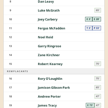
Dan Leavy
8
Luke McGrath
9
65'
Joey Carbery
10
E 3'
E 28'
Fergus McFadden
11
T 3'
P 33'
Noel Reid
12
Garry Ringrose
13
Zane Kirchner
14
Robert Kearney
15
75'
REMPLACANTS
Rory O'Loughlin
16
75'
Jamison Gibson-Park
17
65'
Andrew Porter
18
47'
James Tracy
19
E 73'
47'