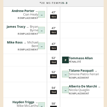
2E MI-TEMPS
5 - 3
Andrew Porter
→︎
47'
Cian Healy
↔
15-5
REMPLACEMENT
James Tracy
→︎
Bryan
47'
Byrne
↔
15-5
REMPLACEMENT
Mike Ross
→︎
Michael
47'
Bent
↔
15-5
REMPLACEMENT
52'
Tommaso Allan
P
PÉNALITÉ
15-8
Tiziano Pasquali
→︎
52'
Simone Pietro Ferrari
↔
15-8
REMPLACEMENT
Alberto De Marchi
→︎
54'
Nicola Quaglio
↔
15-8
REMPLACEMENT
Hayden Triggs
→︎
58'
Mike McCarthy
↔