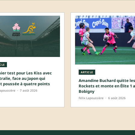
CLE
ier test pour Les Kiss avec
ARTICLE
tralie, face au Japon qui
Amandine Buchard quitte les
it poussée à quatre points
Rockets et monte en Élite 1 
Lapoussière
·
7 août 2026
Bobigny
Félix Lapoussière
·
6 août 2026