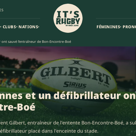
ES
CLUBS
NATIONS
FÉMININES
PRON
▾
▾
▾
▾
r ont sauvé l’entraîneur de Bon-Encontre-Boé
nes et un défibrillateur o
tre-Boé
nt Gilbert, entraîneur de l'entente Bon-Encontre-Boé, a sub
ibrillateur placé dans l'enceinte du stade.