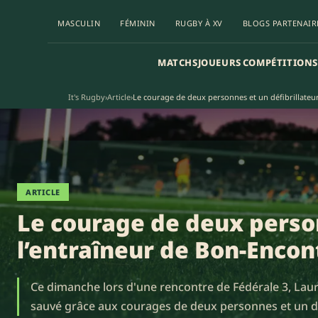
MASCULIN
FÉMININ
RUGBY À XV
BLOGS PARTENAIR
MATCHS
JOUEURS
COMPÉTITIONS
It's Rugby
›
Article
›
Le courage de deux personnes et un défibrillateu
ARTICLE
Le courage de deux person
l’entraîneur de Bon-Encon
Ce dimanche lors d'une rencontre de Fédérale 3, Laure
sauvé grâce aux courages de deux personnes et un déf