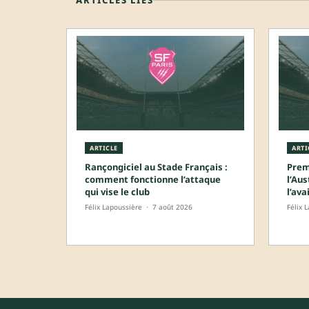
ARTICLE
ARTI
Rançongiciel au Stade Français :
Prem
comment fonctionne l’attaque
l’Aus
qui vise le club
l’ava
Félix Lapoussière
·
7 août 2026
Félix 