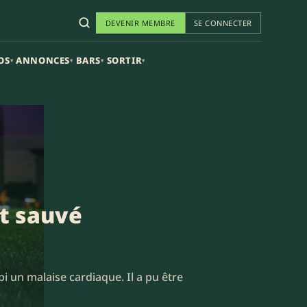
DEVENIR MEMBRE
SE CONNECTER
OS
ANNONCES
BARS
SORTIR
▾
▾
▾
▾
nt sauvé
i un malaise cardiaque. Il a pu être