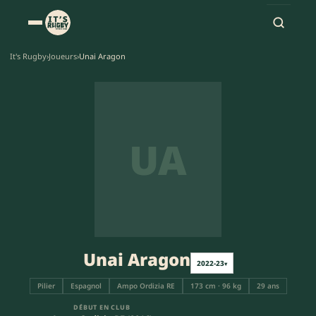
It's Rugby
›
Joueurs
›
Unai Aragon
UA
Unai Aragon
2022-23
▾
Pilier
Espagnol
Ampo Ordizia RE
173 cm · 96 kg
29 ans
DÉBUT EN CLUB