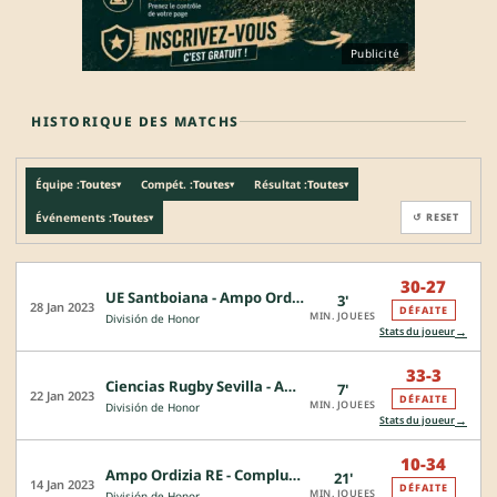
Publicité
HISTORIQUE DES MATCHS
Équipe :
Toutes
Compét. :
Toutes
Résultat :
Toutes
▾
▾
▾
Événements :
Toutes
↺ RESET
▾
30-27
UE Santboiana - Ampo Ordizia RE
3'
28 Jan 2023
DÉFAITE
MIN. JOUEES
División de Honor
→
Stats du joueur
33-3
Ciencias Rugby Sevilla - Ampo Ordizia RE
7'
22 Jan 2023
DÉFAITE
MIN. JOUEES
División de Honor
→
Stats du joueur
10-34
Ampo Ordizia RE - Complutense Cisneros
21'
CJ
14 Jan 2023
DÉFAITE
MIN. JOUEES
División de Honor