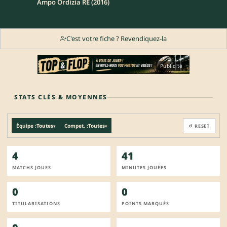
Ampo Ordizia RE (2016)
C'est votre fiche ? Revendiquez-la
Publicité
STATS CLÉS & MOYENNES
Équipe :
Toutes
Compet. :
Toutes
↺ RESET
▾
▾
4
41
MATCHS JOUES
MINUTES JOUÉES
0
0
TITULARISATIONS
POINTS MARQUÉS