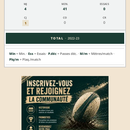
4
41
0
0
0
1
·
TOTAL
2022-23
Min
= Min. ·
Ess
= Essais ·
P.déc
= Passes déc. ·
M/m
= Mètres/match ·
Plq/m
= Plaq./match