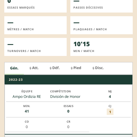
0
—
ESSAIS MARQUÉS
PASSES DÉCISIVES
—
—
MÈTRES / MATCH
PLAQUAGES / MATCH
—
10'15
TURNOVERS / MATCH
MIN / MATCH
Att.
Déf.
Pied
Disc.
Gén.
🔒
🔒
🔒
🔒
2022-23
Ampo Ordizia RE
División de Honor
4
41
0
1
0
0