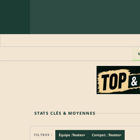
🔒 PROFIL PRO
Profil pro · Réservé aux clubs
🔒
Accédez aux informations professionnelles du joueu
STATS CLÉS & MOYENNES
FILTRES :
Équipe :
Toutes
Compet. :
Toutes
▾
▾