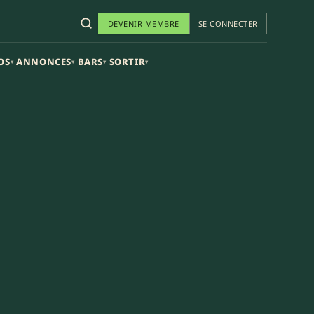
DEVENIR MEMBRE
SE CONNECTER
OS
ANNONCES
BARS
SORTIR
▾
▾
▾
▾