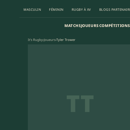
MASCULIN
FÉMININ
RUGBY À XV
BLOGS PARTENAIR
MATCHS
JOUEURS
COMPÉTITIONS
It's Rugby
›
Joueurs
›
Tyler Trower
TT