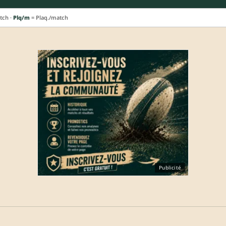
tch ·
Plq/m
= Plaq./match
Publicité