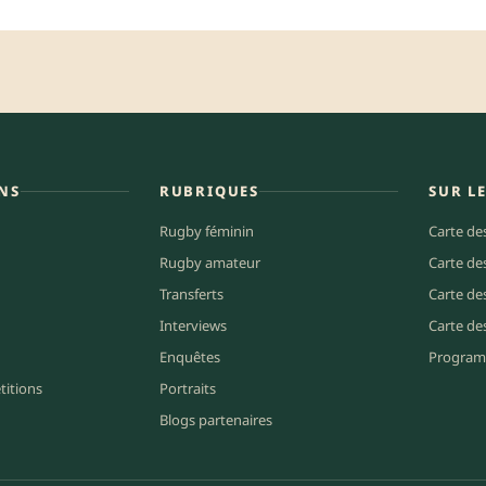
NS
RUBRIQUES
SUR L
Rugby féminin
Carte de
Rugby amateur
Carte de
Transferts
Carte de
Interviews
Carte de
Enquêtes
Program
titions
Portraits
Blogs partenaires