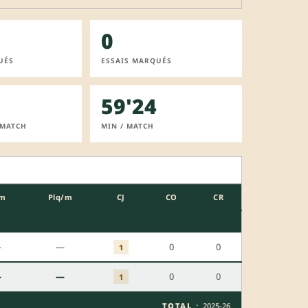
0
UÉS
ESSAIS MARQUÉS
59'24
 MATCH
MIN / MATCH
m
Plq/m
CJ
CO
CR
—
—
0
0
1
—
—
0
0
1
·
TOTAL
2025-26