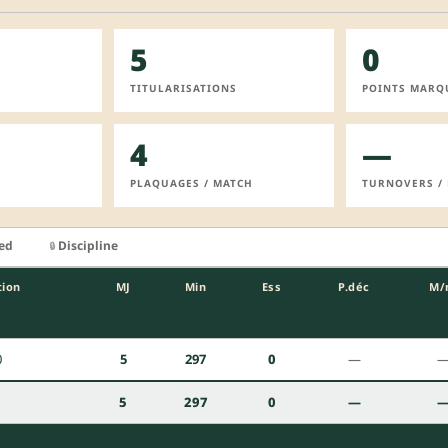
5
0
TITULARISATIONS
POINTS MARQ
4
—
PLAQUAGES / MATCH
TURNOVERS /
ied
Discipline
🔒
tion
MJ
Min
Ess
P.déc
M/
0
5
297
0
—
5
297
0
—