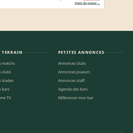
→
Stats du joueur
E TERRAIN
PETITES ANNONCES
s matchs
Annonces clubs
s clubs
Annonces joueurs
s stades
Annonces staff
s bars
Agenda des bars
me TV
Référencer mon bar