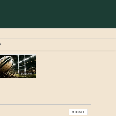
▾
×
Publicité
REJOINDRE LA COMMUNAUTÉ
b.
↺ RESET