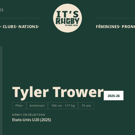
ES
CLUBS
NATIONS
FÉMININES
PRON
▾
▾
▾
▾
Tyler Trower
2025-26
Pilier
Américain
180 cm · 117 kg
19 ans
DÉBUT EN SÉLECTION
Etats-Unis U20 (2025)