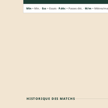
Min
= Min. ·
Ess
= Essais ·
P.déc
= Passes déc. ·
M/m
= Mètres/ma
HISTORIQUE DES MATCHS