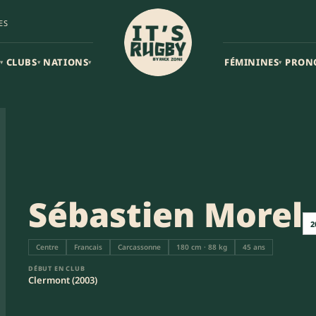
ES
CLUBS
NATIONS
FÉMININES
PRON
▾
▾
▾
▾
Sébastien Morel
2
Centre
Francais
Carcassonne
180 cm · 88 kg
45 ans
DÉBUT EN CLUB
Clermont (2003)