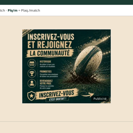
tch ·
Plq/m
= Plaq./match
Publicité