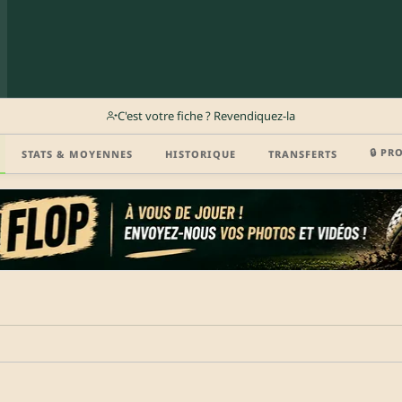
C'est votre fiche ? Revendiquez-la
🔒 PR
STATS & MOYENNES
HISTORIQUE
TRANSFERTS
r (disponibilité, agent, vidéo highlight, CV) en créant gratuitement votre compte Clu