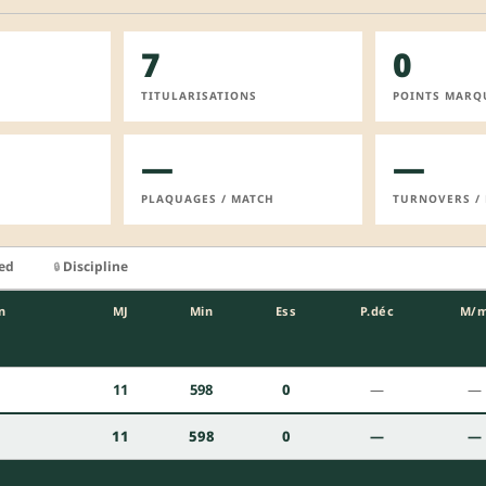
7
0
TITULARISATIONS
POINTS MARQ
—
—
PLAQUAGES / MATCH
TURNOVERS /
ied
Discipline
🔒
n
MJ
Min
Ess
P.déc
M/
11
598
0
—
—
11
598
0
—
—