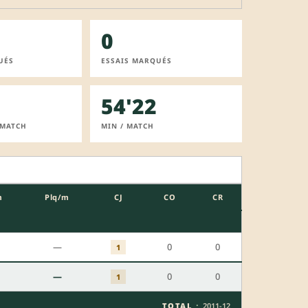
0
UÉS
ESSAIS MARQUÉS
54'22
 MATCH
MIN / MATCH
m
Plq/m
CJ
CO
CR
—
0
0
1
—
0
0
1
·
TOTAL
2011-12