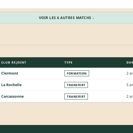
VOIR LES 6 AUTRES MATCHS ↓
CLUB REJOINT
TYPE
DU
Clermont
2 a
FORMATION
La Rochelle
5 a
TRANSFERT
Carcassonne
2 a
TRANSFERT