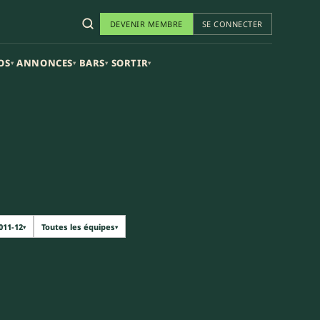
DEVENIR MEMBRE
SE CONNECTER
OS
ANNONCES
BARS
SORTIR
▾
▾
▾
▾
011-12
Toutes les équipes
▾
▾