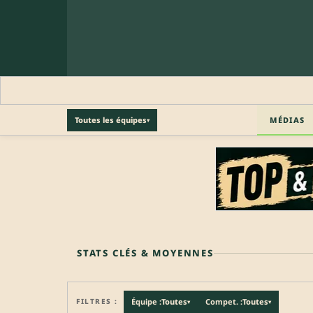
MÉDIAS
Toutes les équipes
▾
🔒 PROFIL PRO
Profil pro · Réservé aux clubs
🔒
Accédez aux informations professionnelles du joueu
STATS CLÉS & MOYENNES
FILTRES :
Équipe :
Toutes
Compet. :
Toutes
▾
▾