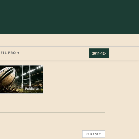
OFIL PRO ▾
2011-12
▾
×
Publicité
REJOINDRE LA COMMUNAUTÉ
b.
↺ RESET