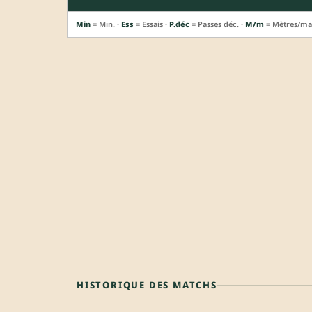
Min
= Min. ·
Ess
= Essais ·
P.déc
= Passes déc. ·
M/m
= Mètres/ma
HISTORIQUE DES MATCHS