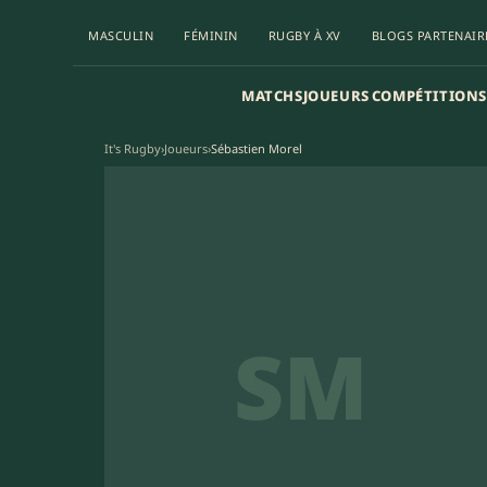
MASCULIN
FÉMININ
RUGBY À XV
BLOGS PARTENAIR
MATCHS
JOUEURS
COMPÉTITIONS
It's Rugby
›
Joueurs
›
Sébastien Morel
SM