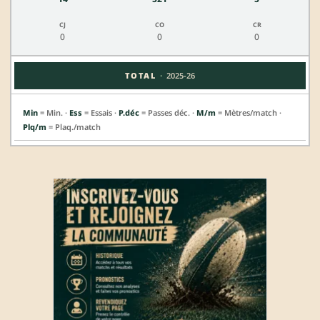
0
0
0
·
TOTAL
2025-26
Min
= Min. ·
Ess
= Essais ·
P.déc
= Passes déc. ·
M/m
= Mètres/match ·
Plq/m
= Plaq./match