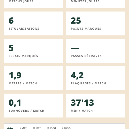
MATCHS JOUES
MINUTES JOUÉES
6
25
TITULARISATIONS
POINTS MARQUÉS
5
—
ESSAIS MARQUÉS
PASSES DÉCISIVES
1,9
4,2
MÈTRES / MATCH
PLAQUAGES / MATCH
0,1
37'13
TURNOVERS / MATCH
MIN / MATCH
Att.
Déf.
Pied
Disc.
🔒
🔒
🔒
🔒
Gén.