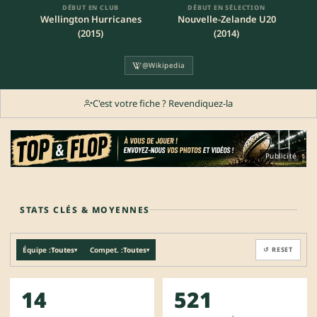
DÉBUT EN CLUB
DÉBUT EN SÉLECTION
Wellington Hurricanes
Nouvelle-Zelande U20
(2015)
(2014)
@Wikipedia
C'est votre fiche ? Revendiquez-la
Publicité
STATS CLÉS & MOYENNES
Équipe :
Toutes
Compet. :
Toutes
↺ RESET
▾
▾
14
521