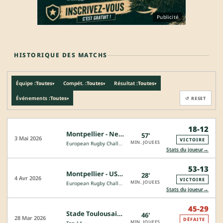
Publicité
HISTORIQUE DES MATCHS
Équipe :
Toutes
Compét. :
Toutes
Résultat :
Toutes
▾
▾
▾
Événements :
Toutes
↺ RESET
▾
18-12
Montpellier - Newport Gwent Dragons
57'
3 Mai 2026
VICTOIRE
MIN. JOUEES
European Rugby Challenge Cup
→
Stats du joueur
53-13
Montpellier - USAP
28'
4 Avr 2026
VICTOIRE
MIN. JOUEES
European Rugby Challenge Cup
→
Stats du joueur
45-29
Stade Toulousain - Montpellier
46'
28 Mar 2026
DÉFAITE
MIN. JOUEES