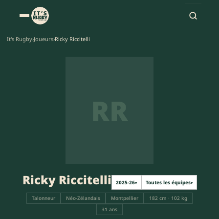
It's Rugby
›
Joueurs
›
Ricky Riccitelli
RR
Ricky Riccitelli
2025-26
Toutes les équipes
▾
▾
Talonneur
Néo-Zélandais
Montpellier
182 cm · 102 kg
31 ans