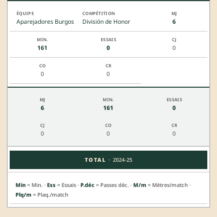
Aparejadores Burgos
División de Honor
6
161
0
0
0
0
6
161
0
0
0
0
·
TOTAL
2024-25
Min
= Min. ·
Ess
= Essais ·
P.déc
= Passes déc. ·
M/m
= Mètres/match ·
Plq/m
= Plaq./match