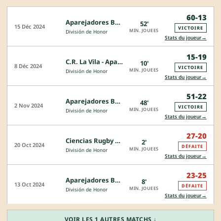
60-13
Aparejadores Burgos - CRC Pozuelo Rugby
52'
15 Déc 2024
VICTOIRE
MIN. JOUEES
División de Honor
→
Stats du joueur
15-19
C.R. La Vila - Aparejadores Burgos
10'
8 Déc 2024
VICTOIRE
MIN. JOUEES
División de Honor
→
Stats du joueur
51-22
Aparejadores Burgos - UE Santboiana
48'
2 Nov 2024
VICTOIRE
MIN. JOUEES
División de Honor
→
Stats du joueur
27-20
Ciencias Rugby Sevilla - Aparejadores Burgos
2'
20 Oct 2024
DÉFAITE
MIN. JOUEES
División de Honor
→
Stats du joueur
23-25
Aparejadores Burgos - VRAC Quesos Entrepinares
8'
13 Oct 2024
DÉFAITE
MIN. JOUEES
División de Honor
→
Stats du joueur
VOIR LES 1 AUTRES MATCHS ↓