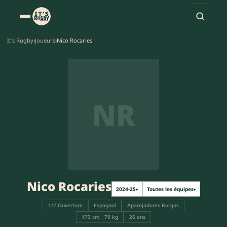
It's Rugby
›
Joueurs
›
Nico Rocaries
NR
Nico Rocaries
2024-25
Toutes les équipes
▾
▾
1/2 Ouverture
Espagnol
Aparejadores Burgos
173 cm · 79 kg
26 ans