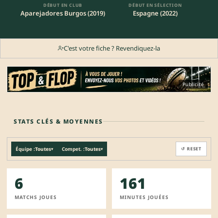
DÉBUT EN CLUB
DÉBUT EN SÉLECTION
Aparejadores Burgos (2019)
Espagne (2022)
C'est votre fiche ? Revendiquez-la
Publicité
STATS CLÉS & MOYENNES
Équipe :
Toutes
Compet. :
Toutes
↺ RESET
▾
▾
6
161
MATCHS JOUES
MINUTES JOUÉES