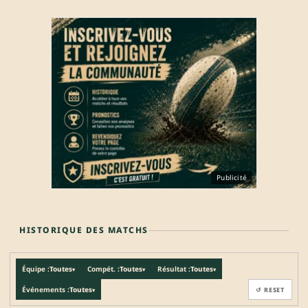
Publicité
HISTORIQUE DES MATCHS
Équipe :
Toutes
Compét. :
Toutes
Résultat :
Toutes
▾
▾
▾
Événements :
Toutes
↺ RESET
▾