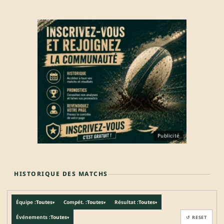
Publicité
HISTORIQUE DES MATCHS
Équipe :
Toutes
Compét. :
Toutes
Résultat :
Toutes
▾
▾
▾
Événements :
Toutes
↺ RESET
▾