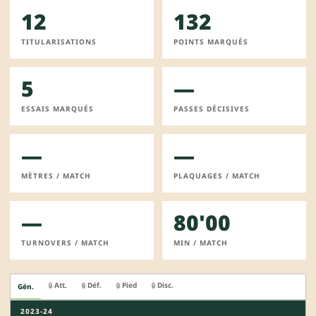
12
132
TITULARISATIONS
POINTS MARQUÉS
5
—
ESSAIS MARQUÉS
PASSES DÉCISIVES
—
—
MÈTRES / MATCH
PLAQUAGES / MATCH
—
80'00
TURNOVERS / MATCH
MIN / MATCH
Att.
Déf.
Pied
Disc.
🔒
🔒
🔒
🔒
Gén.
2023-24