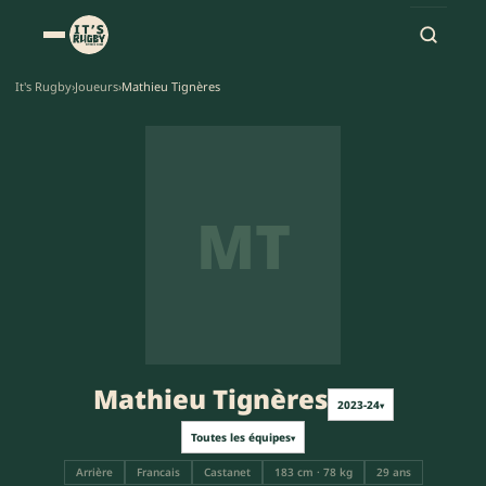
It's Rugby
›
Joueurs
›
Mathieu Tignères
MT
Mathieu Tignères
2023-24
▾
Toutes les équipes
▾
Arrière
Francais
Castanet
183 cm · 78 kg
29 ans