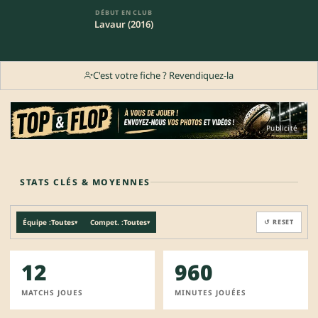
DÉBUT EN CLUB
Lavaur (2016)
C'est votre fiche ? Revendiquez-la
Publicité
STATS CLÉS & MOYENNES
Équipe :
Toutes
Compet. :
Toutes
↺ RESET
▾
▾
12
960
MATCHS JOUES
MINUTES JOUÉES