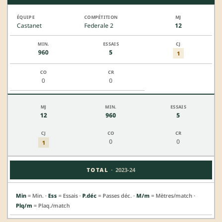
Castanet
Federale 2
12
960
5
1
0
0
12
960
5
0
0
1
·
TOTAL
2023-24
Min
= Min. ·
Ess
= Essais ·
P.déc
= Passes déc. ·
M/m
= Mètres/match ·
Plq/m
= Plaq./match