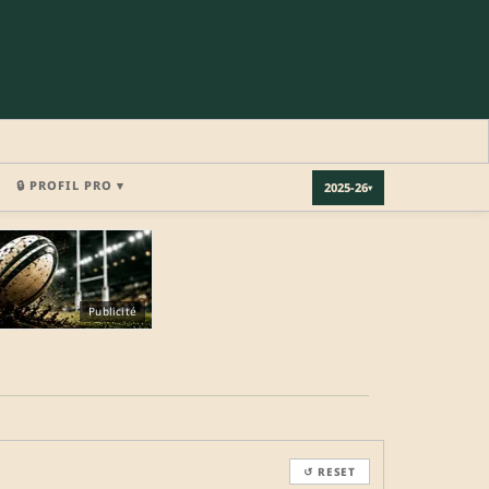
🔒 PROFIL PRO ▾
2025-26
▾
×
Publicité
REJOINDRE LA COMMUNAUTÉ
b.
↺ RESET