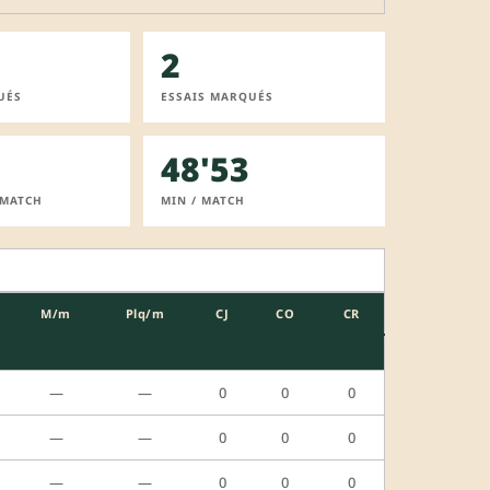
2
UÉS
ESSAIS MARQUÉS
48'53
 MATCH
MIN / MATCH
M/m
Plq/m
CJ
CO
CR
—
—
0
0
0
—
—
0
0
0
—
—
0
0
0