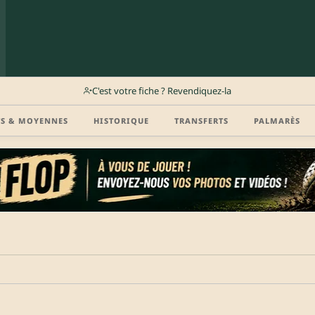
C'est votre fiche ? Revendiquez-la
TS & MOYENNES
HISTORIQUE
TRANSFERTS
PALMARÈS
r (disponibilité, agent, vidéo highlight, CV) en créant gratuitement votre compte Clu