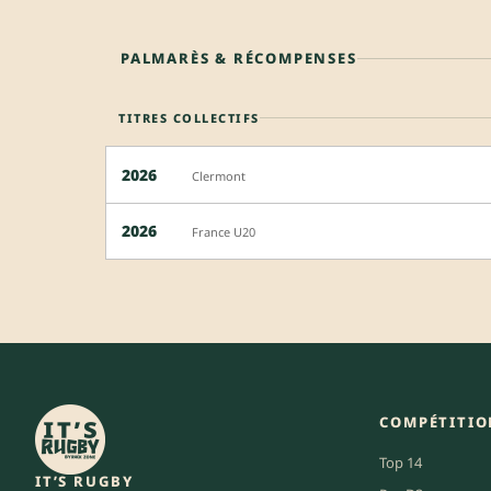
PALMARÈS & RÉCOMPENSES
TITRES COLLECTIFS
2026
Clermont
2026
France U20
COMPÉTITIO
Top 14
IT’S RUGBY