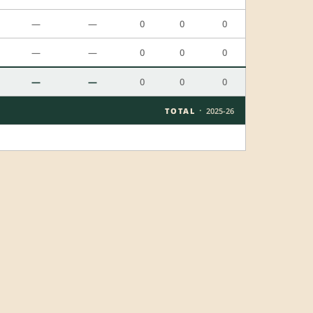
—
—
0
0
0
—
—
0
0
0
—
—
0
0
0
·
TOTAL
2025-26