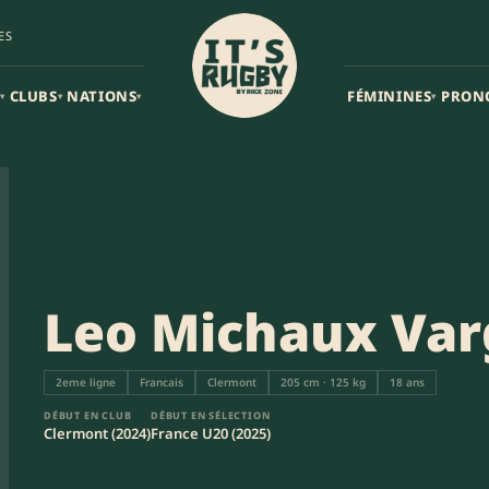
ES
CLUBS
NATIONS
FÉMININES
PRON
▾
▾
▾
▾
Leo Michaux Var
2eme ligne
Francais
Clermont
205 cm · 125 kg
18 ans
DÉBUT EN CLUB
DÉBUT EN SÉLECTION
Clermont (2024)
France U20 (2025)