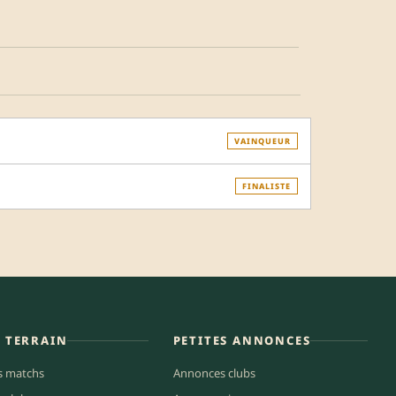
VAINQUEUR
FINALISTE
E TERRAIN
PETITES ANNONCES
s matchs
Annonces clubs