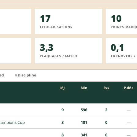
17
10
TITULARISATIONS
POINTS MARQ
3,3
0,1
PLAQUAGES / MATCH
TURNOVERS /
ied
Discipline
🔒
MJ
Min
Ess
P.déc
9
596
2
—
hampions Cup
3
101
0
—
8
341
0
—