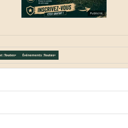
Publicité
t :
Toutes
Événements :
Toutes
▾
▾