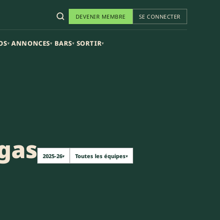
DEVENIR MEMBRE
SE CONNECTER
OS
ANNONCES
BARS
SORTIR
▾
▾
▾
▾
gas
2025-26
Toutes les équipes
▾
▾