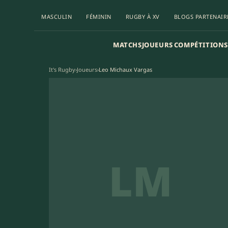
MASCULIN
FÉMININ
RUGBY À XV
BLOGS PARTENAIR
MATCHS
JOUEURS
COMPÉTITIONS
It's Rugby
›
Joueurs
›
Leo Michaux Vargas
LM