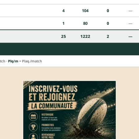
4
104
0
—
1
80
0
—
25
1222
2
—
tch ·
Plq/m
= Plaq./match