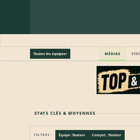
MÉDIAS
STA
Toutes les équipes
▾
🔒 PROFIL PRO
Profil pro · Réservé aux clubs
🔒
Accédez aux informations professionnelles du joueu
STATS CLÉS & MOYENNES
FILTRES :
Équipe :
Toutes
Compet. :
Toutes
▾
▾