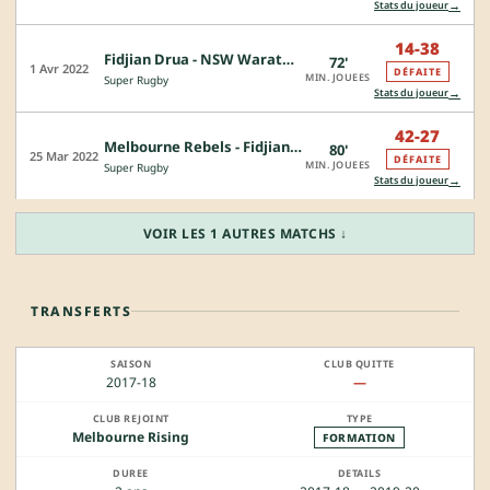
→
Stats du joueur
14-38
Fidjian Drua - NSW Waratahs
72'
1 Avr 2022
DÉFAITE
MIN. JOUEES
Super Rugby
→
Stats du joueur
42-27
Melbourne Rebels - Fidjian Drua
80'
25 Mar 2022
DÉFAITE
MIN. JOUEES
Super Rugby
→
Stats du joueur
VOIR LES 1 AUTRES MATCHS ↓
TRANSFERTS
2017-18
—
Melbourne Rising
FORMATION