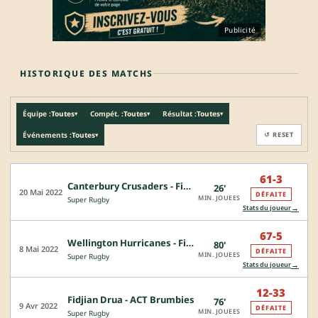
Publicité
HISTORIQUE DES MATCHS
Équipe :
Toutes
Compét. :
Toutes
Résultat :
Toutes
▾
▾
▾
Événements :
Toutes
↺ RESET
▾
61-3
Canterbury Crusaders - Fidjian Drua
26'
20 Mai 2022
DÉFAITE
MIN. JOUEES
Super Rugby
→
Stats du joueur
67-5
Wellington Hurricanes - Fidjian Drua
80'
8 Mai 2022
DÉFAITE
MIN. JOUEES
Super Rugby
→
Stats du joueur
12-33
Fidjian Drua - ACT Brumbies
76'
9 Avr 2022
DÉFAITE
MIN. JOUEES
Super Rugby