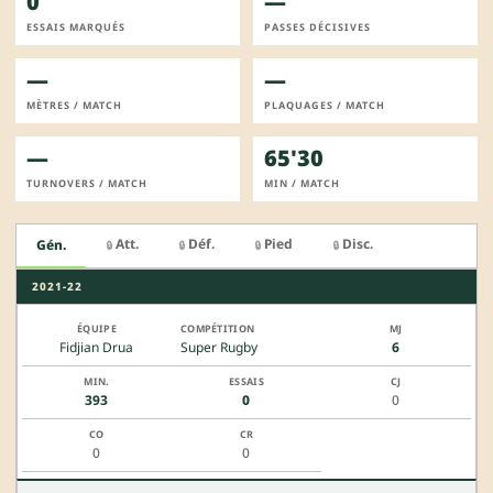
0
—
ESSAIS MARQUÉS
PASSES DÉCISIVES
—
—
MÈTRES / MATCH
PLAQUAGES / MATCH
—
65'30
TURNOVERS / MATCH
MIN / MATCH
Att.
Déf.
Pied
Disc.
Gén.
🔒
🔒
🔒
🔒
2021-22
Fidjian Drua
Super Rugby
6
393
0
0
0
0