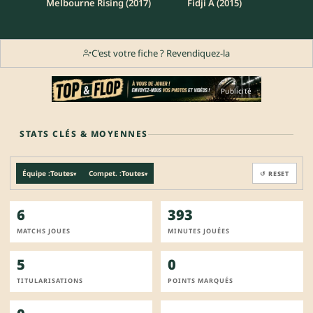
Melbourne Rising (2017)
Fidji A (2015)
C'est votre fiche ? Revendiquez-la
Publicité
STATS CLÉS & MOYENNES
Équipe :
Toutes
Compet. :
Toutes
↺ RESET
▾
▾
6
393
MATCHS JOUES
MINUTES JOUÉES
5
0
TITULARISATIONS
POINTS MARQUÉS