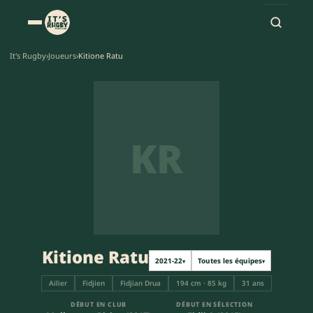
It's Rugby
›
Joueurs
›
Kitione Ratu
KR
Kitione Ratu
2021-22
Toutes les équipes
▾
▾
Ailier
Fidjien
Fidjian Drua
194 cm · 85 kg
31 ans
DÉBUT EN CLUB
DÉBUT EN SÉLECTION