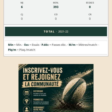
6
393
0
0
0
0
·
TOTAL
2021-22
Min
= Min. ·
Ess
= Essais ·
P.déc
= Passes déc. ·
M/m
= Mètres/match ·
Plq/m
= Plaq./match