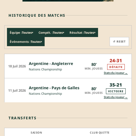
HISTORIQUE DES MATCHS
Équipe :
Toutes
Compét. :
Toutes
Résultat :
Toutes
▾
▾
▾
Événements :
Toutes
↺ RESET
▾
24-31
Argentine - Angleterre
80'
18 Juil 2026
DÉFAITE
MIN. JOUEES
Nations Championship
→
Stats du joueur
35-21
Argentine - Pays de Galles
80'
11 Juil 2026
VICTOIRE
MIN. JOUEES
Nations Championship
→
Stats du joueur
TRANSFERTS