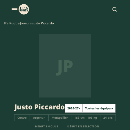
It's Rugby
›
Joueurs
›
Justo Piccardo
JP
Justo Piccardo
2026-27
Toutes les équipes
▾
▾
Centre
Argentin
Montpellier
183 cm · 105 kg
24 ans
DÉBUT EN CLUB
DÉBUT EN SÉLECTION