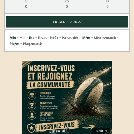
0
0
0
·
TOTAL
2026-27
Min
= Min. ·
Ess
= Essais ·
P.déc
= Passes déc. ·
M/m
= Mètres/match ·
Plq/m
= Plaq./match
Publicité