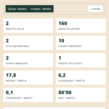
Équipe :
Toutes
Compet. :
Toutes
↺ RESET
▾
▾
2
160
MATCHS JOUES
MINUTES JOUÉES
2
10
TITULARISATIONS
POINTS MARQUÉS
2
1
ESSAIS MARQUÉS
PASSES DÉCISIVES
17,8
6,2
MÈTRES / MATCH
PLAQUAGES / MATCH
0,1
80'00
TURNOVERS / MATCH
MIN / MATCH