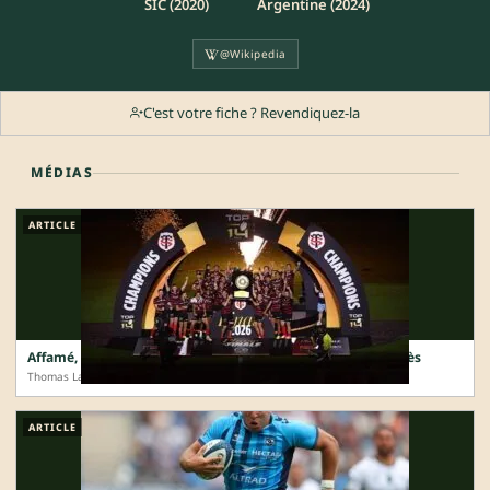
SIC (2020)
Argentine (2024)
@Wikipedia
C'est votre fiche ? Revendiquez-la
MÉDIAS
ARTICLE
Affamé, le Stade Toulousain égale ses aînés trente ans après
Thomas Larroquette · 28 Juin 2026
ARTICLE