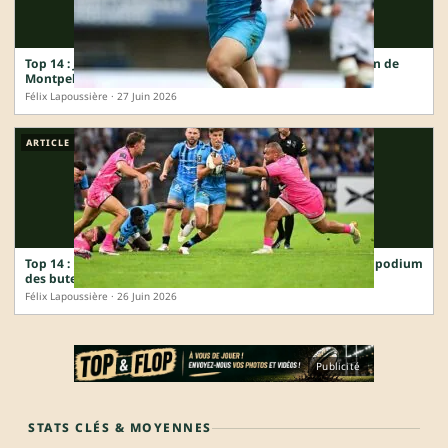
Top 14 : Justo Piccardo, du semi-pro argentin à la révélation de
Montpellier
Félix Lapoussière · 27 Juin 2026
ARTICLE
Top 14 : Domingo Miotti, de l’« erreur de recrutement » au podium
des buteurs avant la finale
Félix Lapoussière · 26 Juin 2026
Publicité
STATS CLÉS & MOYENNES