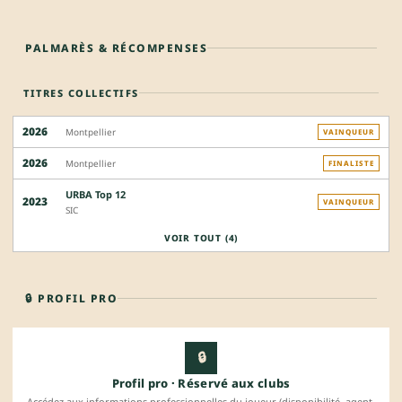
PALMARÈS & RÉCOMPENSES
TITRES COLLECTIFS
2026
Montpellier
VAINQUEUR
2026
Montpellier
FINALISTE
URBA Top 12
2023
VAINQUEUR
SIC
VOIR TOUT (4)
🔒 PROFIL PRO
🔒
Profil pro · Réservé aux clubs
Accédez aux informations professionnelles du joueur (disponibilité, agent,