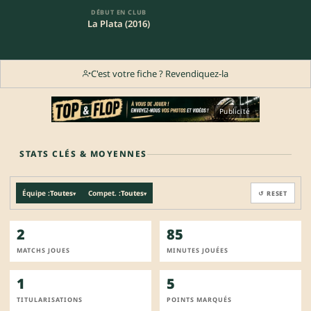
DÉBUT EN CLUB
La Plata (2016)
C'est votre fiche ? Revendiquez-la
Publicité
STATS CLÉS & MOYENNES
Équipe :
Toutes
Compet. :
Toutes
↺ RESET
▾
▾
2
85
MATCHS JOUES
MINUTES JOUÉES
1
5
TITULARISATIONS
POINTS MARQUÉS