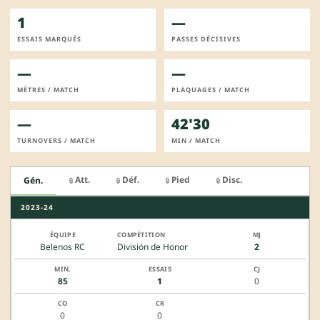
1
—
ESSAIS MARQUÉS
PASSES DÉCISIVES
—
—
MÈTRES / MATCH
PLAQUAGES / MATCH
—
42'30
TURNOVERS / MATCH
MIN / MATCH
Att.
Déf.
Pied
Disc.
Gén.
🔒
🔒
🔒
🔒
2023-24
Belenos RC
División de Honor
2
85
1
0
0
0