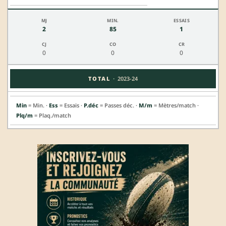
2
85
1
0
0
0
·
TOTAL
2023-24
Min
= Min. ·
Ess
= Essais ·
P.déc
= Passes déc. ·
M/m
= Mètres/match ·
Plq/m
= Plaq./match