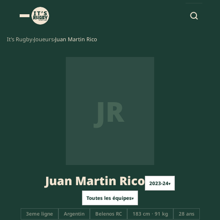
It's Rugby
›
Joueurs
›
Juan Martin Rico
JR
Juan Martin Rico
2023-24
▾
Toutes les équipes
▾
3eme ligne
Argentin
Belenos RC
183 cm · 91 kg
28 ans