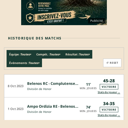
Publicité
HISTORIQUE DES MATCHS
Équipe :
Toutes
Compét. :
Toutes
Résultat :
Toutes
▾
▾
▾
Événements :
Toutes
↺ RESET
▾
45-28
Belenos RC - Complutense Cisneros
11'
8 Oct 2023
VICTOIRE
MIN. JOUEES
División de Honor
→
Stats du joueur
34-35
Ampo Ordizia RE - Belenos RC
74'
1 Oct 2023
VICTOIRE
MIN. JOUEES
División de Honor
→
Stats du joueur