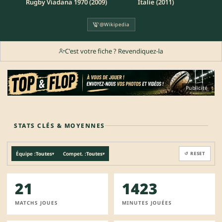
Rugby Viadana 1970 (2009)
Italie (2011)
@Wikipedia
C'est votre fiche ? Revendiquez-la
Publicité
STATS CLÉS & MOYENNES
Équipe :
Toutes
Compet. :
Toutes
↺ RESET
▾
▾
21
1423
MATCHS JOUES
MINUTES JOUÉES