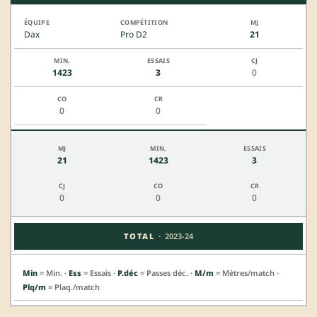
Dax
Pro D2
21
1423
3
0
0
0
21
1423
3
0
0
0
·
TOTAL
2023-24
Min
= Min. ·
Ess
= Essais ·
P.déc
= Passes déc. ·
M/m
= Mètres/match ·
Plq/m
= Plaq./match