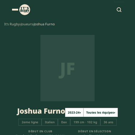
It's Rugby
›
Joueurs
›
Joshua Furno
JF
Joshua Furno
2023-24
Toutes les équipes
▾
▾
2eme ligne
Italien
Dax
199 cm · 102 kg
36 ans
DÉBUT EN CLUB
DÉBUT EN SÉLECTION