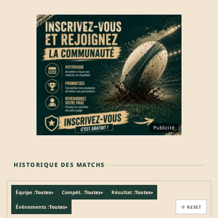
Publicité
HISTORIQUE DES MATCHS
Équipe :
Toutes
Compét. :
Toutes
Résultat :
Toutes
▾
▾
▾
Événements :
Toutes
↺ RESET
▾