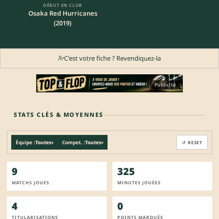
DÉBUT EN CLUB
Osaka Red Hurricanes
(2019)
C'est votre fiche ? Revendiquez-la
Publicité
STATS CLÉS & MOYENNES
Équipe :
Toutes
Compet. :
Toutes
↺ RESET
▾
▾
9
325
MATCHS JOUES
MINUTES JOUÉES
4
0
TITULARISATIONS
POINTS MARQUÉS