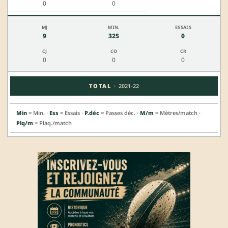
0
0
9
325
0
0
0
0
·
TOTAL
2021-22
Min
= Min. ·
Ess
= Essais ·
P.déc
= Passes déc. ·
M/m
= Mètres/match ·
Plq/m
= Plaq./match