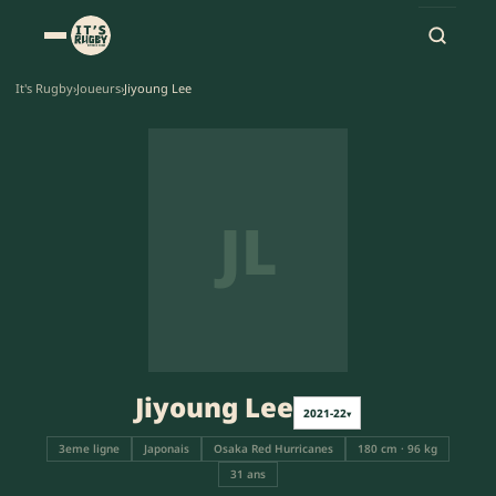
It's Rugby
›
Joueurs
›
Jiyoung Lee
JL
Jiyoung Lee
2021-22
▾
3eme ligne
Japonais
Osaka Red Hurricanes
180 cm · 96 kg
31 ans