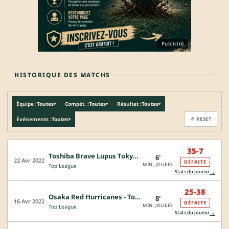
Publicité
HISTORIQUE DES MATCHS
Équipe :
Toutes
Compét. :
Toutes
Résultat :
Toutes
▾
▾
▾
Événements :
Toutes
↺ RESET
▾
35-7
Toshiba Brave Lupus Tokyo - Osaka Red Hurricanes
6'
22 Avr 2022
DÉFAITE
MIN. JOUEES
Top League
→
Stats du joueur
25-38
Osaka Red Hurricanes - Toyota Verblitz
8'
16 Avr 2022
DÉFAITE
MIN. JOUEES
Top League
→
Stats du joueur