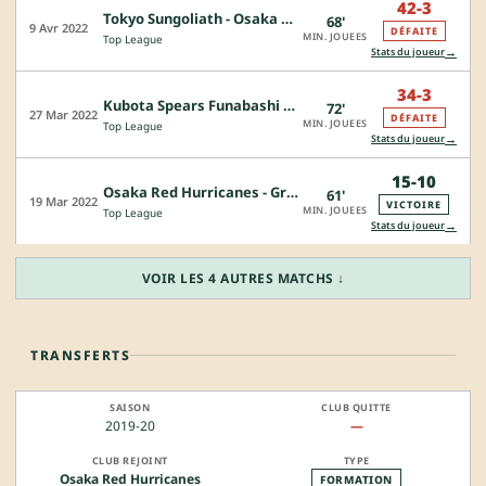
42-3
Tokyo Sungoliath - Osaka Red Hurricanes
68'
9 Avr 2022
DÉFAITE
MIN. JOUEES
Top League
→
Stats du joueur
34-3
Kubota Spears Funabashi Tokyo-Bay - Osaka Red Hurricanes
72'
27 Mar 2022
DÉFAITE
MIN. JOUEES
Top League
→
Stats du joueur
15-10
Osaka Red Hurricanes - Green Rockets Tokatsu
61'
19 Mar 2022
VICTOIRE
MIN. JOUEES
Top League
→
Stats du joueur
VOIR LES 4 AUTRES MATCHS ↓
TRANSFERTS
2019-20
—
Osaka Red Hurricanes
FORMATION