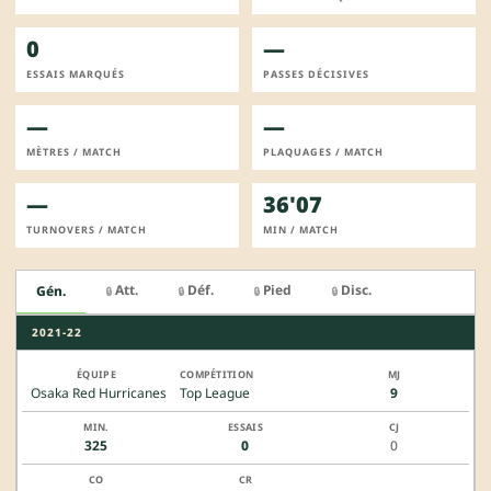
0
—
ESSAIS MARQUÉS
PASSES DÉCISIVES
—
—
MÈTRES / MATCH
PLAQUAGES / MATCH
—
36'07
TURNOVERS / MATCH
MIN / MATCH
Att.
Déf.
Pied
Disc.
Gén.
🔒
🔒
🔒
🔒
2021-22
Osaka Red Hurricanes
Top League
9
325
0
0