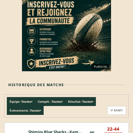
Publicité
HISTORIQUE DES MATCHS
Équipe :
Toutes
Compét. :
Toutes
Résultat :
Toutes
▾
▾
▾
Événements :
Toutes
↺ RESET
▾
22-44
Shimizu Blue Sharks - Kamaishi Seawaves
49'