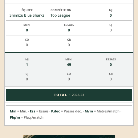
Shimizu Blue Sharks
Top League
0
0
0
0
0
0
1
49
0
0
0
0
·
TOTAL
2022-23
Min
= Min. ·
Ess
= Essais ·
P.déc
= Passes déc. ·
M/m
= Mètres/match ·
Plq/m
= Plaq./match