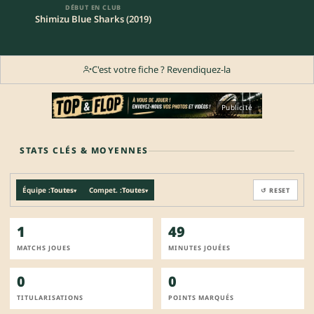
DÉBUT EN CLUB
Shimizu Blue Sharks (2019)
C'est votre fiche ? Revendiquez-la
Publicité
STATS CLÉS & MOYENNES
Équipe :
Toutes
Compet. :
Toutes
↺ RESET
▾
▾
1
49
MATCHS JOUES
MINUTES JOUÉES
0
0
TITULARISATIONS
POINTS MARQUÉS