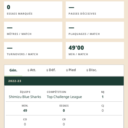
0
—
ESSAIS MARQUÉS
PASSES DÉCISIVES
—
—
MÈTRES / MATCH
PLAQUAGES / MATCH
—
49'00
TURNOVERS / MATCH
MIN / MATCH
Att.
Déf.
Pied
Disc.
Gén.
🔒
🔒
🔒
🔒
2022-23
Shimizu Blue Sharks
Top Challenge League
1
49
0
0
0
0