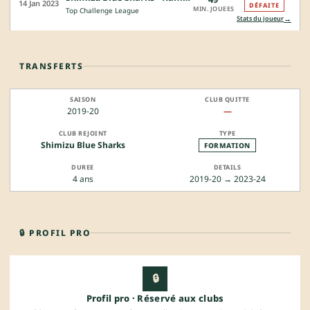
14 Jan 2023
DÉFAITE
MIN. JOUEES
Top Challenge League
→
Stats du joueur
TRANSFERTS
2019-20
—
Shimizu Blue Sharks
FORMATION
4 ans
2019-20 → 2023-24
🔒 PROFIL PRO
🔒
Profil pro · Réservé aux clubs