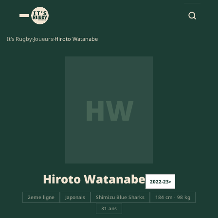
It's Rugby
›
Joueurs
›
Hiroto Watanabe
HW
Hiroto Watanabe
2022-23
▾
2eme ligne
Japonais
Shimizu Blue Sharks
184 cm · 98 kg
31 ans