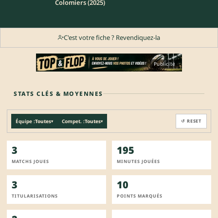
Colomiers (2025)
C'est votre fiche ? Revendiquez-la
Publicité
STATS CLÉS & MOYENNES
Équipe :
Toutes
Compet. :
Toutes
↺ RESET
▾
▾
3
195
MATCHS JOUES
MINUTES JOUÉES
3
10
TITULARISATIONS
POINTS MARQUÉS