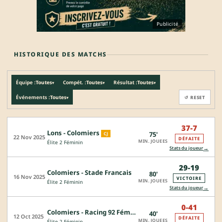
Publicité
HISTORIQUE DES MATCHS
Équipe :
Toutes
Compét. :
Toutes
Résultat :
Toutes
▾
▾
▾
Événements :
Toutes
↺ RESET
▾
37-7
Lons - Colomiers
75'
CJ
22 Nov 2025
DÉFAITE
MIN. JOUEES
Élite 2 Féminin
→
Stats du joueur
29-19
Colomiers - Stade Francais
80'
16 Nov 2025
VICTOIRE
MIN. JOUEES
Élite 2 Féminin
→
Stats du joueur
0-41
Colomiers - Racing 92 Féminin
40'
12 Oct 2025
DÉFAITE
MIN. JOUEES
Élite 2 Féminin