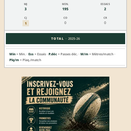
3
195
2
0
0
1
·
TOTAL
2025-26
Min
= Min. ·
Ess
= Essais ·
P.déc
= Passes déc. ·
M/m
= Mètres/match ·
Plq/m
= Plaq./match