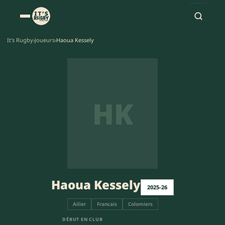
It's Rugby
›
Joueurs
›
Haoua Kessely
HK
Haoua Kessely
2025-26
Ailier
Francais
Colomiers
DÉBUT EN CLUB