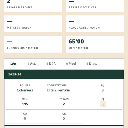
2
—
ESSAIS MARQUÉS
PASSES DÉCISIVES
—
—
MÈTRES / MATCH
PLAQUAGES / MATCH
—
65'00
TURNOVERS / MATCH
MIN / MATCH
Att.
Déf.
Pied
Disc.
Gén.
🔒
🔒
🔒
🔒
2025-26
Colomiers
Élite 2 Féminin
3
195
2
1
0
0