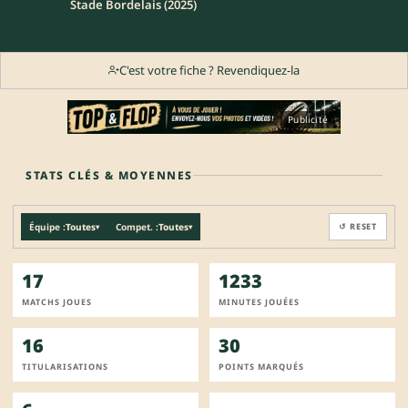
Stade Bordelais (2025)
C'est votre fiche ? Revendiquez-la
Publicité
STATS CLÉS & MOYENNES
Équipe :
Toutes
Compet. :
Toutes
↺ RESET
▾
▾
17
1233
MATCHS JOUES
MINUTES JOUÉES
16
30
TITULARISATIONS
POINTS MARQUÉS