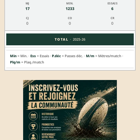
17
1233
6
0
0
0
·
TOTAL
2025-26
Min
= Min. ·
Ess
= Essais ·
P.déc
= Passes déc. ·
M/m
= Mètres/match ·
Plq/m
= Plaq./match