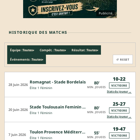
Publicité
HISTORIQUE DES MATCHS
Équipe :
Toutes
Compét. :
Toutes
Résultat :
Toutes
▾
▾
▾
Événements :
Toutes
↺ RESET
▾
10-22
Romagnat - Stade Bordelais
80'
28 Juin 2026
VICTOIRE
MIN. JOUEES
Élite 1 Féminin
→
Stats du joueur
25-27
Stade Toulousain Feminin - Stade Bordelais
80'
20 Juin 2026
VICTOIRE
MIN. JOUEES
Élite 1 Féminin
→
Stats du joueur
19-47
Toulon Provence Méditerranée Féminin - Stade Bordelais
55'
7 Juin 2026
VICTOIRE
MIN. JOUEES
Élite 1 Féminin