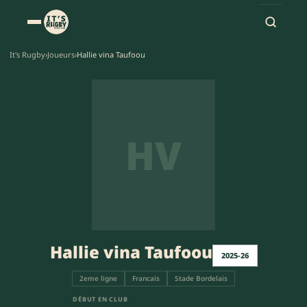
It's Rugby
›
Joueurs
›
Hallie vina Taufoou
HV
Hallie vina Taufoou
2025-26
2eme ligne
Francais
Stade Bordelais
DÉBUT EN CLUB