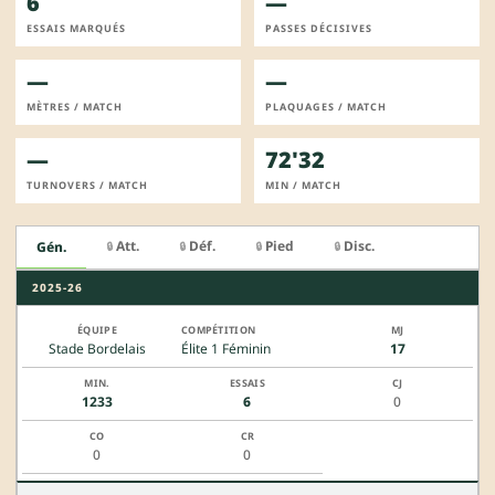
6
—
ESSAIS MARQUÉS
PASSES DÉCISIVES
—
—
MÈTRES / MATCH
PLAQUAGES / MATCH
—
72'32
TURNOVERS / MATCH
MIN / MATCH
Att.
Déf.
Pied
Disc.
Gén.
🔒
🔒
🔒
🔒
2025-26
Stade Bordelais
Élite 1 Féminin
17
1233
6
0
0
0