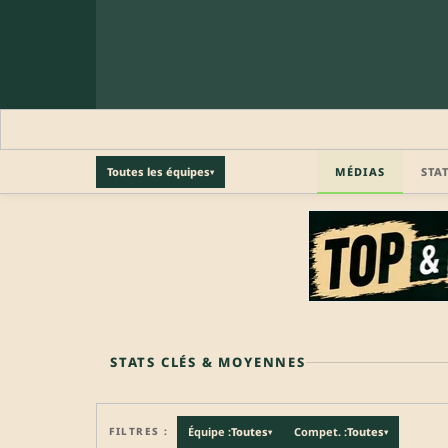
MÉDIAS
STA
Toutes les équipes
▾
🔒 PROFIL PRO
Profil pro · Réservé aux clubs
🔒
Accédez aux informations professionnelles du joueu
STATS CLÉS & MOYENNES
FILTRES :
Équipe :
Toutes
Compet. :
Toutes
▾
▾