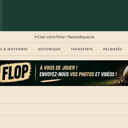
C'est votre fiche ? Revendiquez-la
TS & MOYENNES
HISTORIQUE
TRANSFERTS
PALMARÈS
r (disponibilité, agent, vidéo highlight, CV) en créant gratuitement votre compte Clu