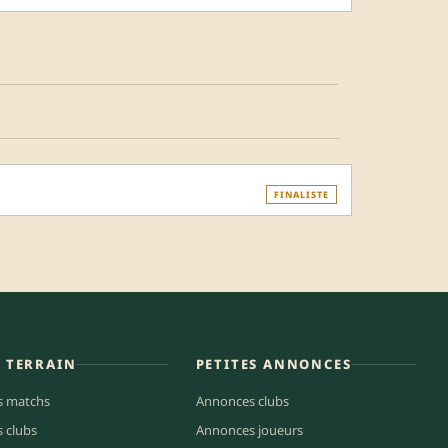
FINALISTE
E TERRAIN
PETITES ANNONCES
s matchs
Annonces clubs
s clubs
Annonces joueurs