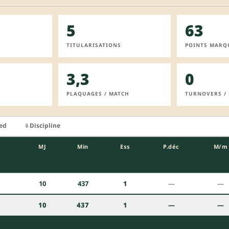
5
63
TITULARISATIONS
POINTS MARQ
3,3
0
PLAQUAGES / MATCH
TURNOVERS /
ied
Discipline
🔒
MJ
Min
Ess
P.déc
M/m
10
437
1
—
—
10
437
1
—
—