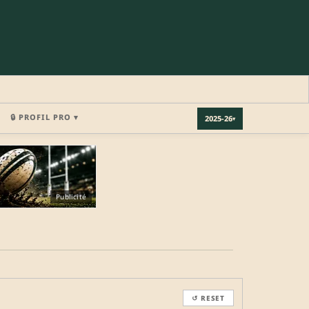
🔒 PROFIL PRO ▾
2025-26
▾
×
Publicité
REJOINDRE LA COMMUNAUTÉ
b.
↺ RESET