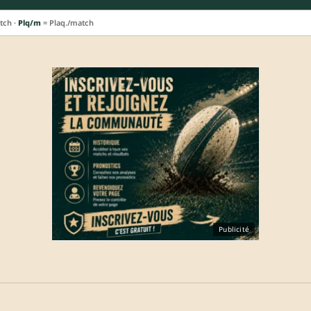
tch ·
Plq/m
= Plaq./match
Publicité