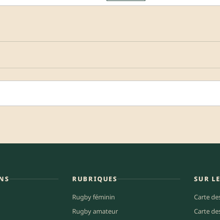
NS
RUBRIQUES
SUR L
Rugby féminin
Carte de
Rugby amateur
Carte de