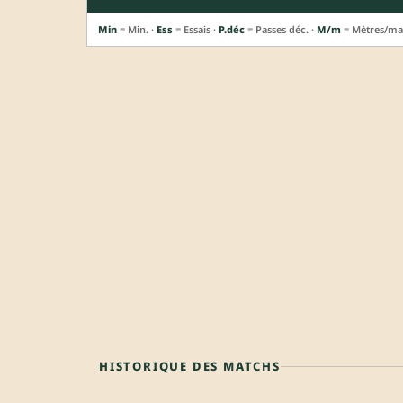
Min
= Min. ·
Ess
= Essais ·
P.déc
= Passes déc. ·
M/m
= Mètres/ma
HISTORIQUE DES MATCHS