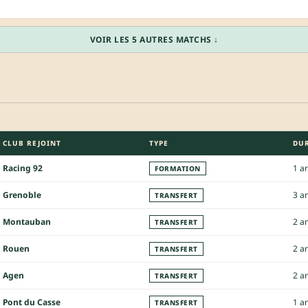
VOIR LES 5 AUTRES MATCHS ↓
CLUB REJOINT
TYPE
DU
Racing 92
1 a
FORMATION
Grenoble
3 a
TRANSFERT
Montauban
2 a
TRANSFERT
Rouen
2 a
TRANSFERT
Agen
2 a
TRANSFERT
Pont du Casse
1 a
TRANSFERT