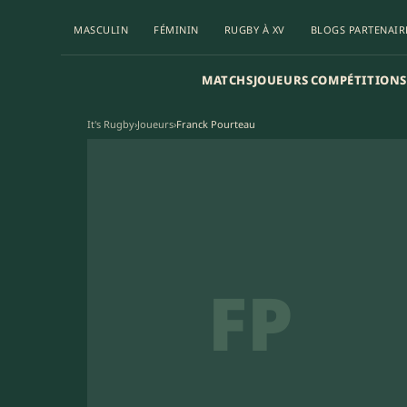
MASCULIN
FÉMININ
RUGBY À XV
BLOGS PARTENAIR
MATCHS
JOUEURS
COMPÉTITIONS
It's Rugby
›
Joueurs
›
Franck Pourteau
FP