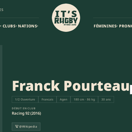
ES
CLUBS
NATIONS
FÉMININES
PRON
▾
▾
▾
▾
Franck Pourteau
1/2 Ouverture
Francais
Agen
180 cm · 86 kg
30 ans
DÉBUT EN CLUB
Racing 92 (2016)
@Wikipedia