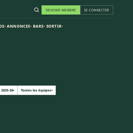
DEVENIR MEMBRE
SE CONNECTER
OS
ANNONCES
BARS
SORTIR
▾
▾
▾
▾
2025-26
Toutes les équipes
▾
▾