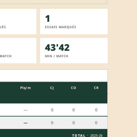
1
UÉS
ESSAIS MARQUÉS
43'42
 MATCH
MIN / MATCH
Plq/m
CJ
CO
CR
—
0
0
0
—
0
0
0
·
TOTAL
2025-26