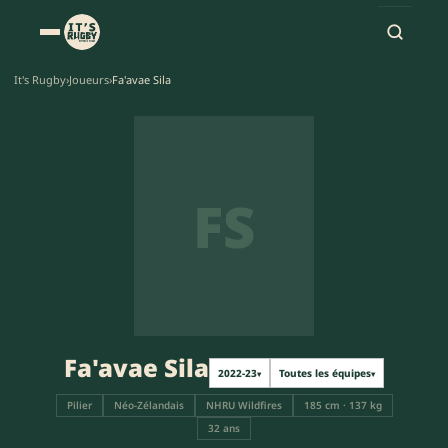
It's Rugby
›
Joueurs
›
Fa'avae Sila
FS
Fa'avae Sila
2022-23
Toutes les équipes
▾
▾
Pilier
Néo-Zélandais
NHRU Wildfires
185 cm · 137 kg
32 ans