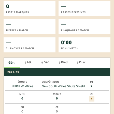
0
—
ESSAIS MARQUÉS
PASSES DÉCISIVES
—
—
MÈTRES / MATCH
PLAQUAGES / MATCH
—
0'00
TURNOVERS / MATCH
MIN / MATCH
Att.
Déf.
Pied
Disc.
Gén.
🔒
🔒
🔒
🔒
2022-23
NHRU Wildfires
New South Wales Shute Shield
7
0
0
1
0
0