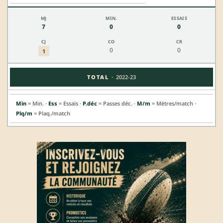
7
0
0
0
0
1
·
TOTAL
2022-23
Min
= Min. ·
Ess
= Essais ·
P.déc
= Passes déc. ·
M/m
= Mètres/match ·
Plq/m
= Plaq./match