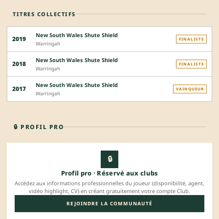
TITRES COLLECTIFS
New South Wales Shute Shield
2019
FINALISTE
Warringah
New South Wales Shute Shield
2018
FINALISTE
Warringah
New South Wales Shute Shield
2017
VAINQUEUR
Warringah
🔒 PROFIL PRO
🔒
Profil pro · Réservé aux clubs
Accédez aux informations professionnelles du joueur (disponibilité, agent,
vidéo highlight, CV) en créant gratuitement votre compte Club.
REJOINDRE LA COMMUNAUTÉ