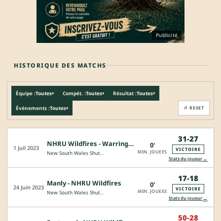
Publicité
HISTORIQUE DES MATCHS
Équipe :
Toutes
Compét. :
Toutes
Résultat :
Toutes
▾
▾
▾
Événements :
Toutes
↺ RESET
▾
31-27
NHRU Wildfires - Warringah
0'
CJ
1 Juil 2023
VICTOIRE
MIN. JOUEES
New South Wales Shute Shield
→
Stats du joueur
17-18
Manly - NHRU Wildfires
0'
24 Juin 2023
VICTOIRE
MIN. JOUEES
New South Wales Shute Shield
→
Stats du joueur
50-28