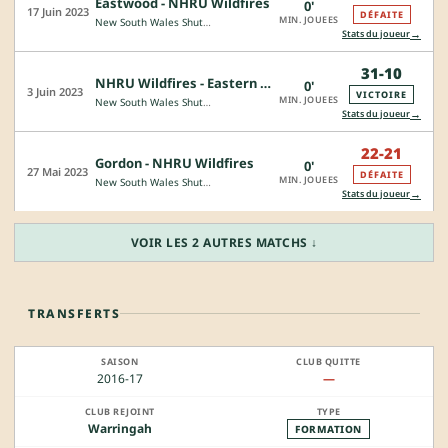
Eastwood - NHRU Wildfires
0'
17 Juin 2023
DÉFAITE
MIN. JOUEES
New South Wales Shute Shield
→
Stats du joueur
31-10
NHRU Wildfires - Eastern Suburbs
0'
3 Juin 2023
VICTOIRE
MIN. JOUEES
New South Wales Shute Shield
→
Stats du joueur
22-21
Gordon - NHRU Wildfires
0'
27 Mai 2023
DÉFAITE
MIN. JOUEES
New South Wales Shute Shield
→
Stats du joueur
VOIR LES 2 AUTRES MATCHS ↓
TRANSFERTS
2016-17
—
Warringah
FORMATION