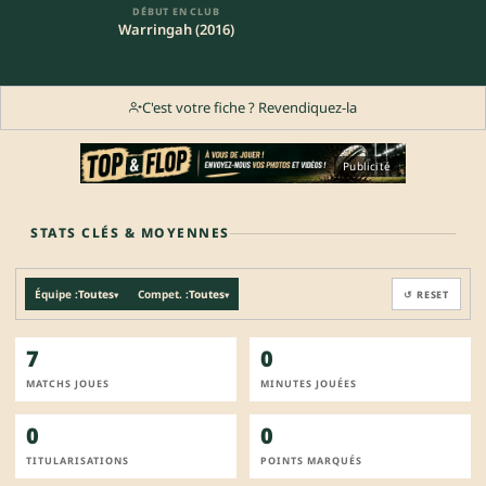
DÉBUT EN CLUB
Warringah (2016)
C'est votre fiche ? Revendiquez-la
Publicité
STATS CLÉS & MOYENNES
Équipe :
Toutes
Compet. :
Toutes
↺ RESET
▾
▾
7
0
MATCHS JOUES
MINUTES JOUÉES
0
0
TITULARISATIONS
POINTS MARQUÉS