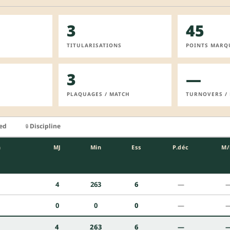
3
45
TITULARISATIONS
POINTS MARQ
3
—
PLAQUAGES / MATCH
TURNOVERS /
ied
Discipline
🔒
n
MJ
Min
Ess
P.déc
M
4
263
6
—
0
0
0
—
4
263
6
—