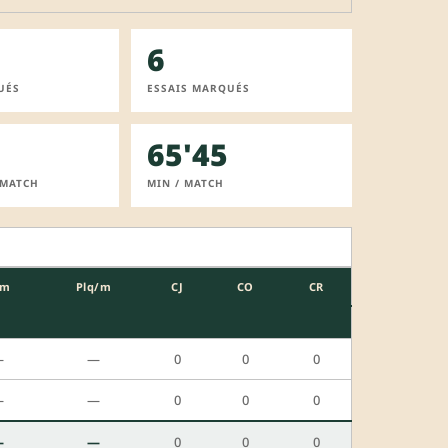
6
UÉS
ESSAIS MARQUÉS
65'45
 MATCH
MIN / MATCH
/m
Plq/m
CJ
CO
CR
—
—
0
0
0
—
—
0
0
0
—
—
0
0
0