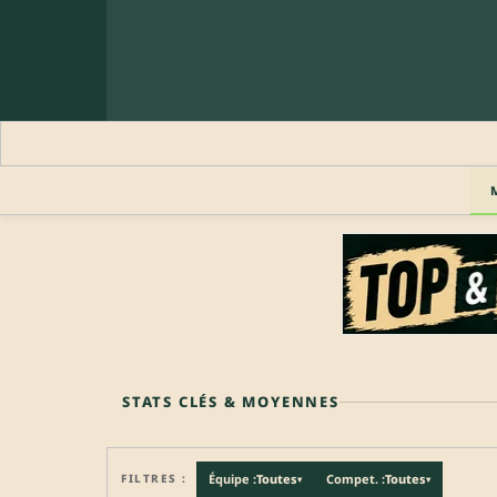
🔒 PROFIL PRO
Profil pro · Réservé aux clubs
🔒
Accédez aux informations professionnelles du joueu
STATS CLÉS & MOYENNES
FILTRES :
Équipe :
Toutes
Compet. :
Toutes
▾
▾