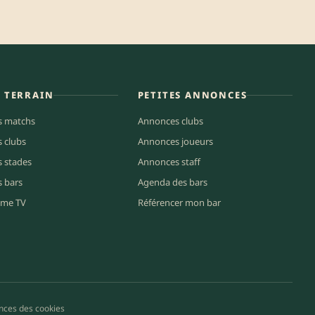
E TERRAIN
PETITES ANNONCES
s matchs
Annonces clubs
s clubs
Annonces joueurs
s stades
Annonces staff
s bars
Agenda des bars
me TV
Référencer mon bar
nces des cookies