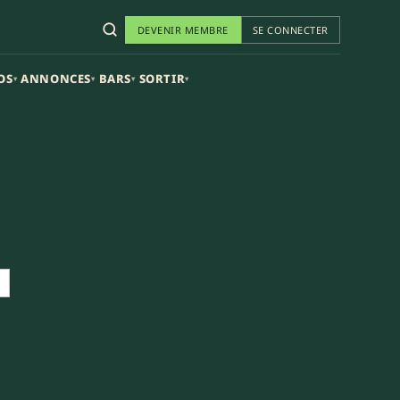
DEVENIR MEMBRE
SE CONNECTER
OS
ANNONCES
BARS
SORTIR
▾
▾
▾
▾