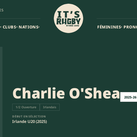
ES
CLUBS
NATIONS
FÉMININES
PRON
▾
▾
▾
▾
Charlie O'Shea
2025-26
1/2 Ouverture
Irlandais
DÉBUT EN SÉLECTION
Irlande U20 (2025)