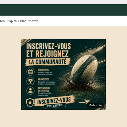
tch ·
Plq/m
= Plaq./match
Publicité