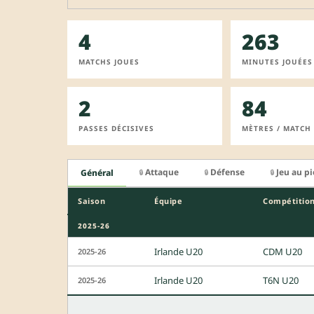
4
263
MATCHS JOUES
MINUTES JOUÉES
2
84
PASSES DÉCISIVES
MÈTRES / MATCH
Attaque
Défense
Jeu au p
Général
🔒
🔒
🔒
Saison
Équipe
Compétitio
2025-26
Irlande U20
CDM U20
2025-26
Irlande U20
T6N U20
2025-26