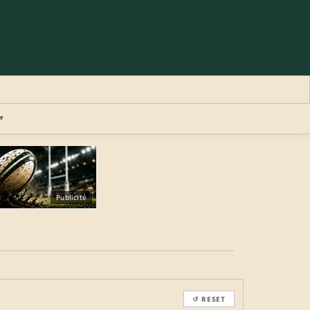
▾
×
Publicité
REJOINDRE LA COMMUNAUTÉ
b.
↺ RESET