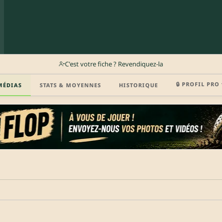
C'est votre fiche ? Revendiquez-la
🔒 PROFIL PRO 
MÉDIAS
STATS & MOYENNES
HISTORIQUE
r (disponibilité, agent, vidéo highlight, CV) en créant gratuitement votre compte Clu