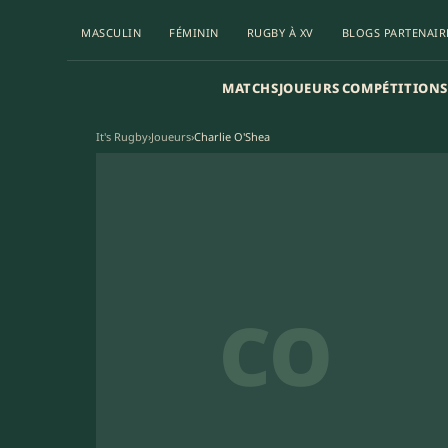
MASCULIN
FÉMININ
RUGBY À XV
BLOGS PARTENAIR
MATCHS
JOUEURS
COMPÉTITIONS
It's Rugby
›
Joueurs
›
Charlie O'Shea
CO