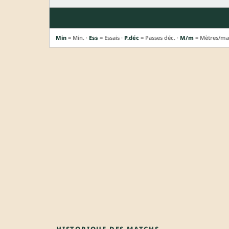
Min
= Min. ·
Ess
= Essais ·
P.déc
= Passes déc. ·
M/m
= Mètres/ma
HISTORIQUE DES MATCHS