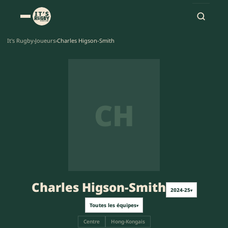
It's Rugby
›
Joueurs
›
Charles Higson-Smith
CH
Charles Higson-Smith
2024-25
▾
Toutes les équipes
▾
Centre
Hong-Kongais