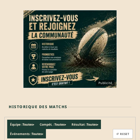
Publicité
HISTORIQUE DES MATCHS
Équipe :
Toutes
Compét. :
Toutes
Résultat :
Toutes
▾
▾
▾
Événements :
Toutes
↺ RESET
▾