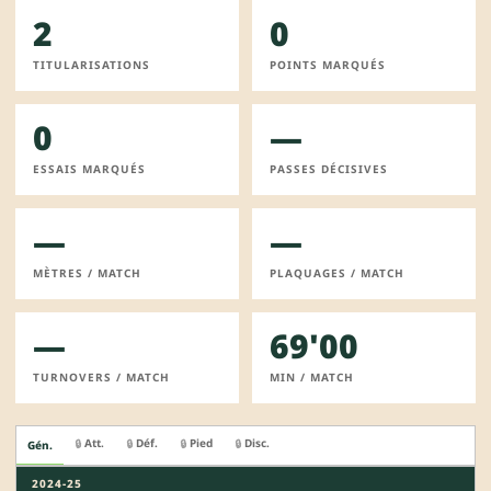
2
0
TITULARISATIONS
POINTS MARQUÉS
0
—
ESSAIS MARQUÉS
PASSES DÉCISIVES
—
—
MÈTRES / MATCH
PLAQUAGES / MATCH
—
69'00
TURNOVERS / MATCH
MIN / MATCH
Att.
Déf.
Pied
Disc.
🔒
🔒
🔒
🔒
Gén.
2024-25