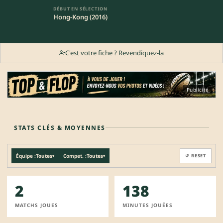
DÉBUT EN SÉLECTION
Hong-Kong (2016)
C'est votre fiche ? Revendiquez-la
Publicité
STATS CLÉS & MOYENNES
Équipe :
Toutes
Compet. :
Toutes
↺ RESET
▾
▾
2
138
MATCHS JOUES
MINUTES JOUÉES