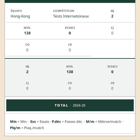
Hong-Kong
Tests Internationaux
2
138
0
0
0
0
2
138
0
0
0
0
·
TOTAL
2024-25
Min
= Min. ·
Ess
= Essais ·
P.déc
= Passes déc. ·
M/m
= Mètres/match ·
Plq/m
= Plaq./match