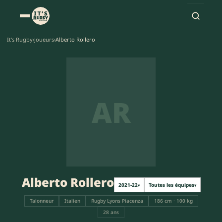
It's Rugby
›
Joueurs
›
Alberto Rollero
AR
Alberto Rollero
2021-22
Toutes les équipes
▾
▾
Talonneur
Italien
Rugby Lyons Piacenza
186 cm · 100 kg
28 ans