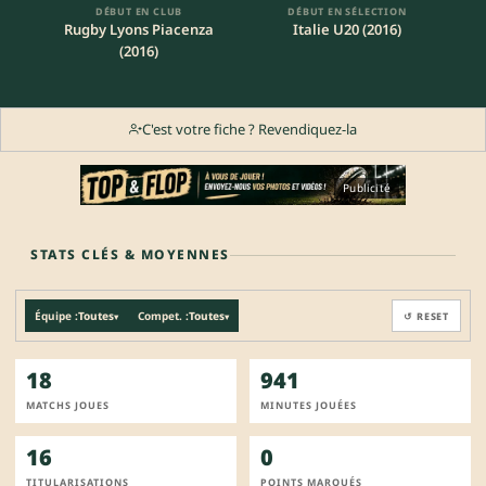
DÉBUT EN CLUB
DÉBUT EN SÉLECTION
Rugby Lyons Piacenza
Italie U20 (2016)
(2016)
C'est votre fiche ? Revendiquez-la
Publicité
STATS CLÉS & MOYENNES
Équipe :
Toutes
Compet. :
Toutes
↺ RESET
▾
▾
18
941
MATCHS JOUES
MINUTES JOUÉES
16
0
TITULARISATIONS
POINTS MARQUÉS