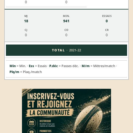
0
0
18
941
0
0
0
0
·
TOTAL
2021-22
Min
= Min. ·
Ess
= Essais ·
P.déc
= Passes déc. ·
M/m
= Mètres/match ·
Plq/m
= Plaq./match