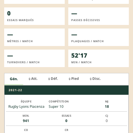
0
—
ESSAIS MARQUÉS
PASSES DÉCISIVES
—
—
MÈTRES / MATCH
PLAQUAGES / MATCH
—
52'17
TURNOVERS / MATCH
MIN / MATCH
Att.
Déf.
Pied
Disc.
Gén.
🔒
🔒
🔒
🔒
2021-22
Rugby Lyons Piacenza
Super 10
18
941
0
0