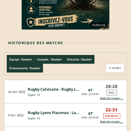
Publicité
HISTORIQUE DES MATCHS
Équipe :
Toutes
Compét. :
Toutes
Résultat :
Toutes
▾
▾
▾
Événements :
Toutes
↺ RESET
▾
28-28
Rugby Calvisano - Rugby Lyons Piacenza
41'
24 Avr 2022
NUL
MIN. JOUEES
Super 10
→
Stats du joueur
22-31
Rugby Lyons Piacenza - Lazio Rugby
47'
9 Avr 2022
DÉFAITE
MIN. JOUEES
Super 10
→
Stats du joueur