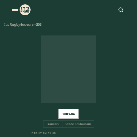
It's Rugby
›
Joueurs
›
–303
2003-04
Francais
Stade Toulousain
DÉBUT EN CLUB