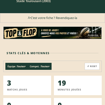
Stade Toulousain (2003)
C'est votre fiche ? Revendiquez-la
Publicité
STATS CLÉS & MOYENNES
Équipe :
Toutes
Compet. :
Toutes
↺ RESET
▾
▾
3
19
MATCHS JOUES
MINUTES JOUÉES