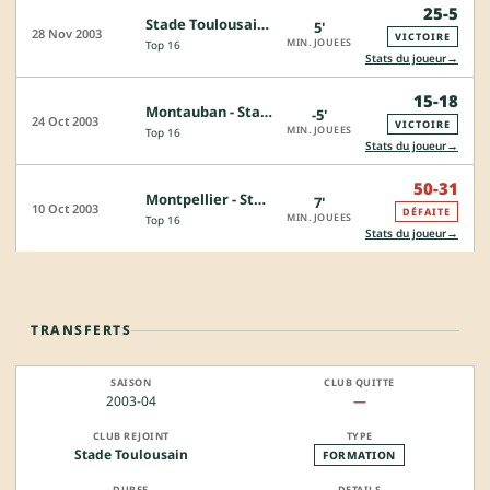
25-5
Stade Toulousain - Narbonne
5'
28 Nov 2003
VICTOIRE
MIN. JOUEES
Top 16
→
Stats du joueur
15-18
Montauban - Stade Toulousain
-5'
24 Oct 2003
VICTOIRE
MIN. JOUEES
Top 16
→
Stats du joueur
50-31
Montpellier - Stade Toulousain
7'
10 Oct 2003
DÉFAITE
MIN. JOUEES
Top 16
→
Stats du joueur
TRANSFERTS
2003-04
—
Stade Toulousain
FORMATION