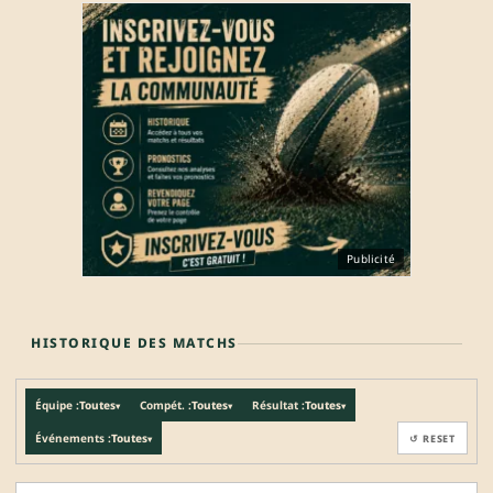
Publicité
HISTORIQUE DES MATCHS
Équipe :
Toutes
Compét. :
Toutes
Résultat :
Toutes
▾
▾
▾
Événements :
Toutes
↺ RESET
▾