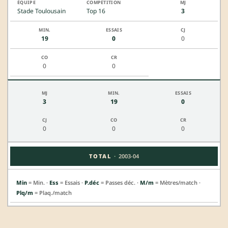
Stade Toulousain
Top 16
3
19
0
0
0
0
3
19
0
0
0
0
·
TOTAL
2003-04
Min
= Min. ·
Ess
= Essais ·
P.déc
= Passes déc. ·
M/m
= Mètres/match ·
Plq/m
= Plaq./match