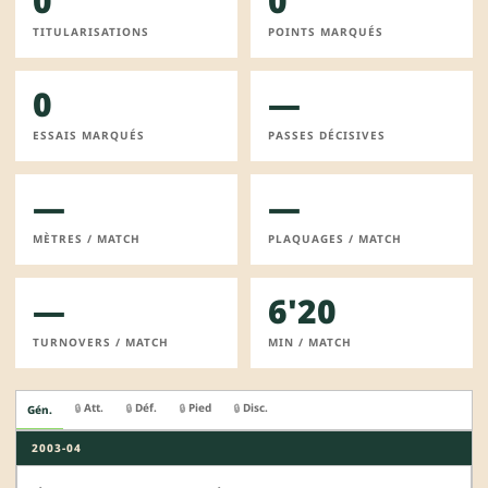
0
0
TITULARISATIONS
POINTS MARQUÉS
0
—
ESSAIS MARQUÉS
PASSES DÉCISIVES
—
—
MÈTRES / MATCH
PLAQUAGES / MATCH
—
6'20
TURNOVERS / MATCH
MIN / MATCH
Att.
Déf.
Pied
Disc.
🔒
🔒
🔒
🔒
Gén.
2003-04