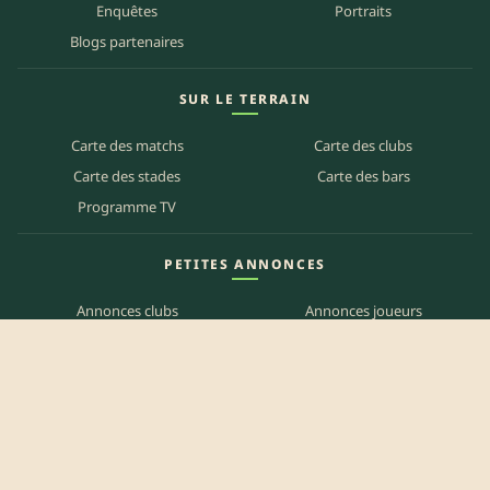
Enquêtes
Portraits
Blogs partenaires
SUR LE TERRAIN
Carte des matchs
Carte des clubs
Carte des stades
Carte des bars
Programme TV
PETITES ANNONCES
Annonces clubs
Annonces joueurs
Annonces staff
Agenda des bars
Référencer mon bar
Centre d'aide
Mentions légales
Politique de confidentialité
Politique de cookies
CGU
Contact
Préférences des cookies