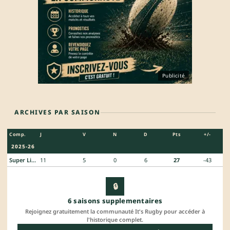
Publicité
ARCHIVES PAR SAISON
Comp.
J
V
N
D
Pts
+/-
2025-26
Super Liga Americana
11
5
0
6
27
-43
🔒
6 saisons supplementaires
Rejoignez gratuitement la communauté It's Rugby pour accéder à
l'historique complet.