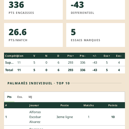
336
-43
PTS ENCAISSES
DIFFERENTIEL
26.6
5
PTS/MATCH
ESSAIS MARQUES
Compétition
J
V
N
D
Pts+
Pts-
+/-
Ess+
Ess-
Super Liga Americana
11
5
0
6
293
336
-43
5
4
Total
11
5
0
6
293
336
-43
5
4
PALMARÈS INDIVIDUEL · TOP 10
Pts
Ess.
MJ
#
Joueur
Poste
Matchs
Points
Alfonso
1
Escobar
3eme ligne
1
10
Alvarez