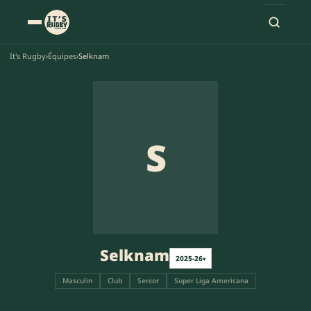
It's Rugby
›
Équipes
›
Selknam
S
Selknam
2025-26
▾
Masculin
Club
Senior
Super Liga Americana