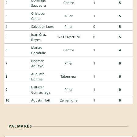
Domingo
2
Centre
1
5
Saavedra
Cristobal
3
Ailier
1
5
Game
4
Salvador Lues
Pilier
0
5
Juan Cruz
5
1/2 Ouverture
0
5
Reyes
Matias
6
Centre
1
4
Garafulic
Norman
7
Pilier
1
0
Aguayo
Augusto
8
Talonneur
1
0
Bohme
Baltazar
9
Pilier
1
0
Gurruchaga
10
Agustin Toth
2eme ligne
1
0
PALMARÈS