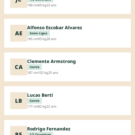
168 cm
69 kg
23 ans
Alfonso Escobar Alvarez
AE
3eme Ligne
185 cm
93 kg
28 ans
Clemente Armstrong
CA
Centre
187 cm
102 kg
25 ans
Lucas Berti
LB
Centre
177 cm
82 kg
22 ans
Rodrigo Fernandez
RF
1/2 Ouverture