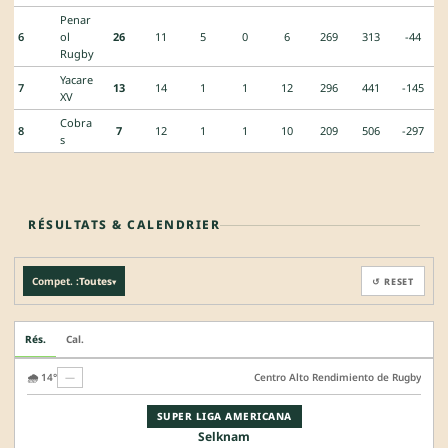
Penar
6
ol
26
11
5
0
6
269
313
-44
Rugby
Yacare
7
13
14
1
1
12
296
441
-145
XV
Cobra
8
7
12
1
1
10
209
506
-297
s
RÉSULTATS & CALENDRIER
Compet. :
Toutes
↺ RESET
▾
Rés.
Cal.
🌧️ 14°
—
Centro Alto Rendimiento de Rugby
SUPER LIGA AMERICANA
Selknam