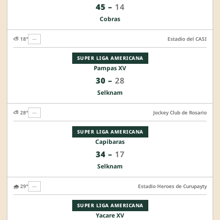
45
–
14
Cobras
⛅ 18°
—
Estadio del CASI
SUPER LIGA AMERICANA
Pampas XV
30
–
28
Selknam
⛅ 28°
—
Jockey Club de Rosario
SUPER LIGA AMERICANA
Capibaras
34
–
17
Selknam
🌧️ 29°
—
Estadio Heroes de Curupayty
SUPER LIGA AMERICANA
Yacare XV