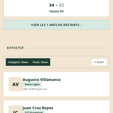
34
–
32
Yacare XV
VOIR LES 1 MATCHS RESTANTS ↓
EFFECTIF
Catégorie :
Tous
Poste :
Tous
↺ RESET
▾
▾
Augusto Villanueva
AV
3eme Ligne
189 cm
98 kg
26 ans
Juan Cruz Reyes
JC
1/2 Ouverture