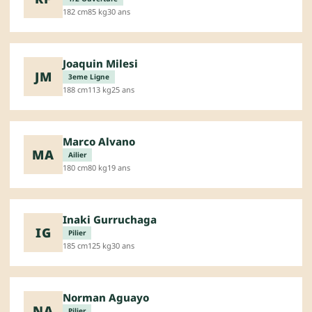
182 cm
85 kg
30 ans
Joaquin Milesi
JM
3eme Ligne
188 cm
113 kg
25 ans
Marco Alvano
MA
Ailier
180 cm
80 kg
19 ans
Inaki Gurruchaga
IG
Pilier
185 cm
125 kg
30 ans
Norman Aguayo
NA
Pilier