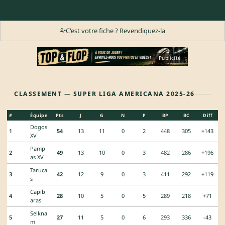
C'est votre fiche ? Revendiquez-la
Publicité
CLASSEMENT — SUPER LIGA AMERICANA 2025-26
#
Équipe
Pts
J
G
N
P
BP
BC
Diff
Dogos
1
54
13
11
0
2
448
305
+143
XV
Pamp
2
49
13
10
0
3
482
286
+196
as XV
Taruca
3
42
12
9
0
3
411
292
+119
s
Capib
4
28
10
5
0
5
289
218
+71
aras
Selkna
5
27
11
5
0
6
293
336
-43
m