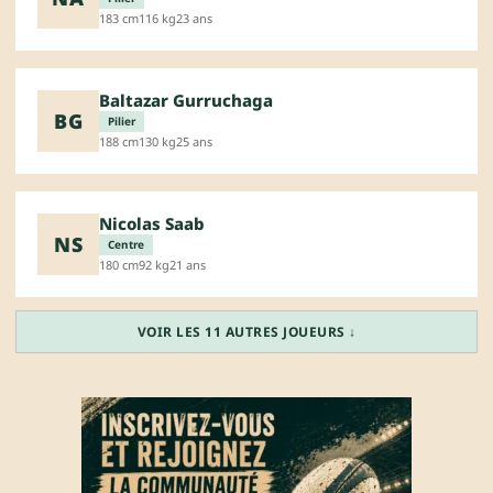
183 cm
116 kg
23 ans
Baltazar Gurruchaga
BG
Pilier
188 cm
130 kg
25 ans
Nicolas Saab
NS
Centre
180 cm
92 kg
21 ans
VOIR LES 11 AUTRES JOUEURS ↓