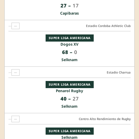
27
–
17
Capibaras
—
—
Estadio Cordoba Athletic Club
SUPER LIGA AMERICANA
Dogos XV
68
–
0
Selknam
—
—
Estadio Charrua
SUPER LIGA AMERICANA
Penarol Rugby
40
–
27
Selknam
—
—
Centro Alto Rendimiento de Rugby
SUPER LIGA AMERICANA
Selknam