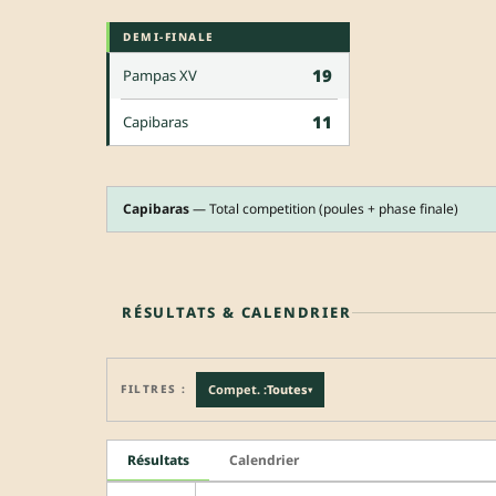
DEMI-FINALE
19
Pampas XV
11
Capibaras
Capibaras
— Total competition (poules + phase finale)
RÉSULTATS & CALENDRIER
FILTRES :
Compet. :
Toutes
▾
Résultats
Calendrier