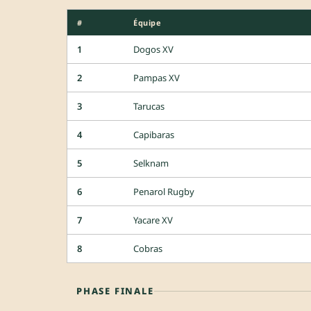
#
Équipe
1
Dogos XV
2
Pampas XV
3
Tarucas
4
Capibaras
5
Selknam
6
Penarol Rugby
7
Yacare XV
8
Cobras
PHASE FINALE