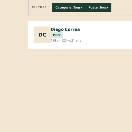
FILTRES :
Catégorie :
Tous
Poste :
Tous
▾
▾
Diego Correa
DC
Pilier
188 cm
125 kg
21 ans