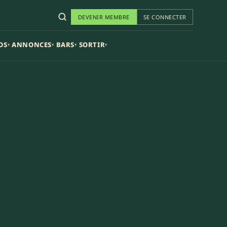
DEVENIR MEMBRE
SE CONNECTER
OS
ANNONCES
BARS
SORTIR
▾
▾
▾
▾