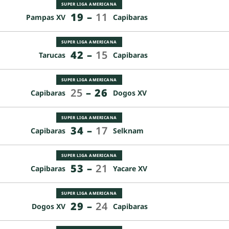
SUPER LIGA AMERICANA
19
–
11
Pampas XV
Capibaras
SUPER LIGA AMERICANA
42
–
15
Tarucas
Capibaras
SUPER LIGA AMERICANA
25
–
26
Capibaras
Dogos XV
SUPER LIGA AMERICANA
34
–
17
Capibaras
Selknam
SUPER LIGA AMERICANA
53
–
21
Capibaras
Yacare XV
SUPER LIGA AMERICANA
29
–
24
Dogos XV
Capibaras