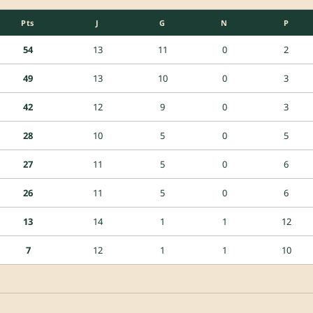
Pts
J
G
N
P
54
13
11
0
2
49
13
10
0
3
42
12
9
0
3
28
10
5
0
5
27
11
5
0
6
26
11
5
0
6
13
14
1
1
12
7
12
1
1
10