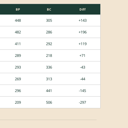
BP
BC
Diff
448
305
+143
482
286
+196
411
292
+119
289
218
+71
293
336
-43
269
313
-44
296
441
-145
209
506
-297