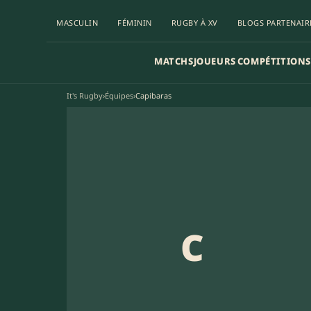
MASCULIN
FÉMININ
RUGBY À XV
BLOGS PARTENAIR
MATCHS
JOUEURS
COMPÉTITIONS
It's Rugby
›
Équipes
›
Capibaras
C