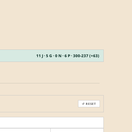
11 J · 5 G · 0 N · 6 P · 300-237 (+63)
↺ RESET