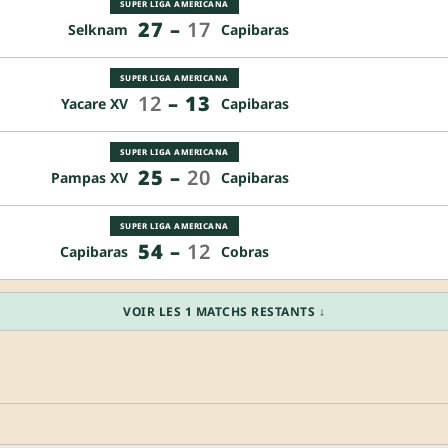
SUPER LIGA AMERICANA
27
–
17
Selknam
Capibaras
SUPER LIGA AMERICANA
12
–
13
Yacare XV
Capibaras
SUPER LIGA AMERICANA
25
–
20
Pampas XV
Capibaras
SUPER LIGA AMERICANA
54
–
12
Capibaras
Cobras
VOIR LES 1 MATCHS RESTANTS ↓