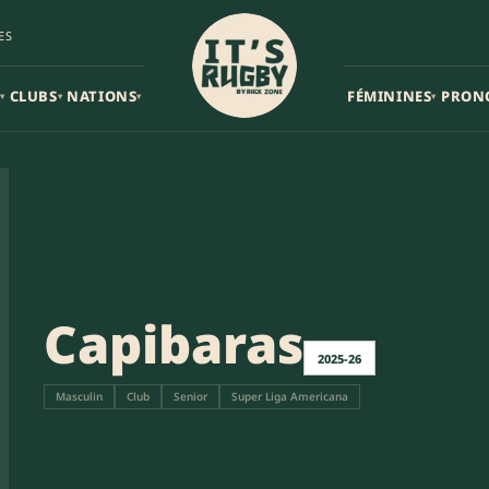
ES
CLUBS
NATIONS
FÉMININES
PRON
▾
▾
▾
▾
Capibaras
2025-26
Masculin
Club
Senior
Super Liga Americana