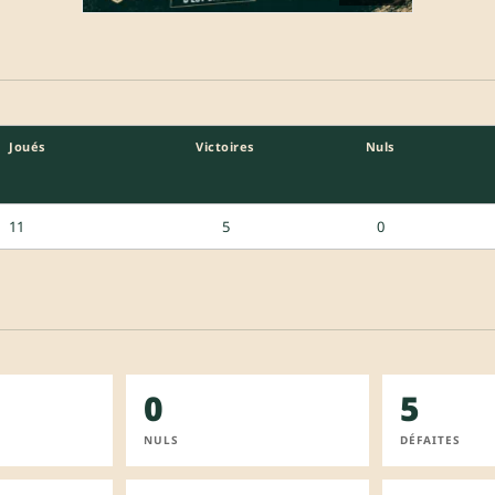
Joués
Victoires
Nuls
11
5
0
0
5
NULS
DÉFAITES