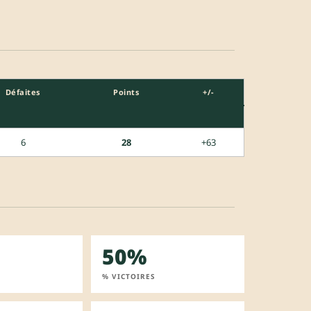
Défaites
Points
+/-
6
28
+63
50%
% VICTOIRES