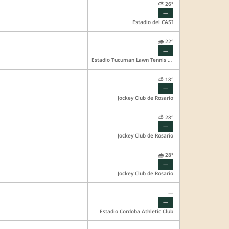
⛅ 26°
—
Estadio del CASI
🌧️ 22°
—
Estadio Tucuman Lawn Tennis Club
⛅ 18°
—
Jockey Club de Rosario
⛅ 28°
—
Jockey Club de Rosario
🌧️ 28°
—
Jockey Club de Rosario
—
—
Estadio Cordoba Athletic Club