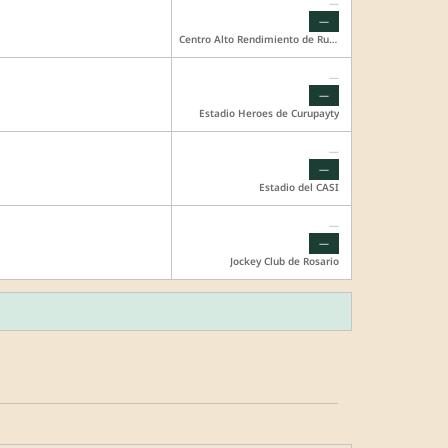
—
—
Centro Alto Rendimiento de Rugby
—
—
Estadio Heroes de Curupayty
—
—
Estadio del CASI
—
—
Jockey Club de Rosario