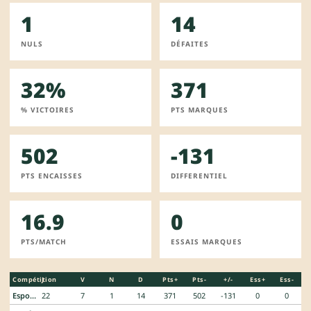
1
14
NULS
DÉFAITES
32%
371
% VICTOIRES
PTS MARQUES
502
-131
PTS ENCAISSES
DIFFERENTIEL
16.9
0
PTS/MATCH
ESSAIS MARQUES
Compétition
J
V
N
D
Pts+
Pts-
+/-
Ess+
Ess-
Espoirs Federaux
22
7
1
14
371
502
-131
0
0