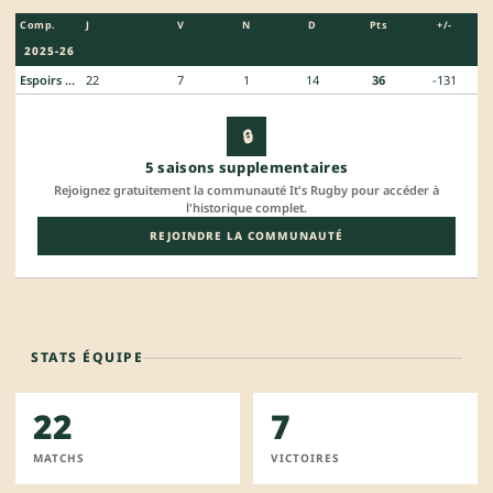
Comp.
J
V
N
D
Pts
+/-
2025-26
Espoirs Federaux
22
7
1
14
36
-131
🔒
5 saisons supplementaires
Rejoignez gratuitement la communauté It's Rugby pour accéder à
l'historique complet.
REJOINDRE LA COMMUNAUTÉ
STATS ÉQUIPE
22
7
MATCHS
VICTOIRES