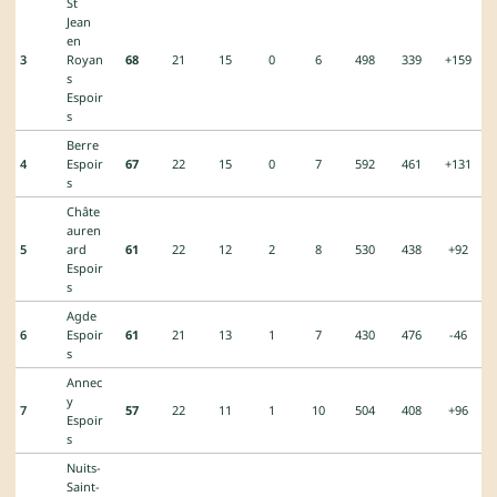
St
Jean
en
3
Royan
68
21
15
0
6
498
339
+159
s
Espoir
s
Berre
4
Espoir
67
22
15
0
7
592
461
+131
s
Châte
auren
5
ard
61
22
12
2
8
530
438
+92
Espoir
s
Agde
6
Espoir
61
21
13
1
7
430
476
-46
s
Annec
y
7
57
22
11
1
10
504
408
+96
Espoir
s
Nuits-
Saint-