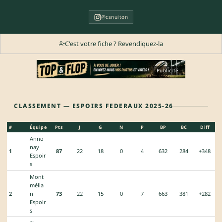
@csnuiton
C'est votre fiche ? Revendiquez-la
Publicité
CLASSEMENT — ESPOIRS FEDERAUX 2025-26
#
Équipe
Pts
J
G
N
P
BP
BC
Diff
Anno
nay
1
87
22
18
0
4
632
284
+348
Espoir
s
Mont
mélia
2
n
73
22
15
0
7
663
381
+282
Espoir
s