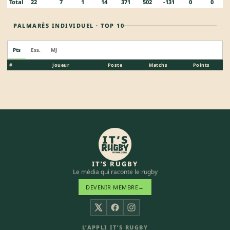
Total
22
7
1
14
371
502
-131
0
0
PALMARÈS INDIVIDUEL · TOP 10
Pts
Ess.
MJ
#
Joueur
Poste
Matchs
Points
IT’S RUGBY
Le média qui raconte le rugby
DEVENIR MEMBRE
→
X
Facebook
Instagram
L’APPLI IT’S RUGBY