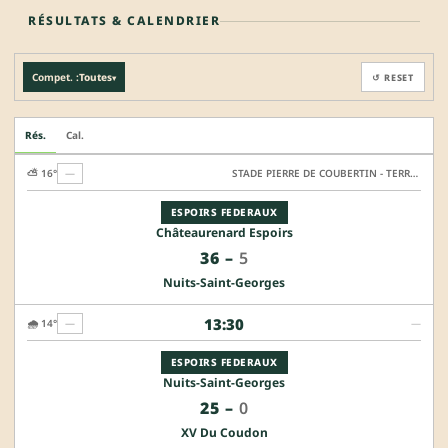
RÉSULTATS & CALENDRIER
Compet. :
Toutes
↺ RESET
▾
Rés.
Cal.
⛅ 16°
—
STADE PIERRE DE COUBERTIN - TERRAIN HONNEUR
ESPOIRS FEDERAUX
Châteaurenard Espoirs
36
–
5
Nuits-Saint-Georges
13:30
🌧️ 14°
—
—
ESPOIRS FEDERAUX
Nuits-Saint-Georges
25
–
0
XV Du Coudon