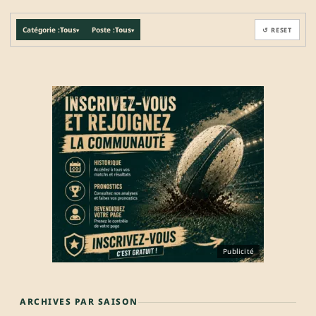
Catégorie :
Tous
Poste :
Tous
↺ RESET
▾
▾
Publicité
ARCHIVES PAR SAISON