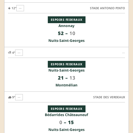
☀️ 12°
—
STADE ANTONIO PINTO
ESPOIRS FEDERAUX
Annonay
52
–
10
Nuits-Saint-Georges
⛅ 4°
—
—
ESPOIRS FEDERAUX
Nuits-Saint-Georges
21
–
13
Montmélian
🌧️ 9°
—
STADE DES VERDEAUX
ESPOIRS FEDERAUX
Bédarrides Châteauneuf
0
–
15
Nuits-Saint-Georges