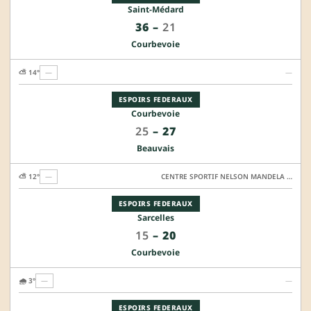
Saint-Médard
36
–
21
Courbevoie
⛅ 14°
—
—
ESPOIRS FEDERAUX
Courbevoie
25
–
27
Beauvais
⛅ 12°
—
CENTRE SPORTIF NELSON MANDELA - TERRAIN HONNEUR
ESPOIRS FEDERAUX
Sarcelles
15
–
20
Courbevoie
🌧️ 3°
—
—
ESPOIRS FEDERAUX