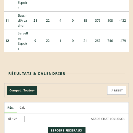
Espoir
s
Bassin
11
d'Arca
21
22
4
0
18
376
808
-432
chon
Sarcell
es
12
9
22
1
0
21
267
746
-479
Espoir
s
RÉSULTATS & CALENDRIER
Compet. :
Toutes
↺ RESET
▾
Rés.
Cal.
⛅ 12°
—
STADE CHAT-LOCUSSOL
ESPOIRS FEDERAUX