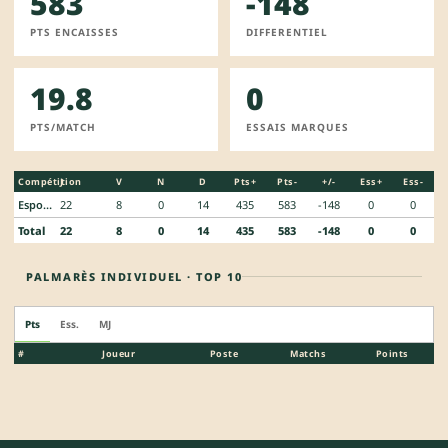
583
-148
PTS ENCAISSES
DIFFERENTIEL
19.8
0
PTS/MATCH
ESSAIS MARQUES
Compétition
J
V
N
D
Pts+
Pts-
+/-
Ess+
Ess-
Espoirs Federaux
22
8
0
14
435
583
-148
0
0
Total
22
8
0
14
435
583
-148
0
0
PALMARÈS INDIVIDUEL · TOP 10
Pts
Ess.
MJ
#
Joueur
Poste
Matchs
Points