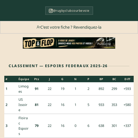
@rugbyclubcourbevoie
C'est votre fiche ? Revendiquez-la
Publicité
CLASSEMENT — ESPOIRS FEDERAUX 2025-26
#
Équipe
Pts
J
G
N
P
BP
BC
Diff
Limog
1
91
22
19
1
2
892
299
+593
es
US
2
Issoir
81
22
16
1
5
933
353
+580
e
Floira
c
3
79
22
16
0
6
638
301
+337
Espoir
s