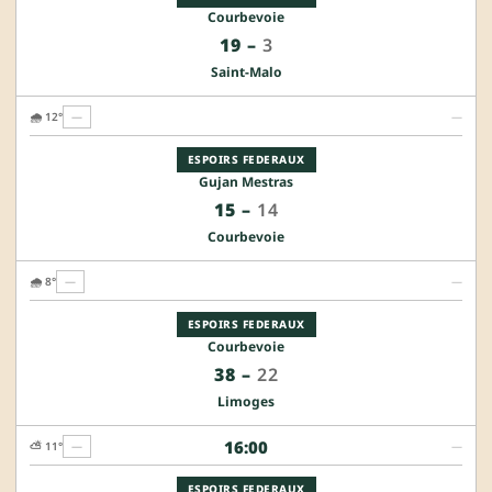
Courbevoie
19
–
3
Saint-Malo
🌧️ 12°
—
—
ESPOIRS FEDERAUX
Gujan Mestras
15
–
14
Courbevoie
🌧️ 8°
—
—
ESPOIRS FEDERAUX
Courbevoie
38
–
22
Limoges
16:00
⛅ 11°
—
—
ESPOIRS FEDERAUX