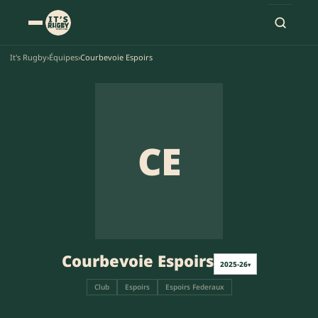
It's Rugby
›
Équipes
›
Courbevoie Espoirs
CE
Courbevoie Espoirs
2025-26
▾
Club
Espoirs
Espoirs Federaux