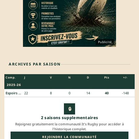
Publicité
ARCHIVES PAR SAISON
Comp.
J
V
N
D
Pts
+/-
2025-26
Espoirs Federaux
22
8
0
14
40
-148
🔒
2 saisons supplementaires
Rejoignez gratuitement la communauté It's Rugby pour accéder à
l'historique complet.
REJOINDRE LA COMMUNAUTÉ