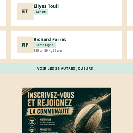
Eliyes Touil
ET
Centre
Richard Farret
RF
3eme Ligne
185 cm
89 kg
21 ans
VOIR LES 36 AUTRES JOUEURS ↓