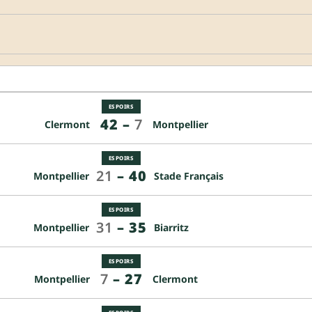
ESPOIRS
42
–
7
Clermont
Montpellier
ESPOIRS
21
–
40
Montpellier
Stade Français
ESPOIRS
31
–
35
Montpellier
Biarritz
ESPOIRS
7
–
27
Montpellier
Clermont