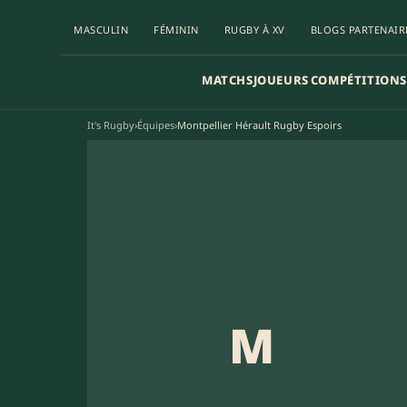
MASCULIN
FÉMININ
RUGBY À XV
BLOGS PARTENAIR
MATCHS
JOUEURS
COMPÉTITIONS
It's Rugby
›
Équipes
›
Montpellier Hérault Rugby Espoirs
M