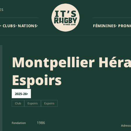
ES
CLUBS
NATIONS
FÉMININES
PRON
▾
▾
▾
▾
Montpellier Hér
Espoirs
2025-26
▾
Club
Espoirs
Espoirs
1986
Fondation
Adress