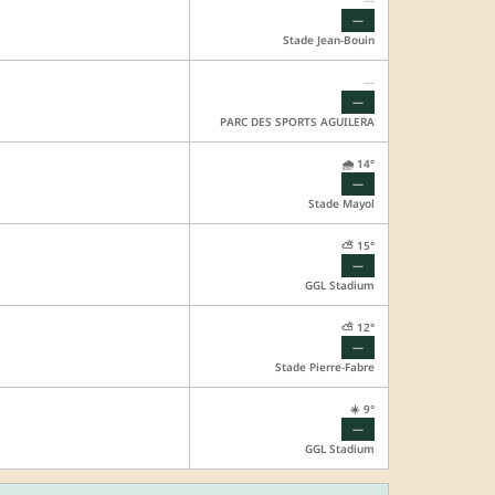
—
Stade Jean-Bouin
—
—
PARC DES SPORTS AGUILERA
🌧️ 14°
—
Stade Mayol
⛅ 15°
—
GGL Stadium
⛅ 12°
—
Stade Pierre-Fabre
☀️ 9°
—
GGL Stadium