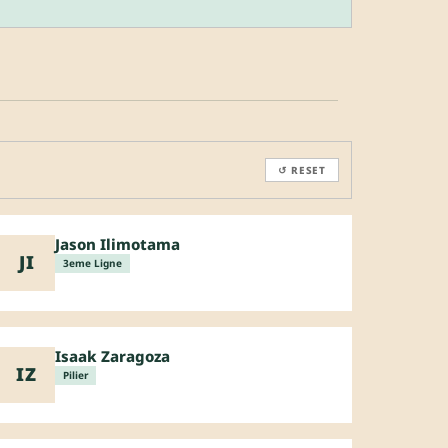
↺ RESET
Jason Ilimotama
JI
3eme Ligne
Isaak Zaragoza
IZ
Pilier