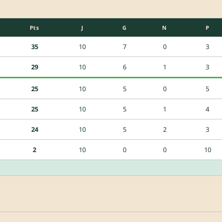
Pts
J
G
N
P
35
10
7
0
3
29
10
6
1
3
25
10
5
0
5
25
10
5
1
4
24
10
5
2
3
2
10
0
0
10