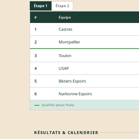
Étape 1
Étape 2
#
Équipe
1
Castres
2
Montpellier
3
Toulon
4
USAP
5
Béziers Espoirs
6
Narbonne Espoirs
Qualifiés phase finale
RÉSULTATS & CALENDRIER