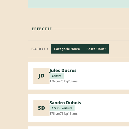
EFFECTIF
FILTRES :
Catégorie :
Tous
Poste :
Tous
▾
▾
Jules Ducros
JD
Centre
176 cm
76 kg
20 ans
Sandro Dubois
SD
1/2 Ouverture
178 cm
78 kg
18 ans