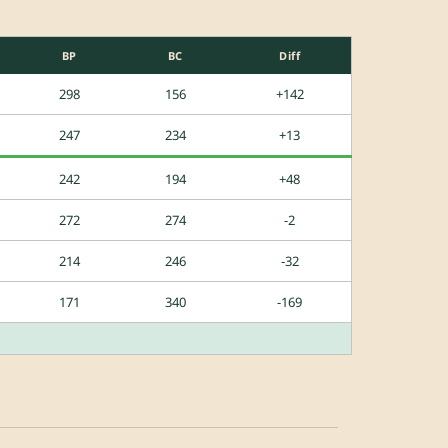
BP
BC
Diff
298
156
+142
247
234
+13
242
194
+48
272
274
-2
214
246
-32
171
340
-169