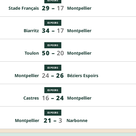
ESPOIRS
29
–
17
Stade Français
Montpellier
ESPOIRS
34
–
17
Biarritz
Montpellier
ESPOIRS
50
–
20
Toulon
Montpellier
ESPOIRS
24
–
26
Montpellier
Béziers Espoirs
ESPOIRS
16
–
24
Castres
Montpellier
ESPOIRS
21
–
3
Montpellier
Narbonne