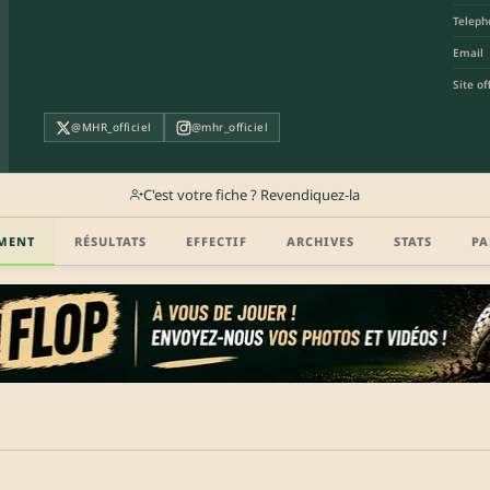
Teleph
Email
Site off
@MHR_officiel
@mhr_officiel
C'est votre fiche ? Revendiquez-la
MENT
RÉSULTATS
EFFECTIF
ARCHIVES
STATS
PA