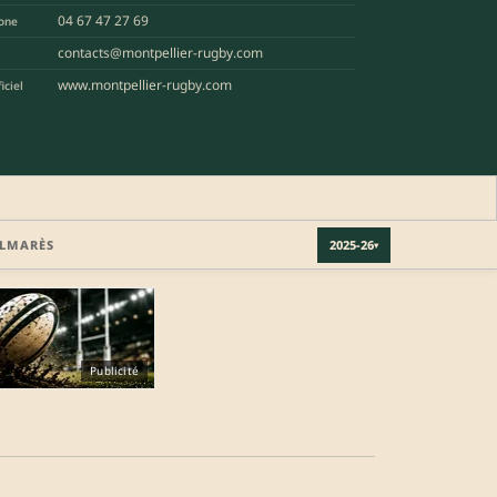
04 67 47 27 69
one
contacts@montpellier-rugby.com
www.montpellier-rugby.com
iciel
LMARÈS
2025-26
▾
Publicité