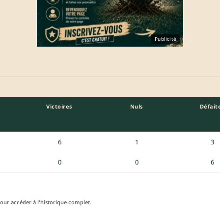
Publicité
Victoires
Nuls
Défait
6
1
3
0
0
6
ur accéder à l'historique complet.