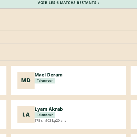
VOIR LES 6 MATCHS RESTANTS ↓
Mael Deram
MD
Talonneur
Lyam Akrab
LA
Talonneur
178 cm
103 kg
20 ans