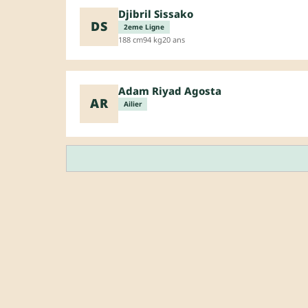
Djibril Sissako
DS
2eme Ligne
188 cm
94 kg
20 ans
Adam Riyad Agosta
AR
Ailier