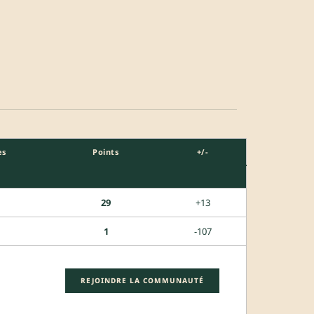
es
Points
+/-
29
+13
1
-107
REJOINDRE LA COMMUNAUTÉ