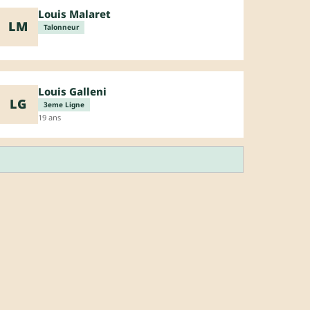
Louis Malaret
LM
Talonneur
Louis Galleni
LG
3eme Ligne
19 ans