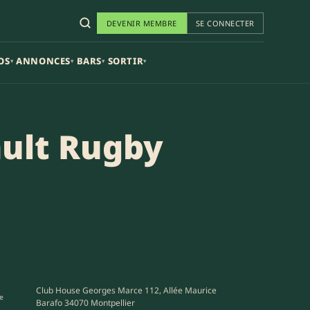
DEVENIR MEMBRE
SE CONNECTER
OS
ANNONCES
BARS
SORTIR
▾
▾
▾
▾
ault Rugby
Club House Georges Marce 112, Allée Maurice
e
Barafo 34070 Montpellier