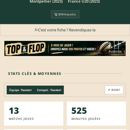
Montpellier (2023)
France U20 (2023)
@Wikipedia
C'est votre fiche ? Revendiquez-la
Publicité
STATS CLÉS & MOYENNES
Équipe :
Toutes
Compet. :
Toutes
↺ RESET
▾
▾
13
525
MATCHS JOUES
MINUTES JOUÉES