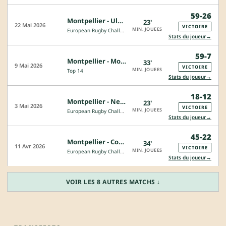
59-26
Montpellier - Ulster
23'
22 Mai 2026
VICTOIRE
MIN. JOUEES
European Rugby Challenge Cup
→
Stats du joueur
59-7
Montpellier - Montauban
33'
9 Mai 2026
VICTOIRE
MIN. JOUEES
Top 14
→
Stats du joueur
18-12
Montpellier - Newport Gwent Dragons
23'
3 Mai 2026
VICTOIRE
MIN. JOUEES
European Rugby Challenge Cup
→
Stats du joueur
45-22
Montpellier - Connacht
34'
CJ
11 Avr 2026
VICTOIRE
MIN. JOUEES
European Rugby Challenge Cup
→
Stats du joueur
VOIR LES 8 AUTRES MATCHS ↓