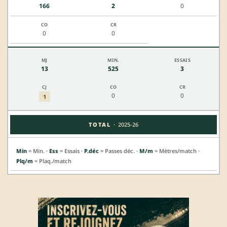
166
2
0
0
0
13
525
3
0
0
1
·
TOTAL
2025-26
Min
= Min. ·
Ess
= Essais ·
P.déc
= Passes déc. ·
M/m
= Mètres/match ·
Plq/m
= Plaq./match