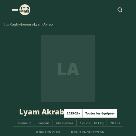
It's Rugby
›
Joueurs
›
Lyam Akrab
LA
Lyam Akrab
2025-26
Toutes les équipes
▾
▾
Talonneur
Francais
Montpellier
178 cm · 103 kg
20 ans
DÉBUT EN CLUB
DÉBUT EN SÉLECTION