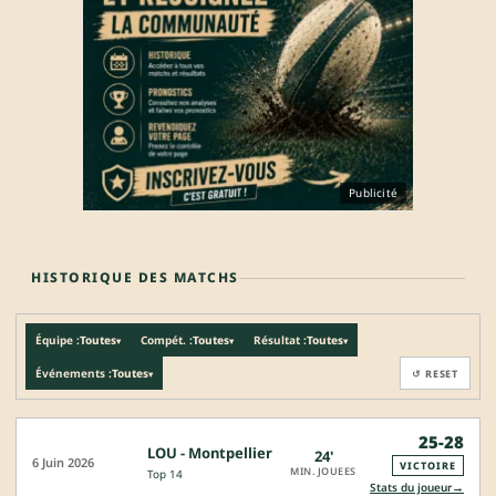
Publicité
HISTORIQUE DES MATCHS
Équipe :
Toutes
Compét. :
Toutes
Résultat :
Toutes
▾
▾
▾
Événements :
Toutes
↺ RESET
▾
25-28
LOU - Montpellier
24'
6 Juin 2026
VICTOIRE
MIN. JOUEES
Top 14
→
Stats du joueur