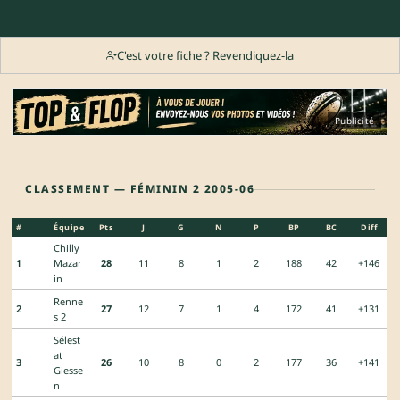
C'est votre fiche ? Revendiquez-la
Publicité
CLASSEMENT — FÉMININ 2 2005-06
#
Équipe
Pts
J
G
N
P
BP
BC
Diff
Chilly
1
Mazar
28
11
8
1
2
188
42
+146
in
Renne
2
27
12
7
1
4
172
41
+131
s 2
Sélest
at
3
26
10
8
0
2
177
36
+141
Giesse
n