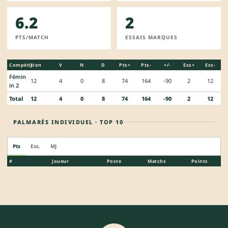
6.2
2
PTS/MATCH
ESSAIS MARQUES
Compétition
J
V
N
D
Pts+
Pts-
+/-
Ess+
Ess-
Fémin
12
4
0
8
74
164
-90
2
12
in 2
Total
12
4
0
8
74
164
-90
2
12
PALMARÈS INDIVIDUEL · TOP 10
Pts
Ess.
MJ
#
Joueur
Poste
Matchs
Points