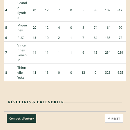
Grand
e
4
26
12
7
0
5
85
102
-17
Synth
e
Migen
5
20
12
4
0
8
74
164
-90
nes
6
PUC
15
10
2
1
7
64
136
-72
Vince
nnes
7
14
11
1
1
9
15
254
-239
Fémin
in
Thion
8
vile
13
13
0
0
13
0
325
-325
Yutz
RÉSULTATS & CALENDRIER
Compet. :
Toutes
↺ RESET
▾