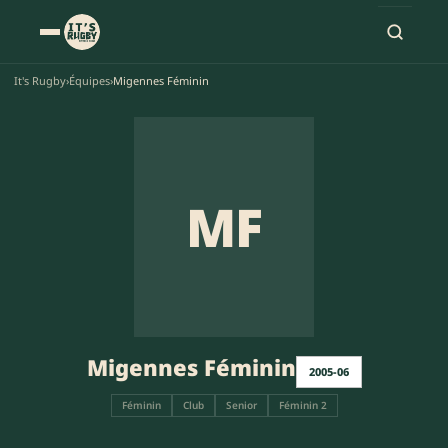
It's Rugby
›
Équipes
›
Migennes Féminin
MF
Migennes Féminin
2005-06
Féminin
Club
Senior
Féminin 2