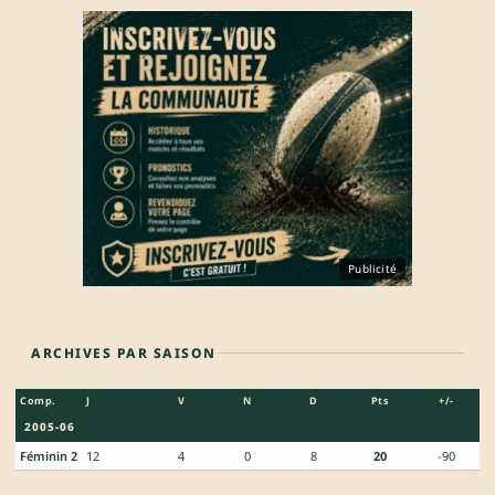
Publicité
ARCHIVES PAR SAISON
Comp.
J
V
N
D
Pts
+/-
2005-06
Féminin 2
12
4
0
8
20
-90