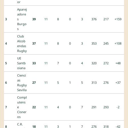
or
Aparej
adore
3
s
39
11
8
0
3
376
217
+159
Burgo
s
Club
Alcob
4
37
11
8
0
3
353
245
+108
endas
Rugby
UE
5
Santb
33
11
7
0
4
320
272
+48
oiana
Cienci
as
6
27
11
5
1
5
313
276
+37
Rugby
Sevilla
Compl
utens
7
e
22
11
4
0
7
291
293
-2
Cisner
os
C.R.
8
18
11
3
1
7
276
318
-42