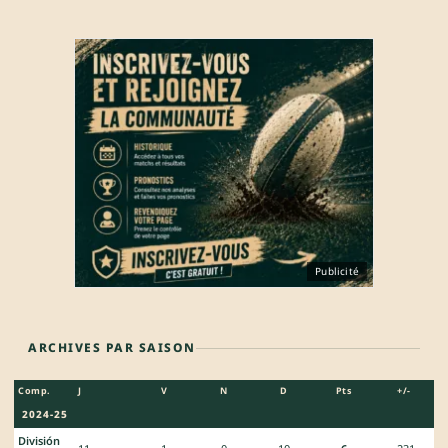
Publicité
ARCHIVES PAR SAISON
Comp.
J
V
N
D
Pts
+/-
2024-25
División