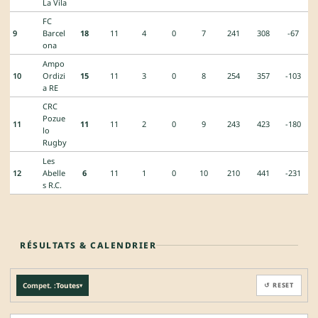
La Vila
FC
9
Barcel
18
11
4
0
7
241
308
-67
ona
Ampo
10
Ordizi
15
11
3
0
8
254
357
-103
a RE
CRC
Pozue
11
11
11
2
0
9
243
423
-180
lo
Rugby
Les
12
Abelle
6
11
1
0
10
210
441
-231
s R.C.
RÉSULTATS & CALENDRIER
Compet. :
Toutes
↺ RESET
▾