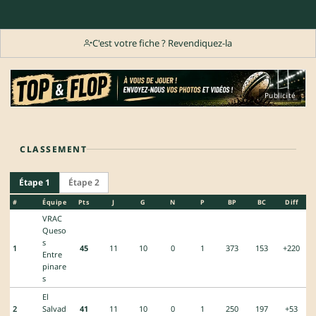
C'est votre fiche ? Revendiquez-la
Publicité
CLASSEMENT
Étape 1
Étape 2
#
Équipe
Pts
J
G
N
P
BP
BC
Diff
VRAC
Queso
s
1
45
11
10
0
1
373
153
+220
Entre
pinare
s
El
2
Salvad
41
11
10
0
1
250
197
+53