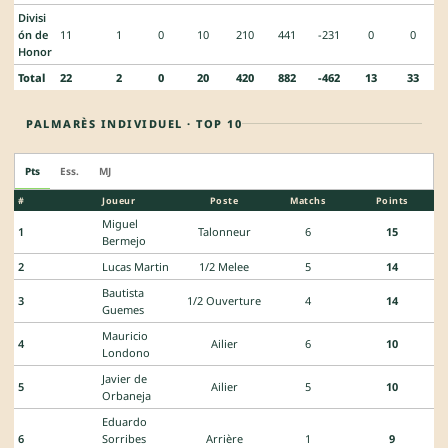
Divisi
ón de
11
1
0
10
210
441
-231
0
0
Honor
Total
22
2
0
20
420
882
-462
13
33
PALMARÈS INDIVIDUEL · TOP 10
Pts
Ess.
MJ
#
Joueur
Poste
Matchs
Points
Miguel
1
Talonneur
6
15
Bermejo
2
Lucas Martin
1/2 Melee
5
14
Bautista
3
1/2 Ouverture
4
14
Guemes
Mauricio
4
Ailier
6
10
Londono
Javier de
5
Ailier
5
10
Orbaneja
Eduardo
6
Sorribes
Arrière
1
9