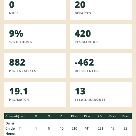
0
20
NULS
DÉFAITES
9%
420
% VICTOIRES
PTS MARQUES
882
-462
PTS ENCAISSES
DIFFERENTIEL
19.1
13
PTS/MATCH
ESSAIS MARQUES
Compétition
J
V
N
D
Pts+
Pts-
+/-
Ess+
Ess-
Divisi
ón de
11
1
0
10
210
441
-231
13
33
Honor