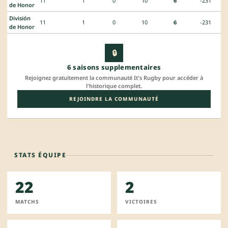
11
1
0
10
6
-231
de Honor
División
11
1
0
10
6
-231
de Honor
🔒
6 saisons supplementaires
Rejoignez gratuitement la communauté It's Rugby pour accéder à
l'historique complet.
REJOINDRE LA COMMUNAUTÉ
STATS ÉQUIPE
22
2
MATCHS
VICTOIRES