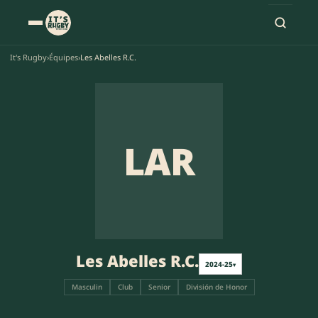
It's Rugby
›
Équipes
›
Les Abelles R.C.
LAR
Les Abelles R.C.
2024-25
▾
Masculin
Club
Senior
División de Honor