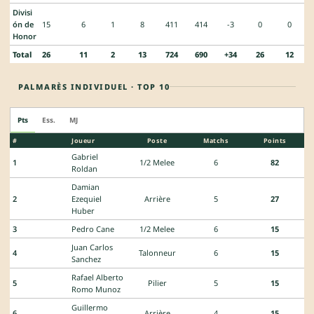
Divisi
ón de
15
6
1
8
411
414
-3
0
0
Honor
Total
26
11
2
13
724
690
+34
26
12
PALMARÈS INDIVIDUEL · TOP 10
Pts
Ess.
MJ
#
Joueur
Poste
Matchs
Points
Gabriel
1
1/2 Melee
6
82
Roldan
Damian
2
Ezequiel
Arrière
5
27
Huber
3
Pedro Cane
1/2 Melee
6
15
Juan Carlos
4
Talonneur
6
15
Sanchez
Rafael Alberto
5
Pilier
5
15
Romo Munoz
Guillermo
6
Arrière
4
15