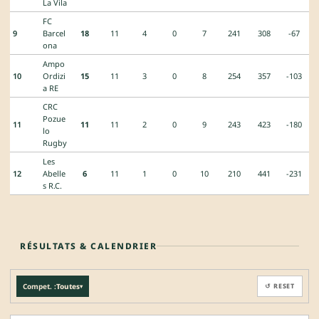
La Vila
FC
9
Barcel
18
11
4
0
7
241
308
-67
ona
Ampo
10
Ordizi
15
11
3
0
8
254
357
-103
a RE
CRC
Pozue
11
11
11
2
0
9
243
423
-180
lo
Rugby
Les
12
Abelle
6
11
1
0
10
210
441
-231
s R.C.
RÉSULTATS & CALENDRIER
Compet. :
Toutes
↺ RESET
▾