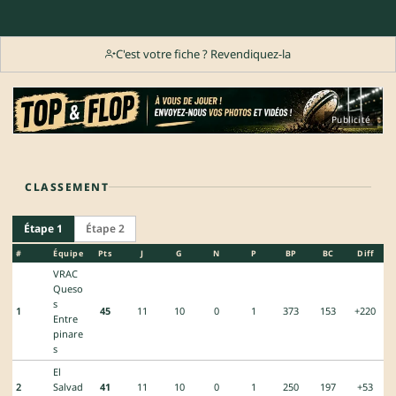
C'est votre fiche ? Revendiquez-la
Publicité
CLASSEMENT
Étape 1
Étape 2
#
Équipe
Pts
J
G
N
P
BP
BC
Diff
VRAC
Queso
s
1
45
11
10
0
1
373
153
+220
Entre
pinare
s
El
2
Salvad
41
11
10
0
1
250
197
+53