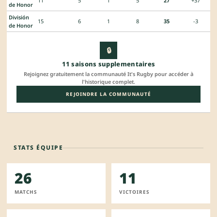
11
5
1
5
27
+37
de Honor
División
15
6
1
8
35
-3
de Honor
🔒
11 saisons supplementaires
Rejoignez gratuitement la communauté It's Rugby pour accéder à
l'historique complet.
REJOINDRE LA COMMUNAUTÉ
STATS ÉQUIPE
26
11
MATCHS
VICTOIRES