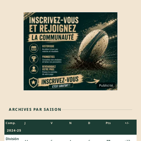
Publicité
ARCHIVES PAR SAISON
Comp.
J
V
N
D
Pts
+/-
2024-25
División