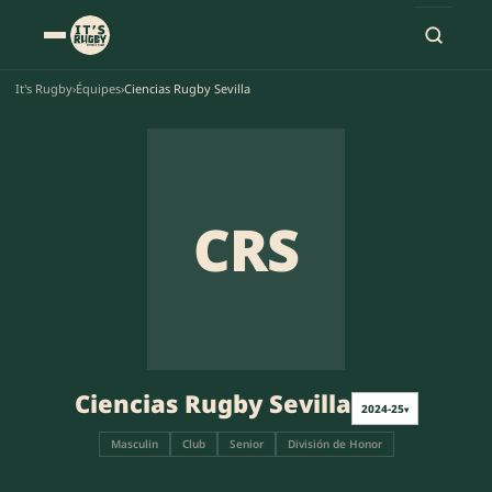
It's Rugby
›
Équipes
›
Ciencias Rugby Sevilla
CRS
Ciencias Rugby Sevilla
2024-25
▾
Masculin
Club
Senior
División de Honor