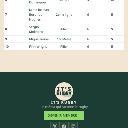
Dominguez
Jaime Beltran
7
Borondo
2eme ligne
6
5
Hughes
Sergio
8
Ailier
6
5
Molinero
9
Miguel Reina
1/2 Melee
6
5
10
Finn Wright
Pilier
6
5
IT’S RUGBY
Le média qui raconte le rugby
DEVENIR MEMBRE
→