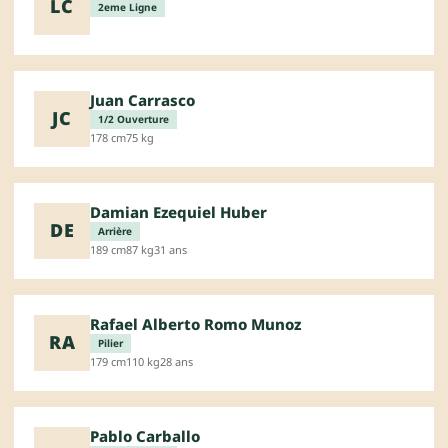
LC
2eme Ligne
Juan Carrasco
JC
1/2 Ouverture
178 cm
75 kg
Damian Ezequiel Huber
DE
Arrière
189 cm
87 kg
31 ans
Rafael Alberto Romo Munoz
RA
Pilier
179 cm
110 kg
28 ans
Pablo Carballo