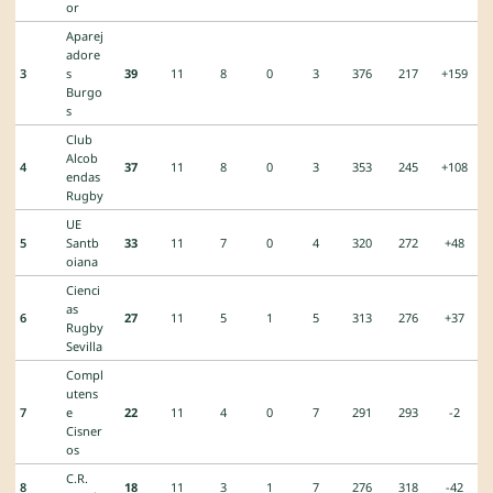
or
Aparej
adore
3
s
39
11
8
0
3
376
217
+159
Burgo
s
Club
Alcob
4
37
11
8
0
3
353
245
+108
endas
Rugby
UE
5
Santb
33
11
7
0
4
320
272
+48
oiana
Cienci
as
6
27
11
5
1
5
313
276
+37
Rugby
Sevilla
Compl
utens
7
e
22
11
4
0
7
291
293
-2
Cisner
os
C.R.
8
18
11
3
1
7
276
318
-42