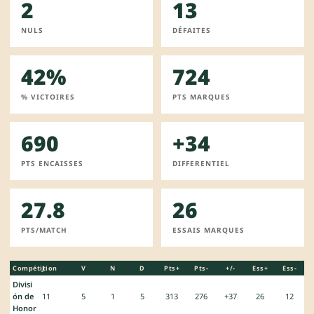
2
13
NULS
DÉFAITES
42%
724
% VICTOIRES
PTS MARQUES
690
+34
PTS ENCAISSES
DIFFERENTIEL
27.8
26
PTS/MATCH
ESSAIS MARQUES
Compétition
J
V
N
D
Pts+
Pts-
+/-
Ess+
Ess-
Divisi
ón de
11
5
1
5
313
276
+37
26
12
Honor