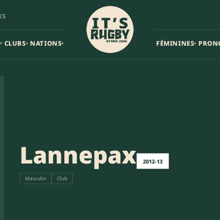
ES
CLUBS
NATIONS
FÉMININES
PRON
▾
▾
▾
▾
Lannepax
2012-13
Masculin
Club