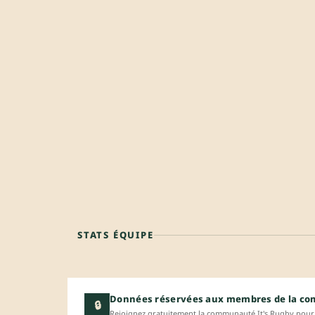
STATS ÉQUIPE
Données réservées aux membres de la c
🔒
Rejoignez gratuitement la communauté It's Rugby pour 