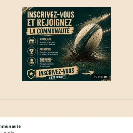
Publicité
ommunauté
y accéder.