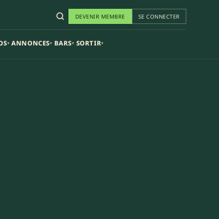
DEVENIR MEMBRE
SE CONNECTER
OS
ANNONCES
BARS
SORTIR
▾
▾
▾
▾