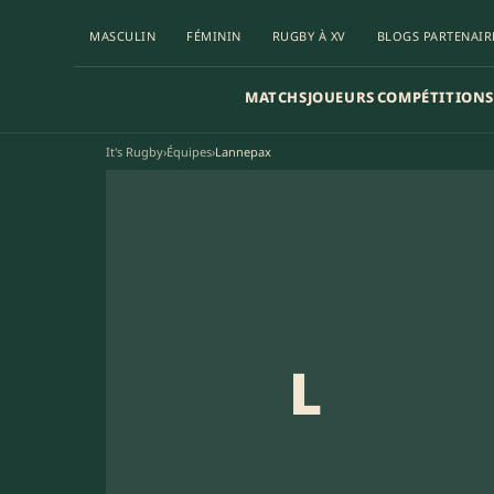
MASCULIN
FÉMININ
RUGBY À XV
BLOGS PARTENAIR
MATCHS
JOUEURS
COMPÉTITIONS
It's Rugby
›
Équipes
›
Lannepax
L