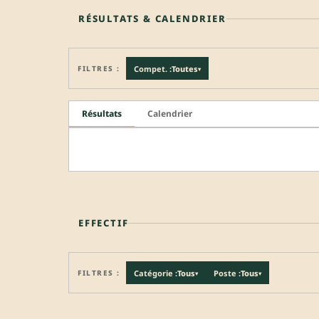
RÉSULTATS & CALENDRIER
FILTRES :
Compet. :
Toutes
▾
Résultats
Calendrier
EFFECTIF
FILTRES :
Catégorie :
Tous
Poste :
Tous
▾
▾