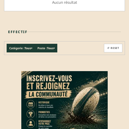
Aucun résultat
EFFECTIF
Catégorie :
Tous
Poste :
Tous
↺ RESET
▾
▾