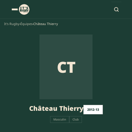
It's Rugby
›
Équipes
›
Château Thierry
CT
Château Thierry
2012-13
Masculin
Club