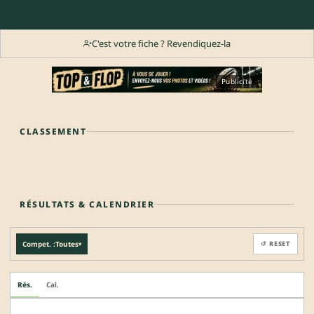
C'est votre fiche ? Revendiquez-la
Publicité
CLASSEMENT
RÉSULTATS & CALENDRIER
Compet. :
Toutes
↺ RESET
▾
Rés.
Cal.