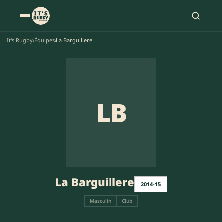
It's Rugby
›
Équipes
›
La Barguillere
LB
La Barguillere
2014-15
Masculin
Club