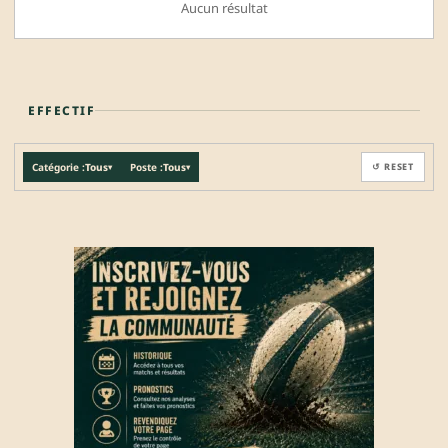
Aucun résultat
EFFECTIF
Catégorie :
Tous
Poste :
Tous
↺ RESET
▾
▾