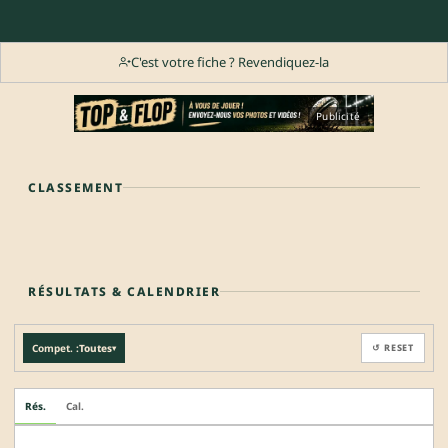
C'est votre fiche ? Revendiquez-la
Publicité
CLASSEMENT
RÉSULTATS & CALENDRIER
Compet. :
Toutes
↺ RESET
▾
Rés.
Cal.