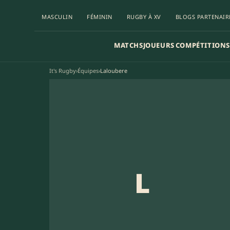
MASCULIN
FÉMININ
RUGBY À XV
BLOGS PARTENAIR
MATCHS
JOUEURS
COMPÉTITIONS
It's Rugby
›
Équipes
›
Laloubere
L