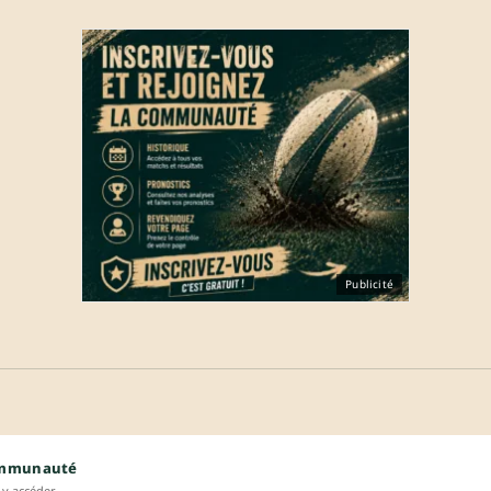
Publicité
ommunauté
y accéder.