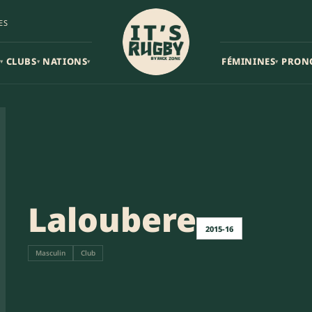
ES
CLUBS
NATIONS
FÉMININES
PRON
▾
▾
▾
▾
Laloubere
2015-16
Masculin
Club