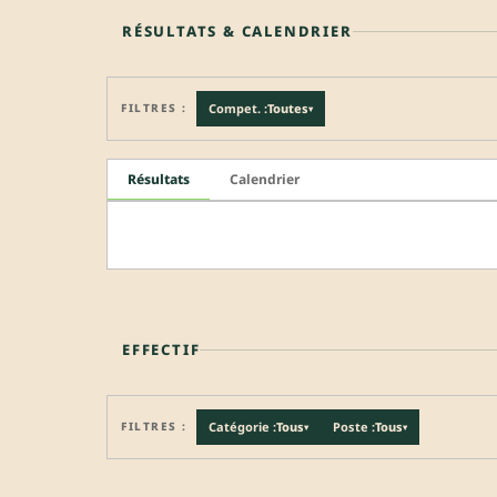
RÉSULTATS & CALENDRIER
FILTRES :
Compet. :
Toutes
▾
Résultats
Calendrier
EFFECTIF
FILTRES :
Catégorie :
Tous
Poste :
Tous
▾
▾