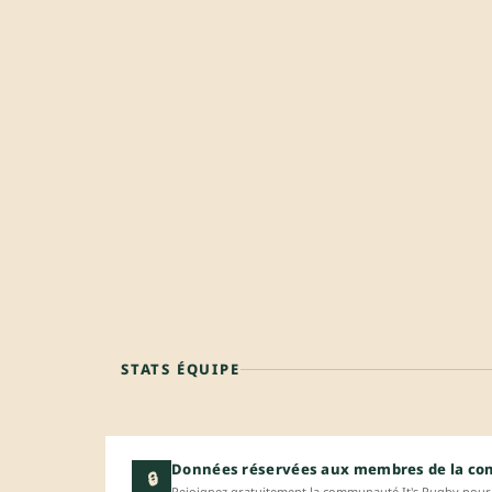
STATS ÉQUIPE
Données réservées aux membres de la c
🔒
Rejoignez gratuitement la communauté It's Rugby pour 