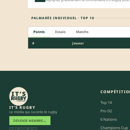
PALMARÈS INDIVIDUEL · TOP 10
Points
Essais
Matchs
#
Joueur
COMPÉTITIO
Top 14
IT’S RUGBY
Pro D2
Le média qui raconte le rugby
6 Nations
DEVENIR MEMBRE
→
Champions Cup