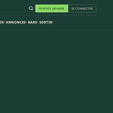
DEVENIR MEMBRE
SE CONNECTER
OS
ANNONCES
BARS
SORTIR
▾
▾
▾
▾