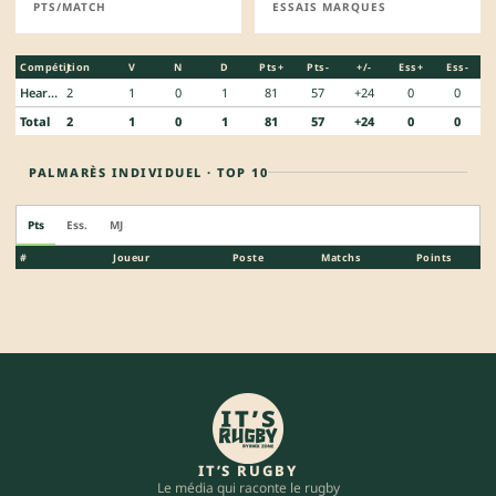
PTS/MATCH
ESSAIS MARQUES
Compétition
J
V
N
D
Pts+
Pts-
+/-
Ess+
Ess-
Heartland Championship
2
1
0
1
81
57
+24
0
0
Total
2
1
0
1
81
57
+24
0
0
PALMARÈS INDIVIDUEL · TOP 10
Pts
Ess.
MJ
#
Joueur
Poste
Matchs
Points
IT’S RUGBY
Le média qui raconte le rugby