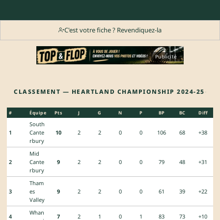
C'est votre fiche ? Revendiquez-la
Publicité
CLASSEMENT — HEARTLAND CHAMPIONSHIP 2024-25
#
Équipe
Pts
J
G
N
P
BP
BC
Diff
South
1
Cante
10
2
2
0
0
106
68
+38
rbury
Mid
2
Cante
9
2
2
0
0
79
48
+31
rbury
Tham
3
es
9
2
2
0
0
61
39
+22
Valley
Whan
4
7
2
1
0
1
83
73
+10