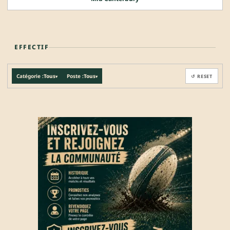
EFFECTIF
Catégorie :
Tous
Poste :
Tous
↺ RESET
▾
▾