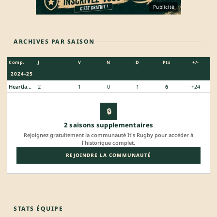
Publicité
ARCHIVES PAR SAISON
Comp.
J
V
N
D
Pts
+/-
2024-25
Heartland Championship
2
1
0
1
6
+24
🔒
2 saisons supplementaires
Rejoignez gratuitement la communauté It's Rugby pour accéder à
l'historique complet.
REJOINDRE LA COMMUNAUTÉ
STATS ÉQUIPE