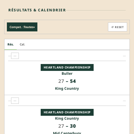
RÉSULTATS & CALENDRIER
Compet. :
Toutes
↺ RESET
▾
Rés.
Cal.
—
—
—
HEARTLAND CHAMPIONSHIP
Buller
27
–
54
King Country
—
—
—
HEARTLAND CHAMPIONSHIP
King Country
27
–
30
Mid Canterbury