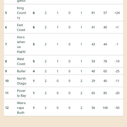
ganui
King
5
Count
6
2
1
0
1
81
57
+24
ry
East
6
6
2
1
0
1
41
40
+1
Coast
Horo
when
7
5
2
1
0
1
43
44
-1
ua
Kapiti
West
8
5
2
1
0
1
59
78
-19
Coast
9
Buller
4
2
1
0
1
40
65
-25
North
10
1
2
0
0
2
29
40
-11
Otago
Pover
11
1
2
0
0
2
65
85
-20
ty Bay
Waira
12
rapa
1
2
0
0
2
56
106
-50
Bush