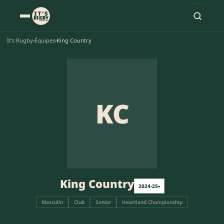
It's Rugby
›
Équipes
›
King Country
KC
King Country
2024-25
▾
Masculin
Club
Senior
Heartland Championship