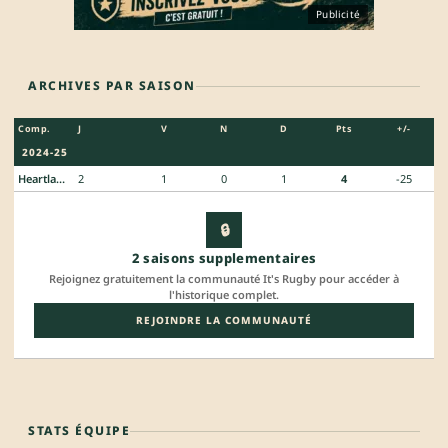
Publicité
ARCHIVES PAR SAISON
Comp.
J
V
N
D
Pts
+/-
2024-25
Heartland Championship
2
1
0
1
4
-25
🔒
2 saisons supplementaires
Rejoignez gratuitement la communauté It's Rugby pour accéder à
l'historique complet.
REJOINDRE LA COMMUNAUTÉ
STATS ÉQUIPE