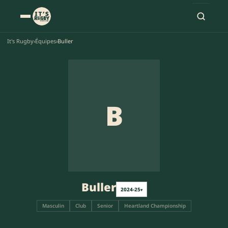
It's Rugby
›
Équipes
›
Buller
B
Buller
2024-25
▾
Masculin
Club
Senior
Heartland Championship