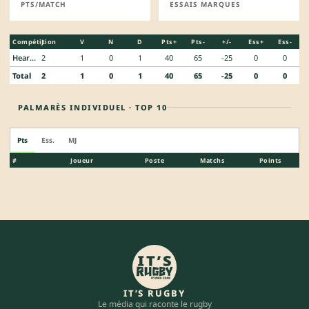
PTS/MATCH
ESSAIS MARQUES
Compétition
J
V
N
D
Pts+
Pts-
+/-
Ess+
Ess-
Heartland Championship
2
1
0
1
40
65
-25
0
0
Total
2
1
0
1
40
65
-25
0
0
PALMARÈS INDIVIDUEL · TOP 10
Pts
Ess.
MJ
#
Joueur
Poste
Matchs
Points
IT’S RUGBY
Le média qui raconte le rugby