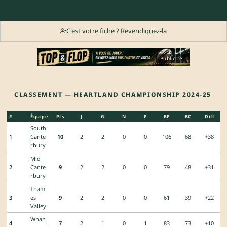
C'est votre fiche ? Revendiquez-la
Publicité
CLASSEMENT — HEARTLAND CHAMPIONSHIP 2024-25
#
Équipe
Pts
J
G
N
P
BP
BC
Diff
South
1
Cante
10
2
2
0
0
106
68
+38
rbury
Mid
2
Cante
9
2
2
0
0
79
48
+31
rbury
Tham
3
es
9
2
2
0
0
61
39
+22
Valley
Whan
4
7
2
1
0
1
83
73
+10