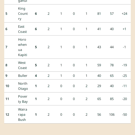
ganui
King
5
Count
6
2
1
0
1
81
57
+24
ry
East
6
6
2
1
0
1
41
40
+1
Coast
Horo
when
7
5
2
1
0
1
43
44
-1
ua
Kapiti
West
8
5
2
1
0
1
59
78
-19
Coast
9
Buller
4
2
1
0
1
40
65
-25
North
10
1
2
0
0
2
29
40
-11
Otago
Pover
11
1
2
0
0
2
65
85
-20
ty Bay
Waira
12
rapa
1
2
0
0
2
56
106
-50
Bush