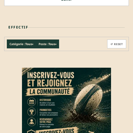
EFFECTIF
Catégorie :
Tous
Poste :
Tous
↺ RESET
▾
▾