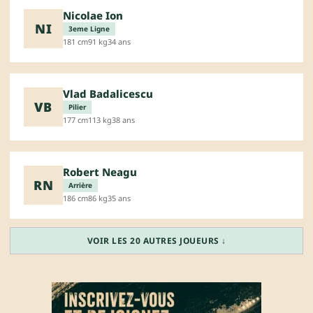
Nicolae Ion
NI
3eme Ligne
181 cm
91 kg
34 ans
Vlad Badalicescu
VB
Pilier
177 cm
113 kg
38 ans
Robert Neagu
RN
Arrière
186 cm
86 kg
35 ans
VOIR LES 20 AUTRES JOUEURS ↓