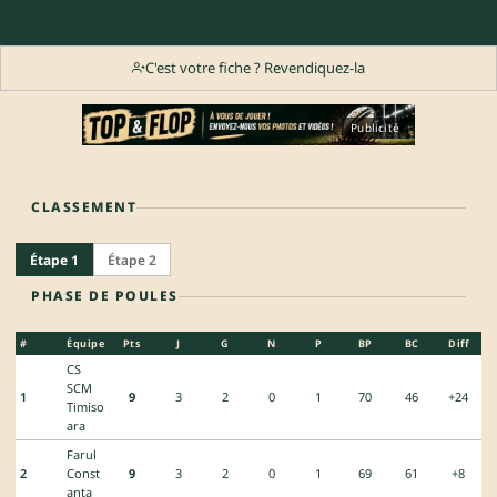
C'est votre fiche ? Revendiquez-la
Publicité
CLASSEMENT
Étape 1
Étape 2
PHASE DE POULES
#
Équipe
Pts
J
G
N
P
BP
BC
Diff
CS
SCM
1
9
3
2
0
1
70
46
+24
Timiso
ara
Farul
2
Const
9
3
2
0
1
69
61
+8
anta