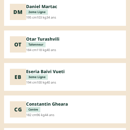
Daniel Martac
DM
2eme Ligne
195 cm
103 kg
34 ans
Otar Turashvili
OT
Talonneur
184 cm
118 kg
40 ans
Eseria Baivi Vueti
EB
3eme Ligne
194 cm
100 kg
40 ans
Constantin Gheara
CG
Centre
182 cm
96 kg
44 ans