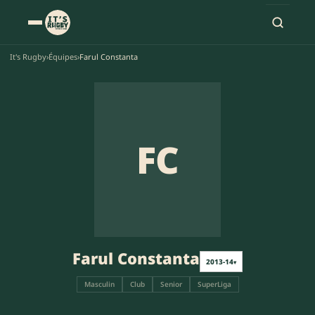
It's Rugby
›
Équipes
›
Farul Constanta
FC
Farul Constanta
2013-14
▾
Masculin
Club
Senior
SuperLiga