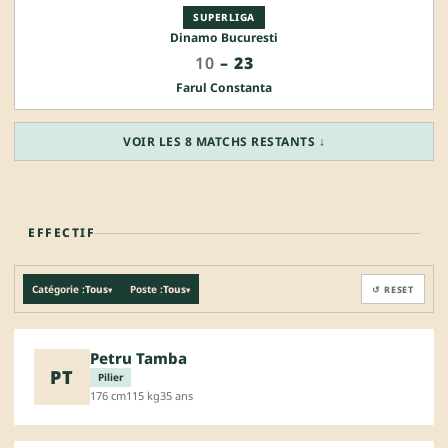
SUPERLIGA
Dinamo Bucuresti
10
–
23
Farul Constanta
VOIR LES 8 MATCHS RESTANTS ↓
EFFECTIF
Catégorie :
Tous
Poste :
Tous
↺ RESET
▾
▾
Petru Tamba
PT
Pilier
176 cm
115 kg
35 ans