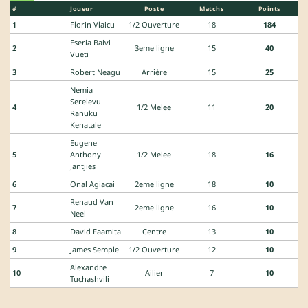
#
Joueur
Poste
Matchs
Points
1
Florin Vlaicu
1/2 Ouverture
18
184
Eseria Baivi
2
3eme ligne
15
40
Vueti
3
Robert Neagu
Arrière
15
25
Nemia
Serelevu
4
1/2 Melee
11
20
Ranuku
Kenatale
Eugene
5
Anthony
1/2 Melee
18
16
Jantjies
6
Onal Agiacai
2eme ligne
18
10
Renaud Van
7
2eme ligne
16
10
Neel
8
David Faamita
Centre
13
10
9
James Semple
1/2 Ouverture
12
10
Alexandre
10
Ailier
7
10
Tuchashvili