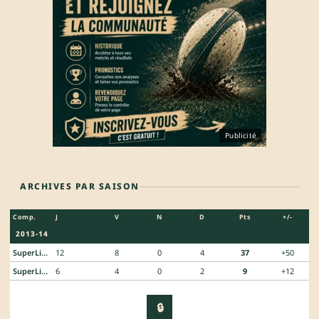
Publicité
ARCHIVES PAR SAISON
Comp.
J
V
N
D
Pts
+/-
2013-14
SuperLiga
12
8
0
4
37
+50
SuperLiga
6
4
0
2
9
+12
🔒