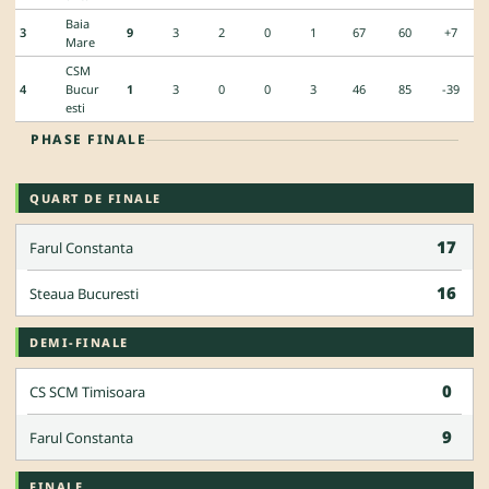
Baia
3
9
3
2
0
1
67
60
+7
Mare
CSM
4
Bucur
1
3
0
0
3
46
85
-39
esti
PHASE FINALE
QUART DE FINALE
17
Farul Constanta
16
Steaua Bucuresti
DEMI-FINALE
0
CS SCM Timisoara
9
Farul Constanta
FINALE