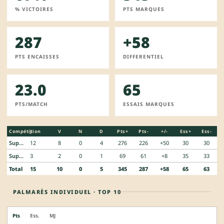
% VICTOIRES
PTS MARQUES
287
+58
PTS ENCAISSES
DIFFERENTIEL
23.0
65
PTS/MATCH
ESSAIS MARQUES
Compétition
J
V
N
D
Pts+
Pts-
+/-
Ess+
Ess-
SuperLiga
12
8
0
4
276
226
+50
30
30
SuperLiga
3
2
0
1
69
61
+8
35
33
Total
15
10
0
5
345
287
+58
65
63
PALMARÈS INDIVIDUEL · TOP 10
Pts
Ess.
MJ