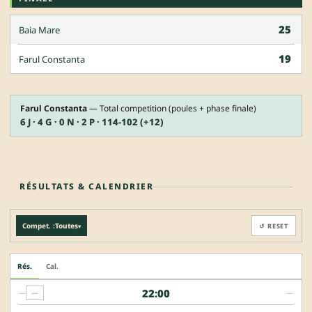
25
Baia Mare
19
Farul Constanta
Farul Constanta
— Total competition (poules + phase finale)
6 J · 4 G · 0 N · 2 P · 114-102 (+12)
RÉSULTATS & CALENDRIER
Compet. :
Toutes
↺ RESET
▾
Rés.
Cal.
22:00
—
—
—